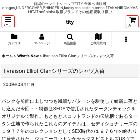
新潟のセレクトショップTITY 全国へ通販可
ebagos,UNDERCOVER,PHINGERIN,kookyzoo,ssstein,tenhalf,TAKAHIROMIYAS
HITATheSoloist.取扱ブランドその他正規取り扱い
tity
メニュー
カート
カテゴリ
マイページ
商品検索
ご利用案内
ホーム
>
What's New
>
livraison Elliot Clanシリーズのシャツ入荷
livraison Elliot Clanシリーズのシャツ入荷
2009
08
11
年
月
日
パンクを前面に出しつつも繊細なパターンを駆使して綺麗に落と
し込んだ今回・・特徴はSEDSで使用されたタータンチェックを
オリジナルで製作。もともとスコットランドの伝統柄であるター
タン生地で作られたこれらのアイテムは、セディショナリーズの
１９７７年のコレクションとしてSEX時代の１９７６年の終わり
に発売された。ジョニーロットンがセックスピストルズUSツア