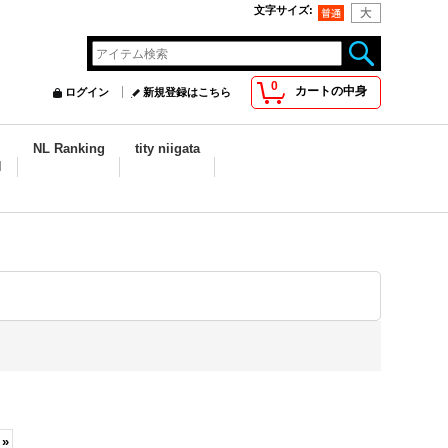
文字サイズ
:
0
カートの中身
ログイン
新規登録はこちら
NL Ranking
tity niigata
N
»