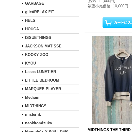
(
税込
:
11,000円
)
GARBAGE
希望小売価格
:
10,000円
gilet/RELAX FIT
HELS
HOUGA
ISSUETHINGS
JACKSON MATISSE
KOOKY ZOO
KYOU
Lesca LUNETIER
LITTLE BEDROOM
MARQUEE PLAYER
Mediam
MIDTHINGS
mister it.
naokitomizuka
MIDTHINGS THE THIRD
Naughty’z ✕ WELLDER