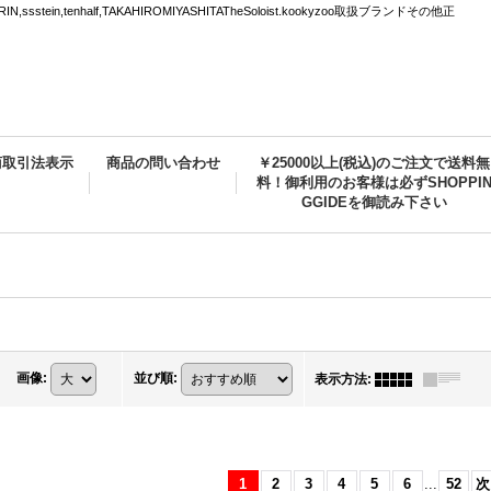
tein,tenhalf,TAKAHIROMIYASHITATheSoloist.kookyzoo取扱ブランドその他正
商取引法表示
商品の問い合わせ
￥25000以上(税込)のご注文で送料無
料！御利用のお客様は必ずSHOPPI
GGIDEを御読み下さい
画像
:
並び順
:
表示方法
:
1
2
3
4
5
6
...
52
次