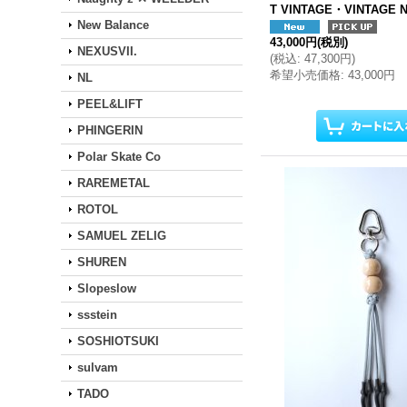
T VINTAGE・VINTAGE 
New Balance
43,000円
(税別)
NEXUSVII.
(
税込
:
47,300円
)
希望小売価格
:
43,000円
NL
PEEL&LIFT
PHINGERIN
Polar Skate Co
RAREMETAL
ROTOL
SAMUEL ZELIG
SHUREN
Slopeslow
ssstein
SOSHIOTSUKI
sulvam
TADO