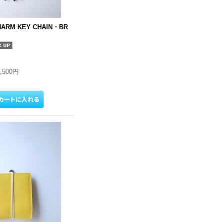
HARM KEY CHAIN・BR
7,500円