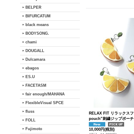
BELPER
BIFURCATUM
black means
BODYSONG.
chami
DOUGALL
Dulcamara
ebagos
ES.U
FACETASM
fair enough/MAHANA
FlexibleVisual SPCE
fluss
RELAX FIT リラックスフィ
pouch”刺繍ジップポー
FOLL
Fujimoto
10,000円
(税別)