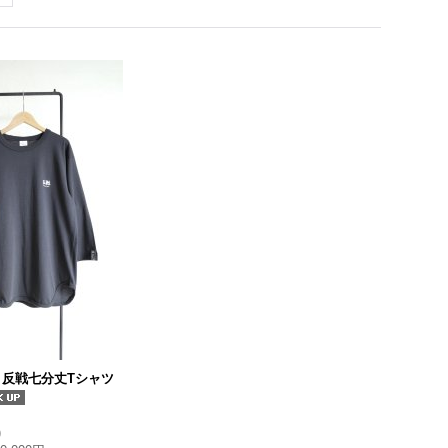
ns 反戦七分丈Tシャツ
)