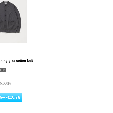
nning giza cotton knit
)
25,000円