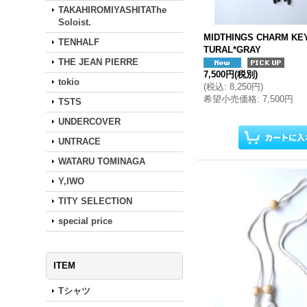
TAKAHIROMIYASHITAThe
Soloist.
MIDTHINGS CHARM KE
TENHALF
TURAL*GRAY
THE JEAN PIERRE
7,500円
(税別)
tokio
(
税込
:
8,250円
)
希望小売価格
:
7,500円
TSTS
UNDERCOVER
UNTRACE
WATARU TOMINAGA
Y,IWO
TITY SELECTION
special price
ITEM
Tシャツ