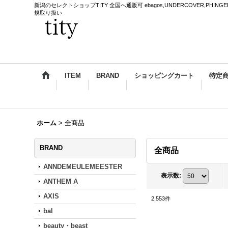
新潟のセレクトショップTITY 全国へ通販可 ebagos,UNDERCOVER,PHINGERIN,sss
規取り扱い
ITEM
BRAND
ショッピングカート
特定
ホーム
>
全商品
BRAND
全商品
ANNDEMEULEMEESTER
表示数
:
ANTHEM A
AXIS
2,553
件
bal
beauty・beast