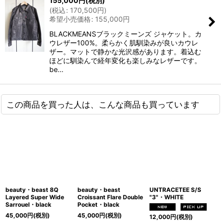
155,000
円
(税別)
(
税込
:
170,500
円
)
希望小売価格
:
155,000
円
BLACKMEANSブラックミーンズ ジャケット。カ
ウレザー100%。柔らかく肌馴染みが良いカウレ
ザー。マットで静かな光沢感があります。着込む
ほどに馴染んで経年変化も楽しみなレザーです。
be…
この商品を買った人は、こんな商品も買っています
beauty・beast 8Q
beauty・beast
UNTRACETEE S/S
Layered Super Wide
Croissant Flare Double
"3"・WHITE
Sarrouel・black
Pocket・black
45,000
円
(税別)
45,000
円
(税別)
12,000
円
(税別)