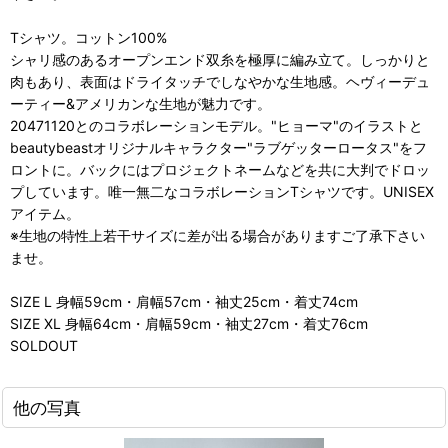
Tシャツ。コットン100%
シャリ感のあるオープンエンド双糸を極厚に編み立て。しっかりと
肉もあり、表面はドライタッチでしなやかな生地感。ヘヴィーデュ
ーティー&アメリカンな生地が魅力です。
20471120とのコラボレーションモデル。"ヒョーマ"のイラストと
beautybeastオリジナルキャラクター"ラブゲッターロータス"をフ
ロントに。バックにはプロジェクトネームなどを共に大判でドロッ
プしています。唯一無二なコラボレーションTシャツです。UNISEX
アイテム。
※生地の特性上若干サイズに差が出る場合がありますご了承下さい
ませ。
SIZE L 身幅59cm・肩幅57cm・袖丈25cm・着丈74cm
SIZE XL 身幅64cm・肩幅59cm・袖丈27cm・着丈76cm
SOLDOUT
他の写真