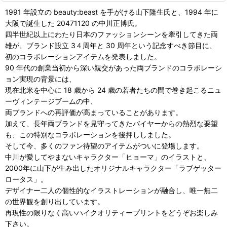
1991 年設立の beauty:beast を手がける山下隆生氏と、1994 年に
大阪で誕生した 20471120 の中川正博氏。
四半世紀以上にわたり日本のファッションシーンを牽引してきた両
雄が、ブランド設立 3４周年と 30 周年という記念すべき節目に、
初のコラボレーションアイテムを発表しました。
90 年代の創業当初から深い親交があった両ブランドのコラボレーシ
ョン実現の背景には、
現在北米を中心に 18 歳から 24 歳の若者たちの間で巻き起こるニュ
ーヴィンテージブームの中、
両ブランドへの再評価が高まっていることがあります。
加えて、長年両ブランドを見守ってきたバイヤーからの熱烈な要望
も、この特別なコラボレーションを後押ししました。
そして今、多くのファン待望のアイテムがついに登場します。
中川が愛してやまないキャラクター「ヒョーマ」のイラストと、
2000年に山下が生み出したオリジナルキャラクター「ラブゲッター
ロータス」。
デザイナー二人の個性的なイラストレーションが融合し、唯一無二
の世界観を創り出しています。
再現性の限りなく高いハイクオリティープリントをどうぞお楽しみ
下さい。