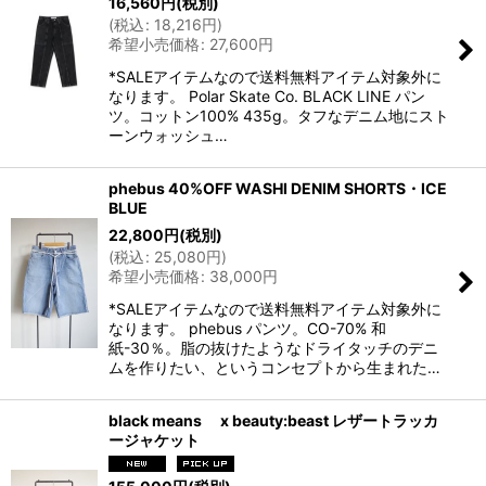
16,560
円
(税別)
(
税込
:
18,216
円
)
希望小売価格
:
27,600
円
*SALEアイテムなので送料無料アイテム対象外に
なります。 Polar Skate Co. BLACK LINE パン
ツ。コットン100% 435g。タフなデニム地にスト
ーンウォッシュ…
phebus 40%OFF WASHI DENIM SHORTS・ICE
BLUE
22,800
円
(税別)
(
税込
:
25,080
円
)
希望小売価格
:
38,000
円
*SALEアイテムなので送料無料アイテム対象外に
なります。 phebus パンツ。CO-70% 和
紙-30％。脂の抜けたようなドライタッチのデニ
ムを作りたい、というコンセプトから生まれた…
black means x beauty:beast レザートラッカ
ージャケット