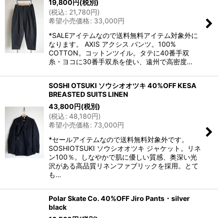
19,800
円
(税別)
(
税込
:
21,780
円
)
希望小売価格
:
33,000
円
*SALEアイテムなので送料無料アイテム対象外に
なります。 AXIS アクシス パンツ。100%
COTTON。コットンツイル。タテに40番手双
糸・ヨコに30番手双糸を使い、遠州で高密度…
SOSHI OTSUKI ソウシオオツキ 40%OFF KESA
BREASTED SUITS LINEN
43,800
円
(税別)
(
税込
:
48,180
円
)
希望小売価格
:
73,000
円
*セールアイテムなので送料無料対象外です。
SOSHIOTSUKI ソウシオオツキ ジャケット。リネ
ン100％。しなやかで肌に優しい質感、奥深い光
沢がある高品質リネンファブリックを採用。とて
も…
Polar Skate Co. 40%OFF Jiro Pants・silver
black