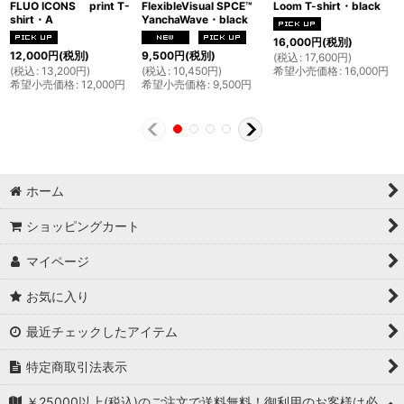
FLUO ICONS print T-
FlexibleVisual SPCE™
Loom T-shirt・black
shirt・A
YanchaWave・black
16,000
円
(税別)
12,000
円
(税別)
9,500
円
(税別)
(
税込
:
17,600
円
)
(
税込
:
13,200
円
)
(
税込
:
10,450
円
)
希望小売価格
:
16,000
円
希望小売価格
:
12,000
円
希望小売価格
:
9,500
円
ホーム
ショッピングカート
マイページ
お気に入り
最近チェックしたアイテム
特定商取引法表示
￥25000以上(税込)のご注文で送料無料！御利用のお客様は必