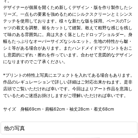
ィ。
デザイナーが個展を開くため新しくデザイン・版を作り製作したシ
リーズ。一点もの要素を強めるためにシルクスクリーンとミシンス
テッチを使用しております。様々な新たな版を採用。ベースのTシ
ャツの着丈を調整、裾をカットして縫製。敢えて粗野な感じを残し
て味のある雰囲気に。肩は大きく落としたドロップショルダー。身
幅もたっぷりなオーバーサイズなシルエット。生地の特性から皺・
シミ等がある場合があります。またハンドメイドでプリントをおこ
し意図的にずれ・擦れを作っています。合わせて意図的なデザイン
になりますのでご了承ください。
*プリントの特性上写真にエフェクトを入れてある場合もあります。
作品のレギュレーションで詳しい詳細はご対応出来かねます。是非
店頭でご覧いただければ幸いです。今回はよりアート作品を意識し
ているためご迷惑お掛けしますがご理解いただければ幸いです。
サイズ 身幅69cm・肩幅62cm・袖丈28cm・着丈68cm
他の写真