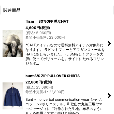
関連商品
flism 80%OFF 兎なHAT
4,600
円
(税別)
(
税込
:
5,060
円
)
希望小売価格
:
23,000
円
*SALEアイテムなので送料無料アイテム対象外に
なります。 ラビットファーとアフガンストールを
HATにあしらいました。FLISMらしくファーを大
胆に使ってボリュームを。サイドにたれるフリン
ジもポ…
bunt S/S ZIP PULLOVER SHIRTS
22,800
円
(税別)
(
税込
:
25,080
円
)
希望小売価格
:
22,800
円
Bunt = nonverbal communication wear シャツ。
コットン×ポリエステル。和歌山の丸編工場ヤマ
ヨジャージィにて制作された生地。布帛のように
見える面構えですが実は丸編みの…