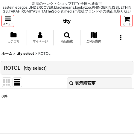
新潟のセレクトショップTITY 全国へ通販可
ssstein,ebagos,UNDERCOVER,blackmeans,kookyzoo,PHINGERIN,ISSUETHIN
GS,TAKAHIROMIYASHITATheSoloist.mediam取扱ブランドその他正規取り扱い
tity
メニュー
カート
カテゴリ
マイページ
商品検索
ご利用案内
ホーム
>
tity select
>
ROTOL
ROTOL
[
tity select
]
表示順変更
閉じる
0
件
表示数
:
並び順
:
絞り込む