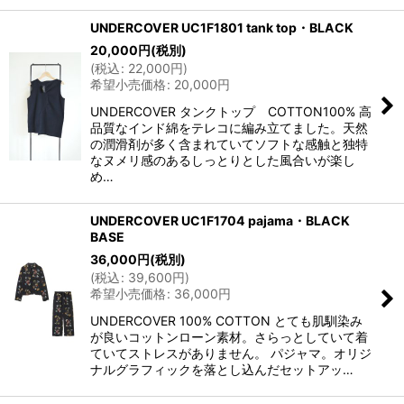
UNDERCOVER UC1F1801 tank top・BLACK
20,000
円
(税別)
(
税込
:
22,000
円
)
希望小売価格
:
20,000
円
UNDERCOVER タンクトップ COTTON100% 高
品質なインド綿をテレコに編み立てました。天然
の潤滑剤が多く含まれていてソフトな感触と独特
なヌメリ感のあるしっとりとした風合いが楽し
め…
UNDERCOVER UC1F1704 pajama・BLACK
BASE
36,000
円
(税別)
(
税込
:
39,600
円
)
希望小売価格
:
36,000
円
UNDERCOVER 100% COTTON とても肌馴染み
が良いコットンローン素材。さらっとしていて着
ていてストレスがありません。 パジャマ。オリジ
ナルグラフィックを落とし込んだセットアッ…