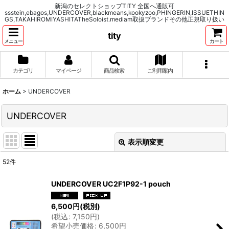
新潟のセレクトショップTITY 全国へ通販可
ssstein,ebagos,UNDERCOVER,blackmeans,kookyzoo,PHINGERIN,ISSUETHIN
GS,TAKAHIROMIYASHITATheSoloist.mediam取扱ブランドその他正規取り扱い
tity
メニュー
カート
カテゴリ
マイページ
商品検索
ご利用案内
ホーム
>
UNDERCOVER
UNDERCOVER
表示順変更
閉じる
52
件
表示数
:
UNDERCOVER UC2F1P92-1 pouch
並び順
:
6,500
円
(税別)
(
税込
:
7,150
円
)
希望小売価格
:
6,500
円
絞り込む