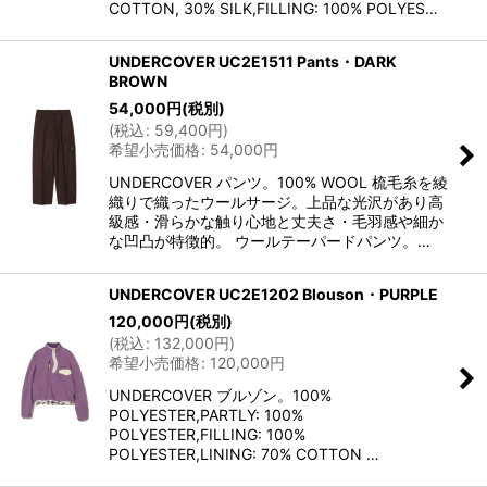
COTTON, 30% SILK,FILLING: 100% POLYES…
UNDERCOVER UC2E1511 Pants・DARK
BROWN
54,000
円
(税別)
(
税込
:
59,400
円
)
希望小売価格
:
54,000
円
UNDERCOVER パンツ。100% WOOL 梳毛糸を綾
織りで織ったウールサージ。上品な光沢があり高
級感・滑らかな触り心地と丈夫さ・毛羽感や細か
な凹凸が特徴的。 ウールテーパードパンツ。…
UNDERCOVER UC2E1202 Blouson・PURPLE
120,000
円
(税別)
(
税込
:
132,000
円
)
希望小売価格
:
120,000
円
UNDERCOVER ブルゾン。100%
POLYESTER,PARTLY: 100%
POLYESTER,FILLING: 100%
POLYESTER,LINING: 70% COTTON …