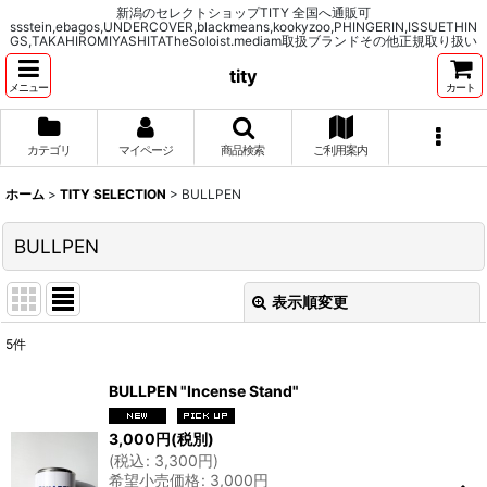
新潟のセレクトショップTITY 全国へ通販可
ssstein,ebagos,UNDERCOVER,blackmeans,kookyzoo,PHINGERIN,ISSUETHIN
GS,TAKAHIROMIYASHITATheSoloist.mediam取扱ブランドその他正規取り扱い
tity
メニュー
カート
カテゴリ
マイページ
商品検索
ご利用案内
ホーム
>
TITY SELECTION
>
BULLPEN
BULLPEN
表示順変更
閉じる
5
件
表示数
:
BULLPEN "Incense Stand"
並び順
:
3,000
円
(税別)
(
税込
:
3,300
円
)
希望小売価格
:
3,000
円
絞り込む