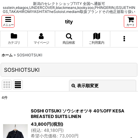
新潟のセレクトショップTITY 全国へ通販可
ssstein,ebagos,UNDERCOVER,blackmeans,kookyzoo,PHINGERIN,ISSUETHIN
GS,TAKAHIROMIYASHITATheSoloist.mediam取扱ブランドその他正規取り扱い
tity
メニュー
カート
カテゴリ
マイページ
商品検索
ご利用案内
ホーム
>
SOSHIOTSUKI
SOSHIOTSUKI
表示順変更
閉じる
4
件
表示数
:
SOSHI OTSUKI ソウシオオツキ 40%OFF KESA
BREASTED SUITS LINEN
並び順
:
43,800
円
(税別)
(
税込
:
48,180
円
)
希望小売価格
:
73,000
円
絞り込む