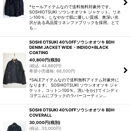
*セールアイテムなので送料無料対象外です。
SOSHIOTSUKI ソウシオオツキ ジャケット。リネ
ン100％。しなやかで肌に優しい質感、奥深い光
沢がある高品質リネンファブリックを採用。とて
も…
SOSHI OTSUKI 40%OFFソウシオオツキ BDH
DENIM JACKET WIDE・INDIGO×BLACK
COATING
40,800
円
(税別)
(
税込
:
44,880
円
)
希望小売価格
:
68,000
円
*SALEアイテムなので送料無料アイテム対象外に
なります。 SOSHIOTSUKI ソウシオオツキ ジャ
ケット。コットン100％。洗いをかけてインディ
ゴデニムにブラックのラバーコーティン…
SOSHI OTSUKI 40%OFFソウシオオツキ BDH
COVERALL
30,000
円
(税別)
(
税込
:
33,000
円
)