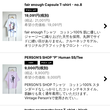
fair enough Capsule T-shirt・no.8
19,091
円
(税別)
(
税込
:
21,001
円
)
希望小売価格
:
19,091
円
fair enough Tシャツ コットン100% 肌に優しい
ジャージーに織り上げた天竺を採用。丸胴でサイ
ドに縫い目がありません。クルーネックモデル。
オリジナルグラフィックをフロント・バッ…
PERSON'S SHOP "P" Human SS/Tee
9,000
円
(税別)
(
税込
:
9,900
円
)
希望小売価格
:
9,000
円
PERSON'S SHOP Tシャツ コットン100% スタ
ンダードなしっかりしたコットンテキスタイル。
肌触りも良く通年着用していただけます。
Vintage Person'sで使用されてい…
tactor asymmetry long T-shirt・black