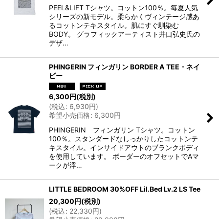
PEEL&LIFT Tシャツ。コットン100％。毎夏人気
シリーズの新モデル。柔らかくヴィンテージ感あ
るコットンテキスタイル。肌にすぐ馴染む
BODY。 グラフィックアーティスト井口弘史氏の
デザ…
PHINGERIN フィンガリン BORDER A TEE・ネイ
ビー
6,300
円
(税別)
(
税込
:
6,930
円
)
希望小売価格
:
6,300
円
PHINGERIN フィンガリン Tシャツ。コットン
100％。スタンダードなしっかりしたコットンテ
キスタイル。インサイドアウトのブランクボディ
を使用しています。 ボーダーのオフセットでAマ
ークが浮…
LITTLE BEDROOM 30%OFF Lil.Bed Lv.2 LS Tee
20,300
円
(税別)
(
税込
:
22,330
円
)