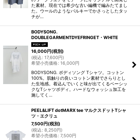
た素材。現在では希少な古い編機で編みたてまし
た。ウールのようなバルキーでかさっとしたタッ
チが…
BODYSONG.
DOUBLEGARMENTDYEFRINGET・WHITE
16,000
円
(税別)
(
税込
:
17,600
円
)
希望小売価格
:
16,000
円
BODYSONG. ボディソング Tシャツ。コットン
100%。肌触りの良いコットン素材でさらりとし
た生地感。着込んでいくと味が出てくるベーシッ
クなTシャツボディ。ハードなウォッシュ加工を
施してく…
PEEL&LIFT dotMARX tee マルクスドットTシャ
ツ・エクリュ
7,500
円
(税別)
(
税込
:
8,250
円
)
希望小売価格
:
7,500
円