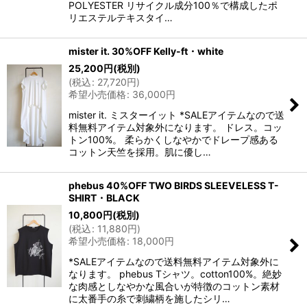
POLYESTER リサイクル成分100％で構成したポ
リエステルテキスタイ…
mister it. 30%OFF Kelly-ft・white
25,200
円
(税別)
(
税込
:
27,720
円
)
希望小売価格
:
36,000
円
mister it. ミスターイット *SALEアイテムなので送
料無料アイテム対象外になります。 ドレス。コッ
トン100%。 柔らかくしなやかでドレープ感ある
コットン天竺を採用。肌に優し…
phebus 40%OFF TWO BIRDS SLEEVELESS T-
SHIRT・BLACK
10,800
円
(税別)
(
税込
:
11,880
円
)
希望小売価格
:
18,000
円
*SALEアイテムなので送料無料アイテム対象外に
なります。 phebus Tシャツ。cotton100%。絶妙
な肉感としなやかな風合いが特徴のコットン素材
に太番手の糸で刺繍柄を施したシリ…