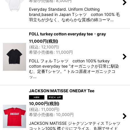
希望小売価格
:
8,000
円
Everyday Standard. Uniform Clothing
brand,based in Japan Tシャツ cotton 100% 毛
羽立ちが少なく、なめらかな質感の綿コーマ…
FOLL turkey cotton everyday tee・gray
11,000
円
(税別)
(
税込
:
12,100
円
)
希望小売価格
:
11,000
円
FOLL フォル Tシャツ cotton 100% turkey
cotton everyday tee “オーガニックが日常に馴染
む、定番Tシャツ。” トルコ原産オーガニックコ
ッ…
JACKSON MATISSE ONEDAY Tee
10,000
円
(税別)
(
税込
:
11,000
円
)
希望小売価格
:
10,000
円
JACKSON MATISSE ジャクソンマティス Tシャツ
コットン100% 襟ぐりにフライス、丸胴でサイド