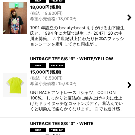
18,000
円
(税別)
(
税込
:
19,800
円
)
希望小売価格
:
18,000
円
1991 年設立の beauty:beast を手がける山下隆生
氏と、1994 年に大阪で誕生した 20471120 の中
川正博氏。 四半世紀以上にわたり日本のファッシ
ョンシーンを牽引してきた両雄が…
UNTRACE TEE S/S "6"・WHITE/YELLOW
15,000
円
(税別)
(
税込
:
16,500
円
)
希望小売価格
:
15,000
円
UNTRACE アントレース Tシャツ。COTTON
100%。 しっかりと度詰めに編み上げ中肉に仕上
げたドライタッチなコットンボディ。着込んでい
くと馴染んで柔らかくなります。 白でも透け感…
UNTRACE TEE S/S "3"・WHITE