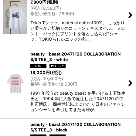
7,800
円
(税別)
(
税込
:
8,580
円
)
希望小売価格
:
7,800
円
Tokio Tシャツ。material cotton100%。 しっかり
と柔らかい肌触りのコットンテキスタイル。 フロ
ント・バックにプリントを落とし込んだTシャ
ツ。TOKIOらしいエッジの利…
beauty・beast 20471120 COLLABORATION
S/S TEE _3・white
18,000
円
(税別)
(
税込
:
19,800
円
)
希望小売価格
:
18,000
円
1991 年設立の beauty:beast を手がける山下隆生
氏と、1994 年に大阪で誕生した 20471120 の中
川正博氏。 四半世紀以上にわたり日本のファッシ
ョンシーンを牽引してきた両雄が…
beauty・beast 20471120 COLLABORATION
S/S TEE _3・black