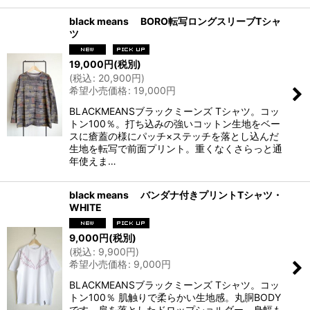
black means BORO転写ロングスリーブTシャ
ツ
19,000
円
(税別)
(
税込
:
20,900
円
)
希望小売価格
:
19,000
円
BLACKMEANSブラックミーンズ Tシャツ。コッ
トン100％。打ち込みの強いコットン生地をベー
スに瘡蓋の様にパッチ×ステッチを落とし込んだ
生地を転写で前面プリント。重くなくさらっと通
年使えま…
black means バンダナ付きプリントTシャツ・
WHITE
9,000
円
(税別)
(
税込
:
9,900
円
)
希望小売価格
:
9,000
円
BLACKMEANSブラックミーンズ Tシャツ。コッ
トン100％ 肌触りで柔らかい生地感。丸胴BODY
です。肩を落としたドロップショルダー。身幅も