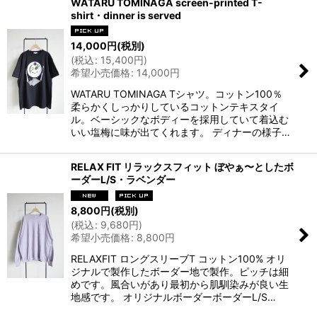
WATARU TOMINAGA screen-printed T-
shirt・dinner is served
14,000
円
(税別)
(
税込
:
15,400
円
)
希望小売価格
:
14,000
円
WATARU TOMINAGA Tシャツ。コットン100％
柔らかくしっかりしているコットンテキスタイ
ル。ベーシックなボディーを採用していて着込む
いい塩梅に味が出てくれます。 ディナーの様子…
RELAX FIT リラックスフィット ぼやぁ〜としたボ
ーダーL/S・ラベンダー
8,800
円
(税別)
(
税込
:
9,680
円
)
希望小売価格
:
8,800
円
RELAXFIT ロングスリーブT コットン100% オリ
ジナルで製作したボーダー地で製作。ピッチは細
めです。風合いがあり最初から肌馴染みが良い生
地感です。 オリジナルボーダーボーダーL/S…