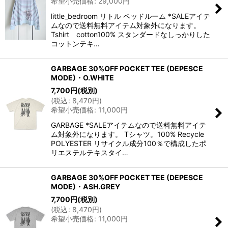
希望小売価格
:
29,000
円
little_bedroom リトル ベッドルーム *SALEアイテ
ムなので送料無料アイテム対象外になります。
Tshirt cotton100% スタンダードなしっかりした
コットンテキ…
GARBAGE 30%OFF POCKET TEE (DEPESCE
MODE)・O.WHITE
7,700
円
(税別)
(
税込
:
8,470
円
)
希望小売価格
:
11,000
円
GARBAGE *SALEアイテムなので送料無料アイテ
ム対象外になります。 Tシャツ。100% Recycle
POLYESTER リサイクル成分100％で構成したポ
リエステルテキスタイ…
GARBAGE 30%OFF POCKET TEE (DEPESCE
MODE)・ASH.GREY
7,700
円
(税別)
(
税込
:
8,470
円
)
希望小売価格
:
11,000
円