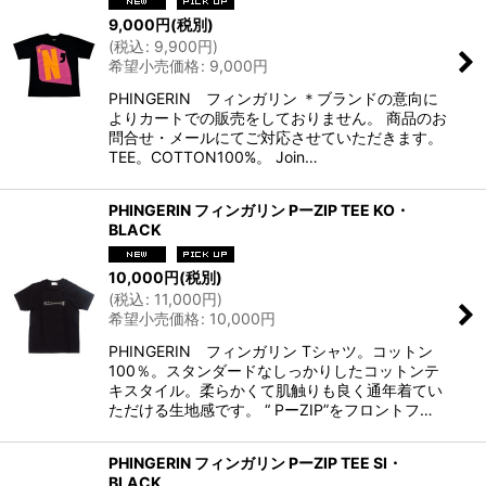
9,000
円
(税別)
(
税込
:
9,900
円
)
希望小売価格
:
9,000
円
PHINGERIN フィンガリン ＊ブランドの意向に
よりカートでの販売をしておりません。 商品のお
問合せ・メールにてご対応させていただきます。
TEE。COTTON100%。 Join…
PHINGERIN フィンガリン PーZIP TEE KO・
BLACK
10,000
円
(税別)
(
税込
:
11,000
円
)
希望小売価格
:
10,000
円
PHINGERIN フィンガリン Tシャツ。コットン
100％。スタンダードなしっかりしたコットンテ
キスタイル。柔らかくて肌触りも良く通年着てい
ただける生地感です。 “ PーZIP”をフロントフ…
PHINGERIN フィンガリン PーZIP TEE SI・
BLACK