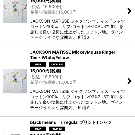
15,000
円
(税別)
(
税込
:
16,500
円
)
希望小売価格
:
15,000
円
JACKSON MATISSE ジャクソンマティス Tシャツ
コットン100%・リブ-コットン97%PU3% 加工を
施して良い塩梅に仕上がったコットン地。ヴィン
テージライクな雰囲気。 所謂ミ…
JACKSON MATISSE MickeyMouse Ringer
Tee・White/Yellow
15,000
円
(税別)
(
税込
:
16,500
円
)
希望小売価格
:
15,000
円
JACKSON MATISSE ジャクソンマティス Tシャツ
コットン100%・リブ-コットン97%PU3% 加工を
施して良い塩梅に仕上がったコットン地。ヴィン
テージライクな雰囲気。 所謂ミ…
black means irregularプリントTシャツ