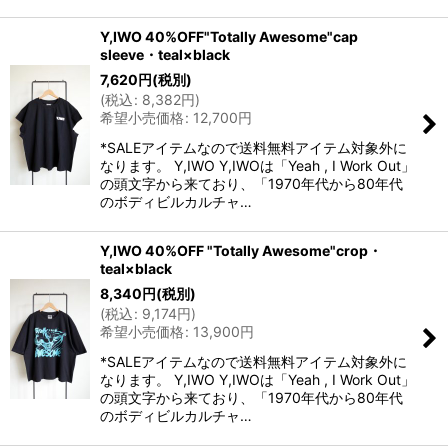
Y,IWO 40%OFF"Totally Awesome"cap
sleeve・teal×black
7,620
円
(税別)
(
税込
:
8,382
円
)
希望小売価格
:
12,700
円
*SALEアイテムなので送料無料アイテム対象外に
なります。 Y,IWO Y,IWOは「Yeah , I Work Out」
の頭文字から来ており、「1970年代から80年代
のボディビルカルチャ…
Y,IWO 40%OFF "Totally Awesome"crop・
teal×black
8,340
円
(税別)
(
税込
:
9,174
円
)
希望小売価格
:
13,900
円
*SALEアイテムなので送料無料アイテム対象外に
なります。 Y,IWO Y,IWOは「Yeah , I Work Out」
の頭文字から来ており、「1970年代から80年代
のボディビルカルチャ…