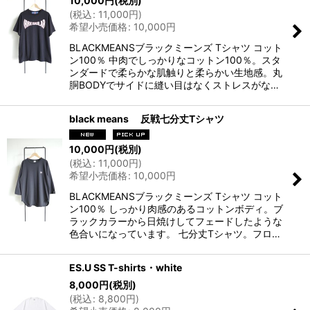
10,000
円
(税別)
(
税込
:
11,000
円
)
希望小売価格
:
10,000
円
BLACKMEANSブラックミーンズ Tシャツ コット
ン100％ 中肉でしっかりなコットン100％。スタ
ンダードで柔らかな肌触りと柔らかい生地感。丸
胴BODYでサイドに縫い目はなくストレスがな…
black means 反戦七分丈Tシャツ
10,000
円
(税別)
(
税込
:
11,000
円
)
希望小売価格
:
10,000
円
BLACKMEANSブラックミーンズ Tシャツ コット
ン100％ しっかり肉感のあるコットンボディ。ブ
ラックカラーから日焼けしてフェードしたような
色合いになっています。 七分丈Tシャツ。フロ…
ES.U SS T-shirts・white
8,000
円
(税別)
(
税込
:
8,800
円
)