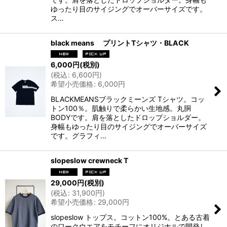
ゆったり目のサイジングでオーバーサイズです。
ス…
black means プリントTシャツ・BLACK
6,000
円
(税別)
(
税込
:
6,600
円
)
希望小売価格
:
6,000
円
BLACKMEANSブラックミーンズ Tシャツ。コッ
トン100％。肌触りで柔らかい生地感。丸胴
BODYです。肩を落としたドロップショルダー。
身幅もゆったり目のサイジングでオーバーサイズ
です。グラフィ…
slopeslow crewneck T
29,000
円
(税別)
(
税込
:
31,900
円
)
希望小売価格
:
29,000
円
slopeslow トップス。コットン100%。とある古着
のワークウエアをモチーフにオリジナルで開発し