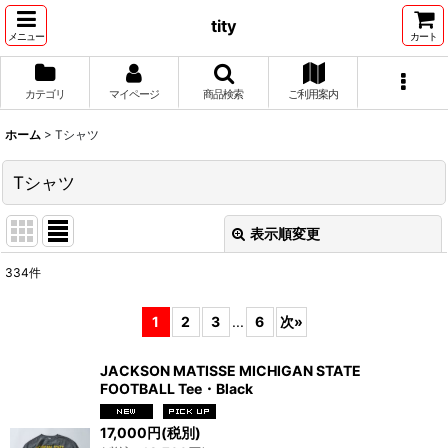
tity
メニュー
カート
カテゴリ
マイページ
商品検索
ご利用案内
ホーム
>
Tシャツ
Tシャツ
表示順変更
閉じる
334
件
表示数
:
1
2
3
...
6
次
»
並び順
:
JACKSON MATISSE MICHIGAN STATE
FOOTBALL Tee・Black
絞り込む
17,000
円
(税別)