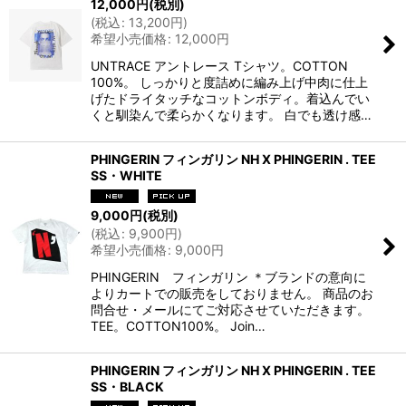
12,000
円
(税別)
(
税込
:
13,200
円
)
希望小売価格
:
12,000
円
UNTRACE アントレース Tシャツ。COTTON
100%。 しっかりと度詰めに編み上げ中肉に仕上
げたドライタッチなコットンボディ。着込んでい
くと馴染んで柔らかくなります。 白でも透け感…
PHINGERIN フィンガリン NH X PHINGERIN . TEE
SS・WHITE
9,000
円
(税別)
(
税込
:
9,900
円
)
希望小売価格
:
9,000
円
PHINGERIN フィンガリン ＊ブランドの意向に
よりカートでの販売をしておりません。 商品のお
問合せ・メールにてご対応させていただきます。
TEE。COTTON100%。 Join…
PHINGERIN フィンガリン NH X PHINGERIN . TEE
SS・BLACK