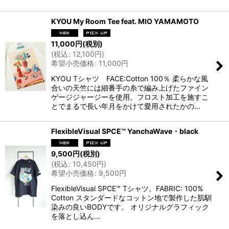
KYOU My Room Tee feat. MIO YAMAMOTO
11,000
円
(税別)
(
税込
:
12,100
円
)
希望小売価格
:
11,000
円
KYOU Tシャツ FACE:Cotton 100％ 柔らかな風
合いの天竺には細番手の糸で編み上げたファイン
ゲージジャージーを使用。フロスト加工を施すこ
とでまるで長い年月をかけて愛用されたかの…
FlexibleVisual SPCE™ YanchaWave・black
9,500
円
(税別)
(
税込
:
10,450
円
)
希望小売価格
:
9,500
円
FlexibleVisual SPCE™ Tシャツ。FABRIC: 100%
Cotton スタンダードなコットン地で製作した肌馴
染みの良いBODYです。 オリジナルグラフィック
を落とし込ん…