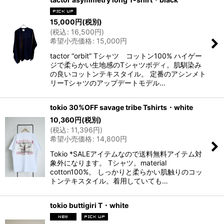
15,000
円
(税別)
(
税込
:
16,500
円
)
希望小売価格
:
15,000
円
tactor “orbit” Tシャツ コットン100% ハイゲー
ジで柔らかい生地感のTシャツボディ。肌馴染み
の良いコットンテキスタイル。 定番のアシンメト
リーTシャツのアップデートモデル…
tokio 30%OFF savage tribe Tshirts・white
10,360
円
(税別)
(
税込
:
11,396
円
)
希望小売価格
:
14,800
円
Tokio *SALEアイテムなので送料無料アイテム対
象外になります。 Tシャツ。material
cotton100%。 しっかりと柔らかい肌触りのコッ
トンテキスタイル。着用していても…
tokio buttigiri T・white