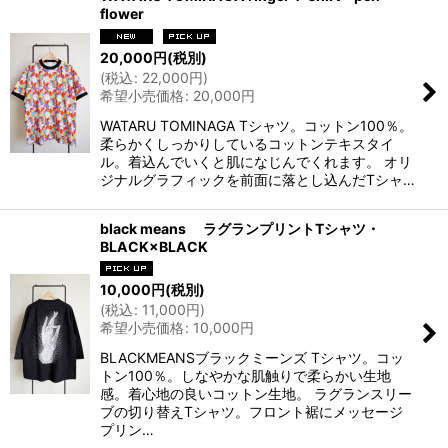
flower
20,000
円
(税別)
(
税込
:
22,000
円
)
希望小売価格
:
20,000
円
WATARU TOMINAGA Tシャツ。コットン100％。
柔らかくしっかりしているコットンテキスタイ
ル。着込んでいくと肌になじんでくれます。 オリ
ジナルグラフィックを前面に落とし込んだTシャ…
black means ラグランプリントTシャツ・
BLACK×BLACK
10,000
円
(税別)
(
税込
:
11,000
円
)
希望小売価格
:
10,000
円
BLACKMEANSブラックミーンズ Tシャツ。コッ
トン100％。しなやかな肌触りで柔らかい生地
感。着心地の良いコットン生地。 ラグランスリー
ブの切り替えTシャツ。フロント裾にメッセージ
プリン…