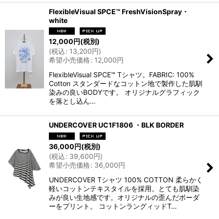
FlexibleVisual SPCE™ FreshVisionSpray・
white
12,000
円
(税別)
(
税込
:
13,200
円
)
希望小売価格
:
12,000
円
FlexibleVisual SPCE™ Tシャツ。FABRIC: 100%
Cotton スタンダードなコットン地で製作した肌馴
染みの良いBODYです。 オリジナルグラフィック
を落とし込ん…
UNDERCOVER UC1F1806 ・BLK BORDER
36,000
円
(税別)
(
税込
:
39,600
円
)
希望小売価格
:
36,000
円
UNDERCOVER Tシャツ 100% COTTON 柔らかく
軽いコットンテキスタイルを採用。とても肌馴染
みが良い生地感です。オリジナルの歪んだボーダ
ーをプリント。 コットンラングィッドT…