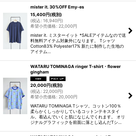
mister it. 30%OFF Emy-es
15,400
円
(税別)
(
税込
:
16,940
円
)
希望小売価格
:
22,000
円
mister it. ミスターイット *SALEアイテムなので送
料無料アイテム対象外になります。 Tシャツ
Cotton83% Polyester17% 新たに制作した生地の
アイテム…
WATARU TOMINAGA ringer T-shirt・flower
gingham
20,000
円
(税別)
(
税込
:
22,000
円
)
希望小売価格
:
20,000
円
WATARU TOMINAGA Tシャツ。コットン100％
柔らかくしっかりしているコットンテキスタイ
ル。着込んでいくと肌になじんでくれます。 オリ
ジナルグラフィックを前面に落とし込んだTシ…