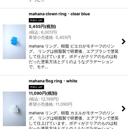
mahana clown ring・clear blue
5,455
円
(税別)
(
税込
:
6,001
円
)
希望小売価格
:
5,455
円
mahana リング。樹脂 ピエロがモチーフのリン
グ。 リングは樹脂製で研磨後、エアブラシで塗装
して仕上げています。ボディがクリアのものは粒
だった塗装方法とグミのようなグラデーション
で、モチ…
mahana flog ring・white
11,090
円
(税別)
(
税込
:
12,199
円
)
希望小売価格
:
11,090
円
mahana リング。樹脂 カエルがモチーフのリン
グ。 リングは樹脂製で研磨後、エアブラシで塗装
して仕上げています。ボディがクリアのものは粒
だった塗装方法とグミのようなグラデーション