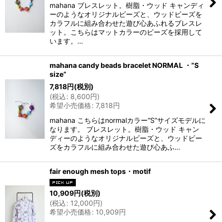
mahana ブレスレット。樹脂・ウッド キャンディ
ーのようなオリジナルビーズと、ウッドビーズを
カラフルに組み合わせた遊び心あふれるブレスレ
ット。こちらはマットカラーのビーズを採用して
います。…
mahana candy beads bracelet NORMAL ・”S
size”
7,818
円
(税別)
(
税込
:
8,600
円
)
希望小売価格
:
7,818
円
mahana こちらはnormalカラー“S”サイズモデルに
なります。 ブレスレット。樹脂・ウッド キャン
ディーのようなオリジナルビーズと、ウッドビー
ズをカラフルに組み合わせた遊び心あふ…
fair enough mesh tops・motif
10,909
円
(税別)
(
税込
:
12,000
円
)
希望小売価格
:
10,909
円