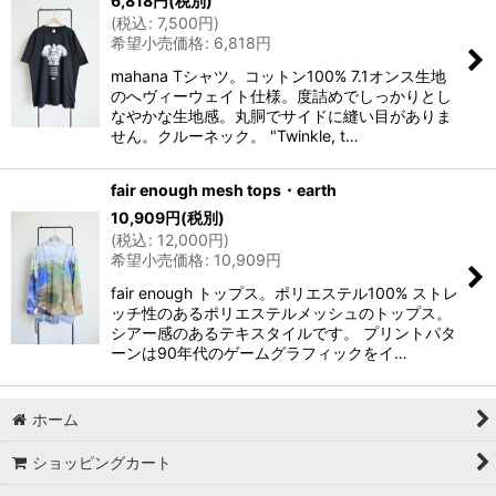
6,818
円
(税別)
(
税込
:
7,500
円
)
希望小売価格
:
6,818
円
mahana Tシャツ。コットン100% 7.1オンス生地
のへヴィーウェイト仕様。度詰めでしっかりとし
なやかな生地感。丸胴でサイドに縫い目がありま
せん。クルーネック。 "Twinkle, t…
fair enough mesh tops・earth
10,909
円
(税別)
(
税込
:
12,000
円
)
希望小売価格
:
10,909
円
fair enough トップス。ポリエステル100% ストレ
ッチ性のあるポリエステルメッシュのトップス。
シアー感のあるテキスタイルです。 プリントパタ
ーンは90年代のゲームグラフィックをイ…
ホーム
ショッピングカート