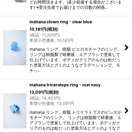
どお時間頂きます。(多少前後する場合がございま
す) ※受注生産でお届けまでの日数の関係…
mahana clown ring・clear blue
10,181
円
(税別)
(
税込
:
11,200
円
)
希望小売価格
:
10,181
円
mahana リング。樹脂 ピエロモチーフのリング。
リングは樹脂製で研磨後、エアブラシで塗装して
仕上げています。ボディがクリアのものは粒だっ
た塗装方法とグミのようなグラデーションで、モ
チっ…
mahana triceratops ring・mat navy
13,091
円
(税別)
(
税込
:
14,401
円
)
希望小売価格
:
13,091
円
mahana リング。樹脂 トリケラトプスのピンズが
モチーフのリング。 リングは樹脂製で研磨後、エ
アブラシで塗装して仕上げています。ボディがク
リアのものは粒だった塗装方法とグミのようなグ