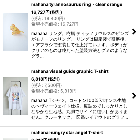
mahana tyrannosaurus ring・clear orange
16,727
円
(税別)
(
税込
:
18,400
円
)
希望小売価格
:
16,727
円
mahana リング。樹脂 ティラノサウルスのピンズ
がモチーフのリング。 リングは樹脂製で研磨後、
エアブラシで塗装して仕上げています。ボディが
クリアのものは粒だった塗装方法とグミのような
グラ…
mahana visual guide graphic T-shirt
6,818
円
(税別)
(
税込
:
7,500
円
)
希望小売価格
:
6,818
円
mahana Tシャツ。コットン100% 7.1オンス生地
のへヴィーウェイト仕様。度詰めでしっかりとし
なやかな生地感。丸胴でサイドに縫い目がありま
せん。クルーネック。 図鑑レイアウトのグラフ…
mahana hungry star angel T-shirt