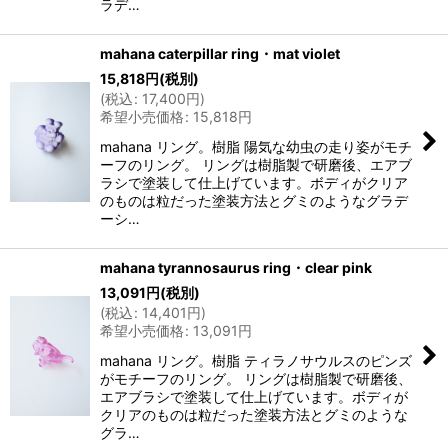
ラデ…
mahana caterpillar ring・mat violet
15,818
円
(税別)
(
税込
:
17,400
円
)
希望小売価格
:
15,818
円
mahana リング。樹脂 陽気な幼虫の走り姿がモチ
ーフのリング。 リングは樹脂製で研磨後、エアブ
ラシで塗装して仕上げています。ボディがクリア
のものは粒だった塗装方法とグミのようなグラデ
ーシ…
mahana tyrannosaurus ring・clear pink
13,091
円
(税別)
(
税込
:
14,401
円
)
希望小売価格
:
13,091
円
mahana リング。樹脂 ティラノサウルスのピンズ
がモチーフのリング。 リングは樹脂製で研磨後、
エアブラシで塗装して仕上げています。ボディが
クリアのものは粒だった塗装方法とグミのような
グラ…