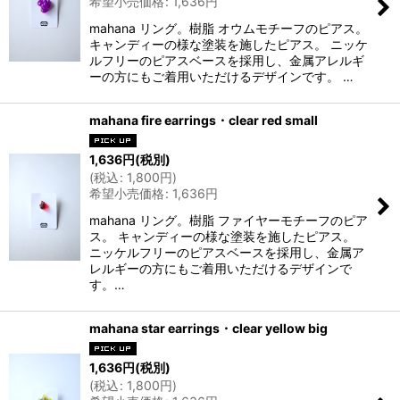
希望小売価格
:
1,636
円
mahana リング。樹脂 オウムモチーフのピアス。
キャンディーの様な塗装を施したピアス。 ニッケ
ルフリーのピアスベースを採用し、金属アレルギ
ーの方にもご着用いただけるデザインです。 …
mahana fire earrings・clear red small
1,636
円
(税別)
(
税込
:
1,800
円
)
希望小売価格
:
1,636
円
mahana リング。樹脂 ファイヤーモチーフのピア
ス。 キャンディーの様な塗装を施したピアス。
ニッケルフリーのピアスベースを採用し、金属ア
レルギーの方にもご着用いただけるデザインで
す。…
mahana star earrings・clear yellow big
1,636
円
(税別)
(
税込
:
1,800
円
)