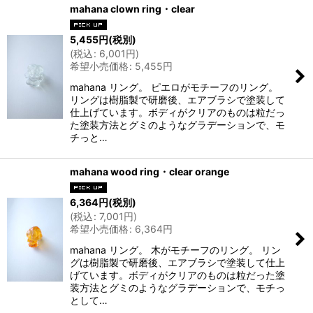
mahana clown ring・clear
5,455
円
(税別)
(
税込
:
6,001
円
)
希望小売価格
:
5,455
円
mahana リング。 ピエロがモチーフのリング。
リングは樹脂製で研磨後、エアブラシで塗装して
仕上げています。ボディがクリアのものは粒だっ
た塗装方法とグミのようなグラデーションで、モ
チっと…
mahana wood ring・clear orange
6,364
円
(税別)
(
税込
:
7,001
円
)
希望小売価格
:
6,364
円
mahana リング。 木がモチーフのリング。 リン
グは樹脂製で研磨後、エアブラシで塗装して仕上
げています。ボディがクリアのものは粒だった塗
装方法とグミのようなグラデーションで、モチっ
として…