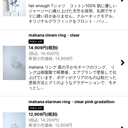
fair enough Tシャツ コットン100% 肌に優しい
ジャージーに織り上げた天竺を採用。丸胴でサイ
ドに縫い目がありません。クルーネックモデル。
オリジナルグラフィックをフロント・バッ…
mahana clown ring・clear
14,909
円
(税別)
(
税込
:
16,400
円
)
希望小売価格
:
14,909
円
mahana リング 星の子がモチーフのリング。 リ
ングは樹脂製で研磨後、エアブラシで塗装して仕
上げています。ボディがクリアのものは粒だった
塗装方法とグミのようなグラデーションで、モチ
っとし…
mahana starman ring・clear pink gradaition
12,909
円
(税別)
(
税込
:
14,200
円
)
希望小売価格
:
12,909
円