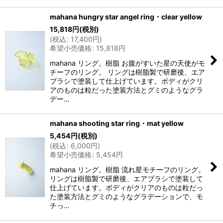
mahana hungry star angel ring・clear yellow
15,818
円
(税別)
(
税込
:
17,400
円
)
希望小売価格
:
15,818
円
mahana リング。樹脂 お腹がすいた星の天使がモ
チーフのリング。 リングは樹脂製で研磨後、エア
ブラシで塗装して仕上げています。ボディがクリ
アのものは粒だった塗装方法とグミのようなグラ
デー…
mahana shooting star ring・mat yellow
5,454
円
(税別)
(
税込
:
6,000
円
)
希望小売価格
:
5,454
円
mahana リング。樹脂 流れ星モチーフのリング。
リングは樹脂製で研磨後、エアブラシで塗装して
仕上げています。ボディがクリアのものは粒だっ
た塗装方法とグミのようなグラデーションで、モ
チっ…