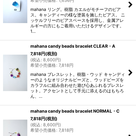
希望小売価格
:
1,636
円
mahana リング。樹脂 カエルがモチーフのピア
ス。キャンディーの様な塗装を施したピアス。 ニ
ッケルフリーのピアスベースを採用し、金属アレ
ルギーの方にもご着用いただけるデザインです。
1…
mahana candy beads bracelet CLEAR・A
7,818
円
(税別)
(
税込
:
8,600
円
)
希望小売価格
:
7,818
円
mahana ブレスレット。樹脂・ウッド キャンディ
ーのようなオリジナルビーズと、ウッドビーズを
カラフルに組み合わせた遊び心あふれるブレスレ
ット。アクセントとして手元に添えるのはもちろ
ん、…
mahana candy beads bracelet NORMAL・C
7,818
円
(税別)
(
税込
:
8,600
円
)
希望小売価格
:
7,818
円