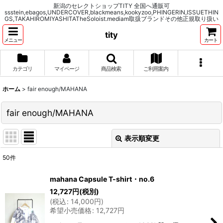
新潟のセレクトショップTITY 全国へ通販可
ssstein,ebagos,UNDERCOVER,blackmeans,kookyzoo,PHINGERIN,ISSUETHIN
GS,TAKAHIROMIYASHITATheSoloist.mediam取扱ブランドその他正規取り扱い
tity
メニュー
カート
カテゴリ
マイページ
商品検索
ご利用案内
ホーム
>
fair enough/MAHANA
fair enough/MAHANA
表示順変更
閉じる
50
件
表示数
:
mahana Capsule T-shirt・no.6
12,727
円
(税別)
並び順
:
(
税込
:
14,000
円
)
希望小売価格
:
12,727
円
絞り込む