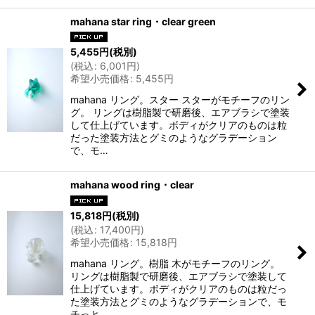
mahana star ring・clear green
5,455
円
(税別)
(
税込
:
6,001
円
)
希望小売価格
:
5,455
円
mahana リング。スター スターがモチーフのリン
グ。 リングは樹脂製で研磨後、エアブラシで塗装
して仕上げています。ボディがクリアのものは粒
だった塗装方法とグミのようなグラデーション
で、モ…
mahana wood ring・clear
15,818
円
(税別)
(
税込
:
17,400
円
)
希望小売価格
:
15,818
円
mahana リング。樹脂 木がモチーフのリング。
リングは樹脂製で研磨後、エアブラシで塗装して
仕上げています。ボディがクリアのものは粒だっ
た塗装方法とグミのようなグラデーションで、モ
チっと…