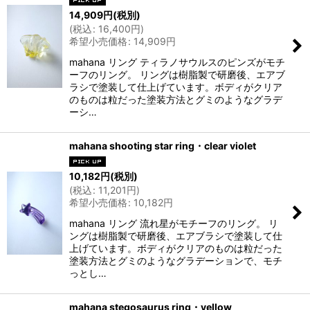
14,909
円
(税別)
(
税込
:
16,400
円
)
希望小売価格
:
14,909
円
mahana リング ティラノサウルスのピンズがモチ
ーフのリング。 リングは樹脂製で研磨後、エアブ
ラシで塗装して仕上げています。ボディがクリア
のものは粒だった塗装方法とグミのようなグラデ
ーシ…
mahana shooting star ring・clear violet
10,182
円
(税別)
(
税込
:
11,201
円
)
希望小売価格
:
10,182
円
mahana リング 流れ星がモチーフのリング。 リ
ングは樹脂製で研磨後、エアブラシで塗装して仕
上げています。ボディがクリアのものは粒だった
塗装方法とグミのようなグラデーションで、モチ
っとし…
mahana stegosaurus ring・yellow