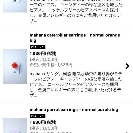
ーフのピアス。 キャンディーの様な塗装を施した
ピアス。 ニッケルフリーのピアスベースを採用
し、金属アレルギーの方にもご着用いただけるデ
ザ…
mahana caterpillar earrings・normal orange
big
1,636
円
(税別)
(
税込
:
1,800
円
)
希望小売価格
:
1,636
円
mahana リング。樹脂 陽気な幼虫の走り姿がモチ
ーフのピアス。 キャンディーの様な塗装を施した
ピアス。 ニッケルフリーのピアスベースを採用
し、金属アレルギーの方にもご着用いただけるデ
ザ…
mahana parrot earrings・normal purple big
1,636
円
(税別)
(
税込
:
1,800
円
)