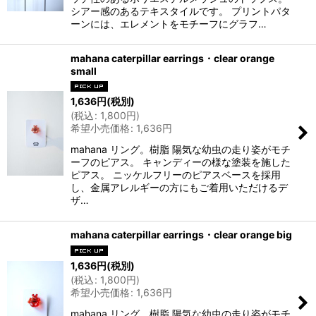
シアー感のあるテキスタイルです。 プリントパタ
ーンには、エレメントをモチーフにグラフ…
mahana caterpillar earrings・clear orange
small
1,636
円
(税別)
(
税込
:
1,800
円
)
希望小売価格
:
1,636
円
mahana リング。樹脂 陽気な幼虫の走り姿がモチ
ーフのピアス。 キャンディーの様な塗装を施した
ピアス。 ニッケルフリーのピアスベースを採用
し、金属アレルギーの方にもご着用いただけるデ
ザ…
mahana caterpillar earrings・clear orange big
1,636
円
(税別)
(
税込
:
1,800
円
)
希望小売価格
:
1,636
円
mahana リング。樹脂 陽気な幼虫の走り姿がモチ