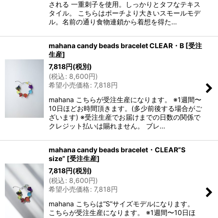
される 一重刺子を使用。しっかりとタフなテキス
タイル。 こちらはポーチより大きいスモールモデ
ル。名前の通り食物連鎖から着想を得た…
mahana candy beads bracelet CLEAR・B [受注
生産]
7,818
円
(税別)
(
税込
:
8,600
円
)
希望小売価格
:
7,818
円
mahana こちらが受注生産になります。 ※1週間〜
10日ほどお時間頂きます。(多少前後する場合がご
ざいます) ※受注生産でお届けまでの日数の関係で
クレジット払いは賜れません。 ブレ…
mahana candy beads bracelet・CLEAR”S
size” [受注生産]
7,818
円
(税別)
(
税込
:
8,600
円
)
希望小売価格
:
7,818
円
mahana こちらは“S”サイズモデルになります。
こちらが受注生産になります。 ※1週間〜10日ほ