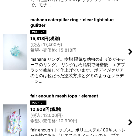
で、モチ…
mahana caterpillar ring・clear light blue
gulitter
15,818
円
(税別)
(
税込
:
17,400
円
)
希望小売価格
:
15,818
円
mahana リング。樹脂 陽気な幼虫の走り姿がモチ
ーフのリング。 リングは樹脂製で研磨後、エアブ
ラシで塗装して仕上げています。ボディがクリア
のものは粒だった塗装方法とグミのようなグラデ
ーシ…
fair enough mesh tops・element
10,909
円
(税別)
(
税込
:
12,000
円
)
希望小売価格
:
10,909
円
fair enough トップス。ポリエステル100% ストレ
ッチ性のあるポリエステルメッシュのトップス。