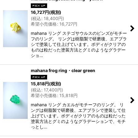
16,727
円
(税別)
(
税込
:
18,400
円
)
希望小売価格
:
16,727
円
mahana リング ステゴサウルスのピンズがモチー
フのリング。 リングは樹脂製で研磨後、エアブラ
シで塗装して仕上げています。ボディがクリアの
ものは粒だった塗装方法とグミのようなグラデー
ショ…
mahana frog ring・clear green
15,818
円
(税別)
(
税込
:
17,400
円
)
希望小売価格
:
15,818
円
mahana リング カエルがモチーフのリング。 リ
ングは樹脂製で研磨後、エアブラシで塗装して仕
上げています。ボディがクリアのものは粒だった
塗装方法とグミのようなグラデーションで、モチ
っとし…