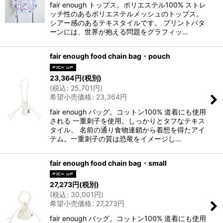
fair enough トップス。ポリエステル100% ストレ
ッチ性のあるポリエステルメッシュのトップス。
シアー感のあるテキスタイルです。 プリントパタ
ーンには、世界が抱える問題をグラフィッ…
fair enough food chain bag・pouch
23,364
円
(税別)
(
税込
:
25,701
円
)
希望小売価格
:
23,364
円
fair enough バッグ。コットン100% 道着にも使用
される 一重刺子を使用。しっかりとタフなテキス
タイル。 名前の通り食物連鎖から着想を得たアイ
テム。一重刺子の質は恐竜をイメージし…
fair enough food chain bag・small
27,273
円
(税別)
(
税込
:
30,001
円
)
希望小売価格
:
27,273
円
fair enough バッグ。コットン100% 道着にも使用