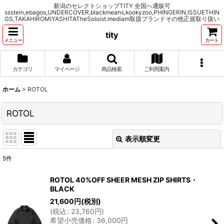
新潟のセレクトショップTITY 全国へ通販可
ssstein,ebagos,UNDERCOVER,blackmeans,kookyzoo,PHINGERIN,ISSUETHIN
GS,TAKAHIROMIYASHITATheSoloist.mediam取扱ブランドその他正規取り扱い
tity
メニュー
カート
カテゴリ
マイページ
商品検索
ご利用案内
ホーム
>
ROTOL
ROTOL
表示順変更
閉じる
5
件
表示数
:
ROTOL 40%OFF SHEER MESH ZIP SHIRTS・
BLACK
並び順
:
21,600
円
(税別)
(
税込
:
23,760
円
)
希望小売価格
:
36,000
円
絞り込む