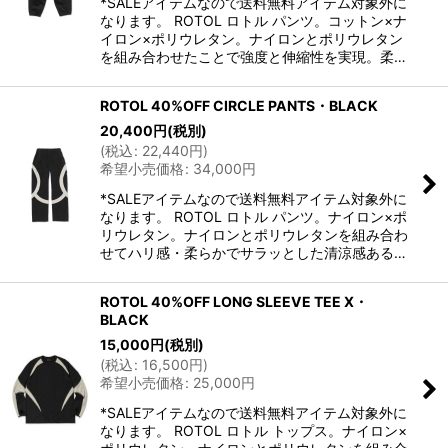
*SALEアイテムなので送料無料アイテム対象外に
なります。 ROTOL ロトル パンツ。コットン×ナ
イロン×ポリウレタン。ナイロンとポリウレタン
を組み合わせたことで強度と伸縮性を実現。柔…
ROTOL 40%OFF CIRCLE PANTS・BLACK
20,400
円
(税別)
(
税込
:
22,440
円
)
希望小売価格
:
34,000
円
*SALEアイテムなので送料無料アイテム対象外に
なります。 ROTOL ロトル パンツ。ナイロン×ポ
リウレタン。ナイロンとポリウレタンを組み合わ
せてハリ感・柔らかでサラッとした清涼感ある…
ROTOL 40%OFF LONG SLEEVE TEE X・
BLACK
15,000
円
(税別)
(
税込
:
16,500
円
)
希望小売価格
:
25,000
円
*SALEアイテムなので送料無料アイテム対象外に
なります。 ROTOL ロトル トップス。ナイロン×