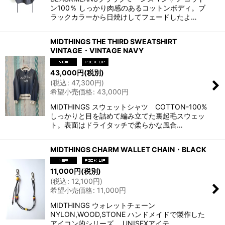
ン100％ しっかり肉感のあるコットンボディ。ブ
ラックカラーから日焼けしてフェードしたよ…
MIDTHINGS THE THIRD SWEATSHIRT
VINTAGE・VINTAGE NAVY
43,000
円
(税別)
(
税込
:
47,300
円
)
希望小売価格
:
43,000
円
MIDTHINGS スウェットシャツ COTTON-100%
しっかりと目を詰めて編み立てた裏起毛スウェッ
ト。表面はドライタッチで柔らかな風合…
MIDTHINGS CHARM WALLET CHAIN・BLACK
11,000
円
(税別)
(
税込
:
12,100
円
)
希望小売価格
:
11,000
円
MIDTHINGS ウォレットチェーン
NYLON,WOOD,STONE ハンドメイドで製作した
アイコン的シリーズ。 UNISEXアイテ…