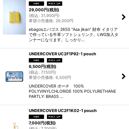
29,000
円
(税別)
(
税込
:
31,900
円
)
希望小売価格
:
29,000
円
ebagosエバゴス 26SS "Asa jikan" 財布 イタリア
で作っている牛革ソフトシュリンク。LWG加入タ
ンナーになります。しっかり…
UNDERCOVER UC2F1P92-1 pouch
6,500
円
(税別)
(
税込
:
7,150
円
)
希望小売価格
:
6,500
円
UNDERCOVER ポーチ 100%
POLYVINYLCHLORIDE 100% POLYURETHANE
PARTLY: BRASS …
UNDERCOVER UC2F1K02-1 pouch
7,000
円
(税別)
(
税込
:
7,700
円
)