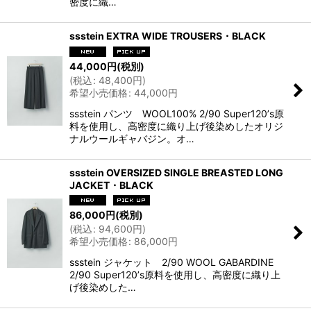
密度に織…
ssstein EXTRA WIDE TROUSERS・BLACK
44,000
円
(税別)
(
税込
:
48,400
円
)
希望小売価格
:
44,000
円
ssstein パンツ WOOL100% 2/90 Super120ʼs原
料を使用し、高密度に織り上げ後染めしたオリジ
ナルウールギャバジン。オ…
ssstein OVERSIZED SINGLE BREASTED LONG
JACKET・BLACK
86,000
円
(税別)
(
税込
:
94,600
円
)
希望小売価格
:
86,000
円
ssstein ジャケット 2/90 WOOL GABARDINE
2/90 Super120ʼs原料を使用し、高密度に織り上
げ後染めした…