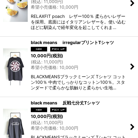
(
税込
:
11,000
円
)
希望小売価格
:
10,000
円
RELAXFIT poach レザー100％ 柔らかいレザー
を採用。底面にはイタリアンレザーを。使い込む
ほどに馴染んで経年変化を起こしてくれま…
black means irregularプリントTシャツ
10,000
円
(税別)
(
税込
:
11,000
円
)
希望小売価格
:
10,000
円
BLACKMEANSブラックミーンズ Tシャツ コット
ン100％ 中肉でしっかりなコットン100％。スタ
ンダードで柔らかな肌触りと柔らかい生地…
black means 反戦七分丈Tシャツ
10,000
円
(税別)
(
税込
:
11,000
円
)
希望小売価格
:
10,000
円
BLACKMEANSブラックミーンズ Tシャツ コット