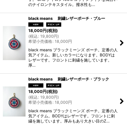
のナイロンテキスタイル。撥水性も…
black means 刺繍レザーポーチ・ブルー
18,000
円
(税別)
(
税込
:
19,800
円
)
希望小売価格
:
18,000
円
black means ブラックミーンズ ポーチ。定番の人
気アイテム。新しいカラーになります。BODYは
レザーです。フロントに刺繍を施しています。
厚…
black means 刺繍レザーポーチ・ブラック
18,000
円
(税別)
(
税込
:
19,800
円
)
希望小売価格
:
18,000
円
black means ブラックミーンズ ポーチ。定番の人
気アイテム。BODYはレザーです。フロントに刺
繍を施しています。厚みもあり大きい目のZ…