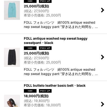
25,000
円
(税別)
(
税込
:
27,500
円
)
希望小売価格
:
25,000
円
FOLL フォル パンツ 綿100% antique washed
nep sweat baggy pant “穿き込まれた時間を、…
FOLL antique washed nep sweat baggy
sweatpant・black
25,000
円
(税別)
(
税込
:
27,500
円
)
希望小売価格
:
25,000
円
FOLL フォル パンツ 綿100% antique washed
nep sweat baggy pant “穿き込まれた時間を、…
FOLL buttelo leather basic belt・black
18,000
円
(税別)
(
税込
:
19,800
円
)
希望小売価格
:
18,000
円