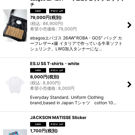
チ
79,000
円
(税別)
(
税込
:
86,900
円
)
希望小売価格
:
79,000
円
ebagosエバゴス 26AW"ROBA・GOS" バッグ カ
ーフレザー×籐 イタリアで作っている牛革ソフト
シュリンク。LWG加入タンナーにな…
ES.U SS T-shirts・white
8,000
円
(税別)
(
税込
:
8,800
円
)
希望小売価格
:
8,000
円
Everyday Standard. Uniform Clothing
brand,based in Japan Tシャツ cotton 10…
JACKSON MATISSE Sticker
1,700
円
(税別)