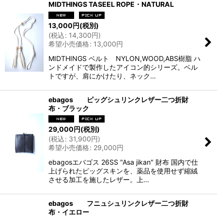
MIDTHINGS TASEEL ROPE・NATURAL
13,000
円
(税別)
(
税込
:
14,300
円
)
希望小売価格
:
13,000
円
MIDTHINGS ベルト NYLON,WOOD,ABS樹脂 ハ
ンドメイドで製作したアイコン的シリーズ。ベル
トですが、肩にかけたり、ネック…
ebagos ピッグシュリンクレザー二つ折財
布・ブラック
29,000
円
(税別)
(
税込
:
31,900
円
)
希望小売価格
:
29,000
円
ebagosエバゴス 26SS "Asa jikan" 財布 国内で仕
上げられたピッグスキンを、薬品を使用せず縮絨
させる加工を施したレザー。上…
ebagos フニュシュリンクレザー二つ折財
布・イエロー