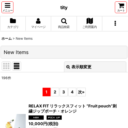
tity
メニュー
カート
カテゴリ
マイページ
商品検索
ご利用案内
ホーム
>
New Items
New Items
表示順変更
閉じる
196
件
表示数
:
1
2
3
4
次
»
並び順
:
RELAX FIT リラックスフィット ”Fruit pouch”刺
繍ジップポーチ・オレンジ
絞り込む
10,000
円
(税別)