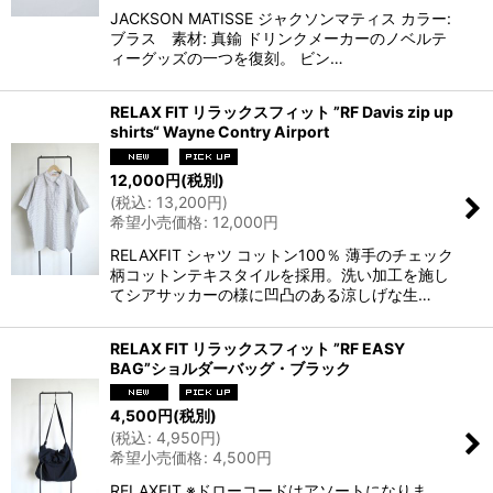
JACKSON MATISSE ジャクソンマティス カラー:
ブラス 素材: 真鍮 ドリンクメーカーのノベルテ
ィーグッズの一つを復刻。 ビン…
RELAX FIT リラックスフィット ”RF Davis zip up
shirts“ Wayne Contry Airport
12,000
円
(税別)
(
税込
:
13,200
円
)
希望小売価格
:
12,000
円
RELAXFIT シャツ コットン100％ 薄手のチェック
柄コットンテキスタイルを採用。洗い加工を施し
てシアサッカーの様に凹凸のある涼しげな生…
RELAX FIT リラックスフィット ”RF EASY
BAG”ショルダーバッグ・ブラック
4,500
円
(税別)
(
税込
:
4,950
円
)
希望小売価格
:
4,500
円
RELAXFIT ※ドローコードはアソートになりま