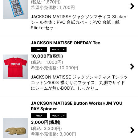
(
税込
:
1,870
円
)
希望小売価格
:
1,700
円
JACKSON MATISSE ジャクソンマティス Sticker
シ－ル本体：PVC 台紙カバ－：PVC 台紙：紙
Stickerセッ…
JACKSON MATISSE ONEDAY Tee
10,000
円
(税別)
(
税込
:
11,000
円
)
希望小売価格
:
10,000
円
JACKSON MATISSE ジャクソンマティス Tシャツ
コットン100% 襟ぐりにフライス、丸胴でサイド
にシームが無いBODY。しっかり…
JACKSON MATISSE Button Works×JM YOU
PAY Spinner
3,000
円
(税別)
(
税込
:
3,300
円
)
希望小売価格
:
3,000
円