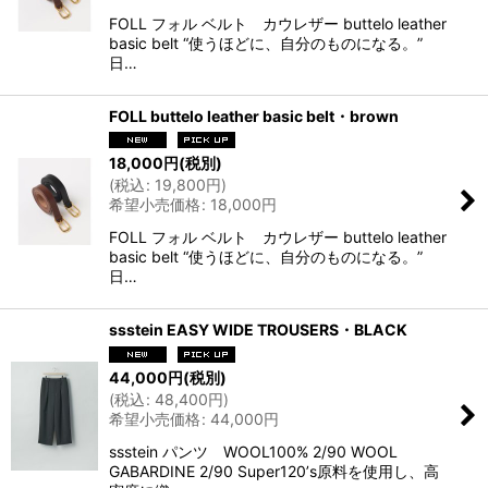
FOLL フォル ベルト カウレザー buttelo leather
basic belt “使うほどに、自分のものになる。”
日…
FOLL buttelo leather basic belt・brown
18,000
円
(税別)
(
税込
:
19,800
円
)
希望小売価格
:
18,000
円
FOLL フォル ベルト カウレザー buttelo leather
basic belt “使うほどに、自分のものになる。”
日…
ssstein EASY WIDE TROUSERS・BLACK
44,000
円
(税別)
(
税込
:
48,400
円
)
希望小売価格
:
44,000
円
ssstein パンツ WOOL100% 2/90 WOOL
GABARDINE 2/90 Super120ʼs原料を使用し、高