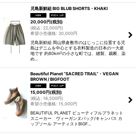
児島新鮮組 BIG BLUB SHORTS・KHAKI
20,000
円
(税別)
(
税込
:
22,000
円
)
希望小売価格
:
20,000
円
児島新鮮組 岡山県倉敷市のはじっこに位置する児
島はデニムを中心とする衣料製造の日本の一大産
地です 約80km²の小さな町では、縫製、裁断、染
め…
Beautiful Planet “SACRED TRAIL”・VEGAN
BROWN / BIGFOOT
15,000
円
(税別)
(
税込
:
16,500
円
)
希望小売価格
:
15,000
円
BEAUTIFUL PLANET ビューティフルプラネット
スニーカー ヴィーガンヌバック/キャンバス カ
ップソール アーティストBIGF…