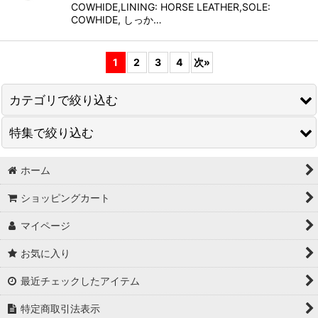
COWHIDE,LINING: HORSE LEATHER,SOLE:
COWHIDE, しっか…
1
2
3
4
次
»
カテゴリで絞り込む
特集で絞り込む
ANNDEMEULEMEESTER
ANTHEM A
ホーム
Tシャツ
ショッピングカート
AXIS
シャツ
マイページ
bal
ニット/セーター
お気に入り
beauty・beast
トップス
最近チェックしたアイテム
BELPER
スウェット/トレーナー
特定商取引法表示