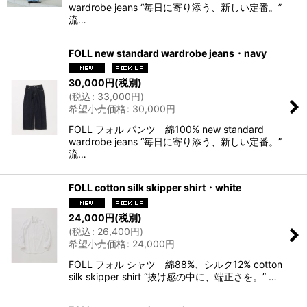
wardrobe jeans “毎日に寄り添う、新しい定番。”
流…
FOLL new standard wardrobe jeans・navy
30,000
円
(税別)
(
税込
:
33,000
円
)
希望小売価格
:
30,000
円
FOLL フォル パンツ 綿100% new standard
wardrobe jeans “毎日に寄り添う、新しい定番。”
流…
FOLL cotton silk skipper shirt・white
24,000
円
(税別)
(
税込
:
26,400
円
)
希望小売価格
:
24,000
円
FOLL フォル シャツ 綿88%、シルク12% cotton
silk skipper shirt “抜け感の中に、端正さを。” …