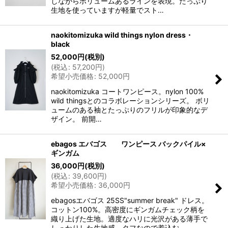
しながらボリュームあるラインを表現。たっぷり
生地を使っていますが軽量でスト…
naokitomizuka wild things nylon dress・
black
52,000
円
(税別)
(
税込
:
57,200
円
)
希望小売価格
:
52,000
円
naokitomizuka コートワンピース。nylon 100%
wild thingsとのコラボレーションシリーズ。 ボリ
ュームのある袖とたっぷりのフリルが印象的なデ
ザイン。 前開…
ebagos エバゴス ワンピース バックパイル×
ギンガム
36,000
円
(税別)
(
税込
:
39,600
円
)
希望小売価格
:
36,000
円
ebagosエバゴス 25SS"summer break" ドレス。
コットン100%。高密度にギンガムチェック柄を
織り上げた生地。適度なハリに光沢がある薄手で
しっかりした生地感。タフなので着込む…