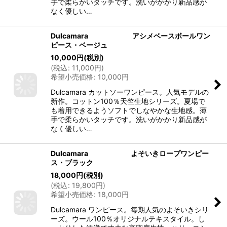
手で柔らかいタッチです。洗いがかかり新品感が
なく優しい…
Dulcamara アシメベースボールワン
ピース・ベージュ
10,000
円
(税別)
(
税込
:
11,000
円
)
希望小売価格
:
10,000
円
Dulcamara カットソーワンピース。人気モデルの
新作。コットン100％天竺生地シリーズ。夏場で
も着用できるようソフトでしなやかな生地感。薄
手で柔らかいタッチです。洗いがかかり新品感が
なく優しい…
Dulcamara よそいきロープワンピー
ス・ブラック
18,000
円
(税別)
(
税込
:
19,800
円
)
希望小売価格
:
18,000
円
Dulcamara ワンピース。毎期人気のよそいきシリ
ーズ。ウール100％オリジナルテキスタイル。し