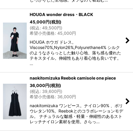
HOUGA wonder dress・BLACK
45,000
円
(税別)
(
税込
:
49,500
円
)
希望小売価格
:
45,000
円
HOUGA ホウガ ドレス。
Viscose70%,Nylon26%,Polyurethane4% シルク
のようなさらっとした触り心地、落ち感も優れた
テキスタイル。伸縮性もあり着心地も良いです。
…
naokitomizuka Reebok camisole one piece
36,000
円
(税別)
(
税込
:
39,600
円
)
希望小売価格
:
36,000
円
naokitomizuka ワンピース。ナイロン90% 、ポリ
ウレタン10%。Reebokとのコラボレーションモデ
ル。 ナチュラルな皺感・軽量・伸縮性のあるスト
レッチナイロン素材を使用。さらっ…