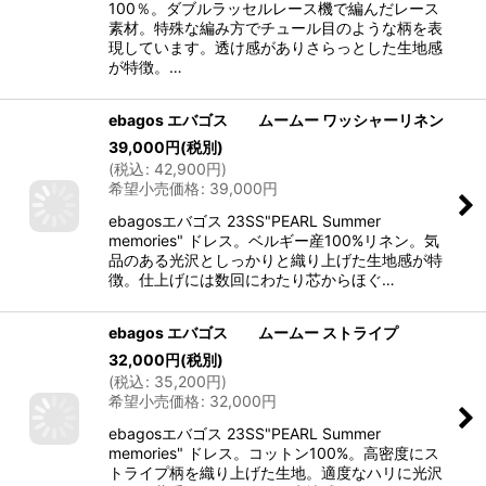
100％。ダブルラッセルレース機で編んだレース
素材。特殊な編み方でチュール目のような柄を表
現しています。透け感がありさらっとした生地感
が特徴。…
ebagos エバゴス ムームー ワッシャーリネン
39,000
円
(税別)
(
税込
:
42,900
円
)
希望小売価格
:
39,000
円
ebagosエバゴス 23SS"PEARL Summer
memories" ドレス。ベルギー産100%リネン。気
品のある光沢としっかりと織り上げた生地感が特
徴。仕上げには数回にわたり芯からほぐ…
ebagos エバゴス ムームー ストライプ
32,000
円
(税別)
(
税込
:
35,200
円
)
希望小売価格
:
32,000
円
ebagosエバゴス 23SS"PEARL Summer
memories" ドレス。コットン100%。高密度にス
トライプ柄を織り上げた生地。適度なハリに光沢