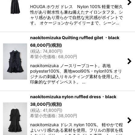
HOUGA ホウガ ドレス Nylon 100% 軽量で耐久
性があり耐水性も兼ね備えたナイロンタフタ。シ
ャリ感があり滑らかで自然な光沢感がポイントで
す。 オケージョンからデイリーまで、シーン…
naokitomizuka Quilting ruffled gilet ・black
68,000
円
(税別)
(
税込
:
74,800
円
)
希望小売価格
:
68,000
円
naokitomizuka ノースリーブコート。表地
polyester100%、裏地wool90%・nylon10% オリ
ジナルの刺繍入りキルティング素材を使用した、
印象的なデザインベスト。 …
naokitomizuka nylon ruffled dress・black
38,000
円
(税別)
(
税込
:
41,800
円
)
希望小売価格
:
38,000
円
naokitomizuka ドレス nylon 100%。 軽やかで程
よいハリ感のある素材を使用。フリルの形状を残