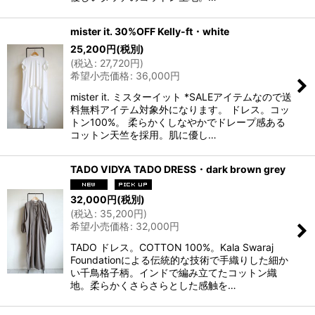
mister it. 30%OFF Kelly-ft・white
25,200
円
(税別)
(
税込
:
27,720
円
)
希望小売価格
:
36,000
円
mister it. ミスターイット *SALEアイテムなので送
料無料アイテム対象外になります。 ドレス。コッ
トン100%。 柔らかくしなやかでドレープ感ある
コットン天竺を採用。肌に優し…
TADO VIDYA TADO DRESS・dark brown grey
32,000
円
(税別)
(
税込
:
35,200
円
)
希望小売価格
:
32,000
円
TADO ドレス。COTTON 100%。Kala Swaraj
Foundationによる伝統的な技術で手織りした細か
い千鳥格子柄。インドで編み立てたコットン織
地。柔らかくさらさらとした感触を…