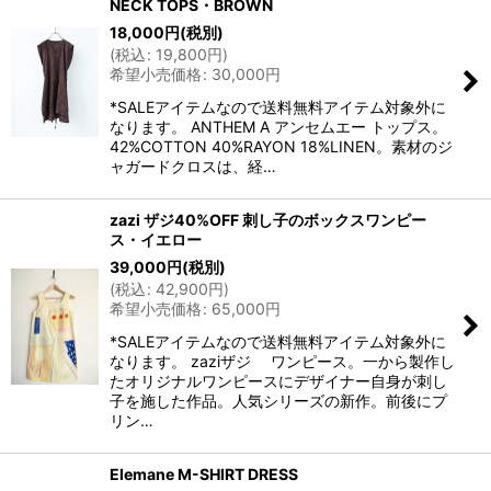
NECK TOPS・BROWN
18,000
円
(税別)
(
税込
:
19,800
円
)
希望小売価格
:
30,000
円
*SALEアイテムなので送料無料アイテム対象外に
なります。 ANTHEM A アンセムエー トップス。
42%COTTON 40%RAYON 18%LINEN。素材のジ
ャガードクロスは、経…
zazi ザジ40%OFF 刺し子のボックスワンピー
ス・イエロー
39,000
円
(税別)
(
税込
:
42,900
円
)
希望小売価格
:
65,000
円
*SALEアイテムなので送料無料アイテム対象外に
なります。 zaziザジ ワンピース。一から製作し
たオリジナルワンピースにデザイナー自身が刺し
子を施した作品。人気シリーズの新作。前後にプ
リン…
Elemane M-SHIRT DRESS