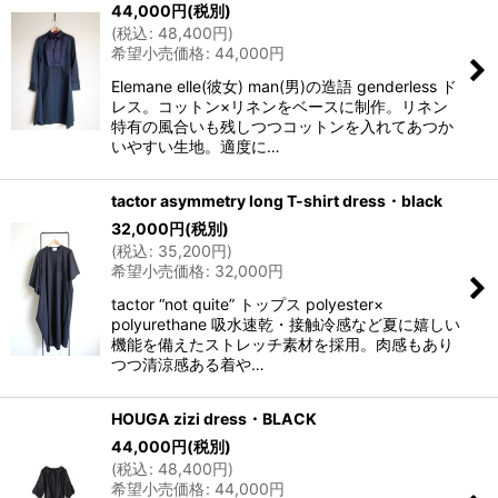
44,000
円
(税別)
(
税込
:
48,400
円
)
希望小売価格
:
44,000
円
Elemane elle(彼女) man(男)の造語 genderless ド
レス。コットン×リネンをベースに制作。リネン
特有の風合いも残しつつコットンを入れてあつか
いやすい生地。適度に…
tactor asymmetry long T-shirt dress・black
32,000
円
(税別)
(
税込
:
35,200
円
)
希望小売価格
:
32,000
円
tactor “not quite” トップス polyester×
polyurethane 吸水速乾・接触冷感など夏に嬉しい
機能を備えたストレッチ素材を採用。肉感もあり
つつ清涼感ある着や…
HOUGA zizi dress・BLACK
44,000
円
(税別)
(
税込
:
48,400
円
)
希望小売価格
:
44,000
円