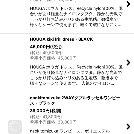
HOUGA ホウガ ドレス。Recycle nylon100%。風
合いがあり軽量なナイロンタフタ。静かな光沢で
しっかり打ち込みハリのある生地感、微撥水で
様々なシーンで使えます。軽くて皺になりにく…
HOUGA kiki frill dress・BLACK
45,000
円
(税別)
(
税込
:
49,500
円
)
希望小売価格
:
45,000
円
HOUGA ホウガ ドレス。Recycle nylon100%。風
合いがあり軽量なナイロンタフタ。静かな光沢で
しっかり打ち込みハリのある生地感、微撥水で
様々なシーンで使えます。 人気のナイロン…
naokitomizuka 2WAYダブルラッセルワンピー
ス・ブラック
38,000
円
(税別)
(
税込
:
41,800
円
)
希望小売価格
:
38,000
円
naokitomizuka ワンピース。ポリエステル