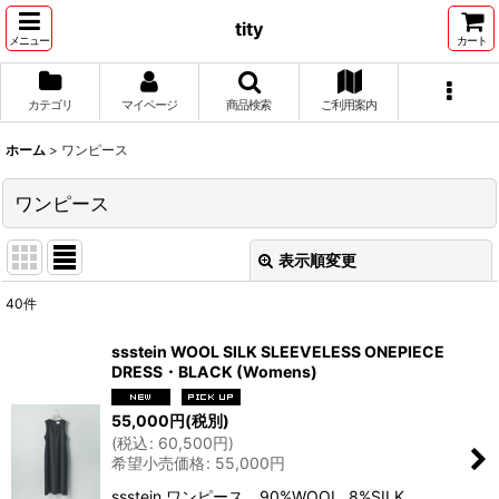
tity
メニュー
カート
カテゴリ
マイページ
商品検索
ご利用案内
ホーム
>
ワンピース
ワンピース
表示順変更
閉じる
40
件
表示数
:
ssstein WOOL SILK SLEEVELESS ONEPIECE
DRESS・BLACK (Womens)
並び順
:
55,000
円
(税別)
(
税込
:
60,500
円
)
絞り込む
希望小売価格
:
55,000
円
ssstein ワンピース 90%WOOL, 8%SILK,