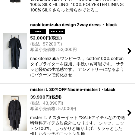
100% SILK FILLING: 100% POLYESTER LINING:
100% SILK さらっと滑らかでとろ…
naokitomizuka design 2way dress ・black
52,000
円
(税別)
(
税込
:
57,200
円
)
希望小売価格
:
52,000
円
naokitomizuka ワンピース 。cotton100% cotton
タイプライターを採用、手洗いも可能です。 サラ
ッと軽めの生地感です。 アシメトリーになるよう
にパターンで変化させ…
mister it. 30%OFF Nadine-misterit・black
39,900
円
(税別)
(
税込
:
43,890
円
)
希望小売価格
:
57,000
円
mister it. ミスターイット *SALEアイテムなので送
料無料アイテム対象外になります。 シャツ。コッ
トン100%。 しっかりと織り上げ、サラッとした
優しいタッチのコットン生地。…