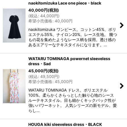
naokitomizuka Lace one piece・black
40,000
円
(税別)
(
税込
:
44,000
円
)
希望小売価格
:
40,000
円
naokitomizuka ワンピース。コットン45%、ポリ
エステル35%、ナイロン20%。レース生地。 幾つ
もの花を集めたようなレース柄を採用。透け感の
あるエアリーなテキスタイルになります。…
WATARU TOMINAGA powernet sleeveless
dress・Sad
45,000
円
(税別)
(
税込
:
49,500
円
)
希望小売価格
:
45,000
円
WATARU TOMINAGA ドレス。ポリエステル
100%。柔らかくさらっとした触り心地のシース
ルーテキスタイル。目も細かくキックバック性が
強いパワーネット。 人気シリーズの新モデル。愛
らし…
HOUGA kiki sleeveless dress・BLACK