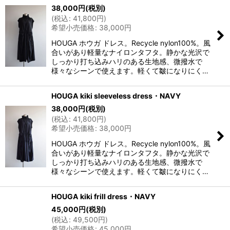
38,000
円
(税別)
(
税込
:
41,800
円
)
希望小売価格
:
38,000
円
HOUGA ホウガ ドレス。Recycle nylon100%。風
合いがあり軽量なナイロンタフタ。静かな光沢で
しっかり打ち込みハリのある生地感、微撥水で
様々なシーンで使えます。軽くて皺になりにく…
HOUGA kiki sleeveless dress・NAVY
38,000
円
(税別)
(
税込
:
41,800
円
)
希望小売価格
:
38,000
円
HOUGA ホウガ ドレス。Recycle nylon100%。風
合いがあり軽量なナイロンタフタ。静かな光沢で
しっかり打ち込みハリのある生地感、微撥水で
様々なシーンで使えます。軽くて皺になりにく…
HOUGA kiki frill dress・NAVY
45,000
円
(税別)
(
税込
:
49,500
円
)
希望小売価格
:
45,000
円