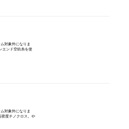
イテム対象外になりま
プンエンド空紡糸を使
イテム対象外になりま
高密度チノクロス。や