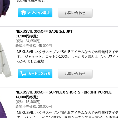
式の吊り編み機で…
NEXUSVII. 30%OFF SADE 1st. JKT
31,500円
(税別)
(
税込
:
34,650円
)
希望小売価格
:
45,000円
NEXUSVII. ネクサスセブン *SALEアイテムなので送料無料ア
す。 ジャケット。コットン100%。しっかりと織り上げたホワイ
っかりとした生地…
NEXUSVII. 30%OFF SUPPLEX SHORTS・BRIGHT PURPLE
14,000円
(税別)
(
税込
:
15,400円
)
希望小売価格
:
20,000円
NEXUSVII. ネクサスセブン *SALEアイテムなので送料無料ア
す。 パンツ。ナイロン100%。春夏シーズンで最も重宝した吸湿