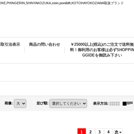
PHINGERIN,SHINYAKOZUKA,stein,peel&lift,KOTOHAYOKOZAWA取扱ブランド
商取引法表示
商品の問い合わせ
￥25000以上(税込)のご注文で送料無
料！御利用のお客様は必ずSHOPPI
GGIDEを御読み下さい
画像
:
並び順
:
表示方法
:
1
2
3
4
次
»