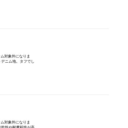
イテム対象外になりま
トデニム地。タフでし
イテム対象外になりま
速乾性や耐摩耗性が高