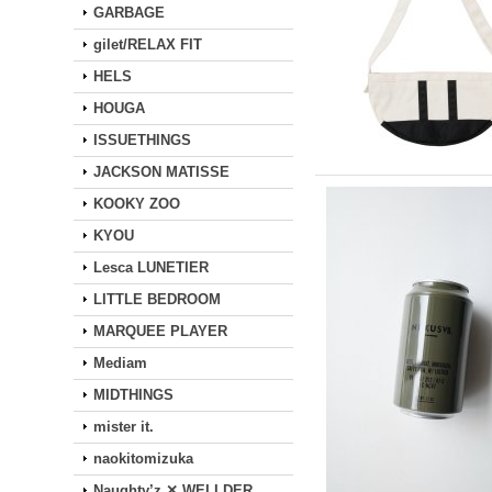
GARBAGE
gilet/RELAX FIT
HELS
HOUGA
ISSUETHINGS
JACKSON MATISSE
KOOKY ZOO
KYOU
Lesca LUNETIER
LITTLE BEDROOM
MARQUEE PLAYER
Mediam
MIDTHINGS
mister it.
naokitomizuka
Naughty’z ✕ WELLDER