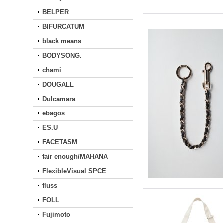
BELPER
BIFURCATUM
black means
BODYSONG.
chami
DOUGALL
Dulcamara
ebagos
ES.U
FACETASM
fair enough/MAHANA
FlexibleVisual SPCE
fluss
FOLL
Fujimoto