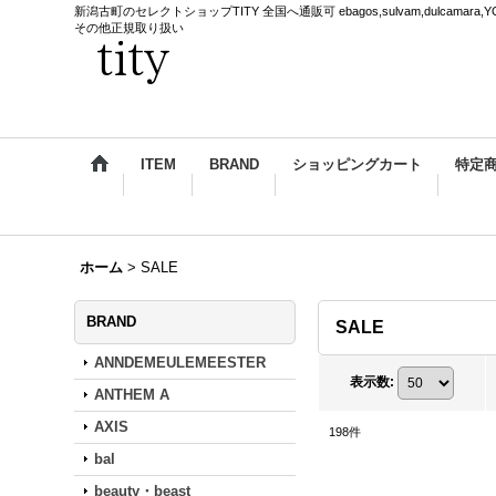
新潟古町のセレクトショップTITY 全国へ通販可 ebagos,sulvam,dulcamara,YOKE,
その他正規取り扱い
ITEM
BRAND
ショッピングカート
特定
ホーム
>
SALE
BRAND
SALE
ANNDEMEULEMEESTER
表示数
:
ANTHEM A
AXIS
198
件
bal
beauty・beast