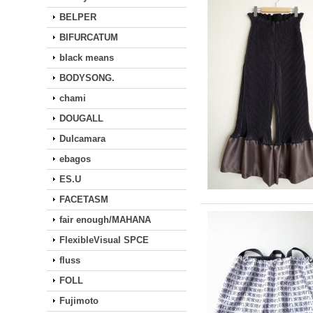
BELPER
BIFURCATUM
black means
BODYSONG.
chami
DOUGALL
Dulcamara
ebagos
ES.U
FACETASM
fair enough/MAHANA
FlexibleVisual SPCE
fluss
FOLL
Fujimoto