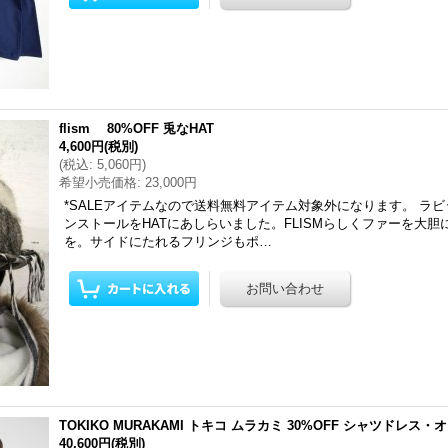
flism 80%OFF 兎なHAT
4,600円
(税別)
(
税込
:
5,060円
)
希望小売価格
:
23,000円
*SALEアイテムなので送料無料アイテム対象外になります。 ラ
ンストールをHATにあしらいました。FLISMらしくファーを大
を。サイドにたれるフリンジもポ…
TOKIKO MURAKAMI トキコ ムラカミ 30%OFF シャツドレス
40,600円
(税別)