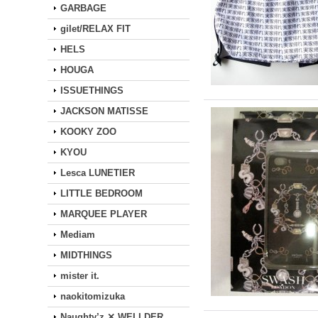
GARBAGE
gilet/RELAX FIT
HELS
HOUGA
ISSUETHINGS
JACKSON MATISSE
KOOKY ZOO
KYOU
Lesca LUNETIER
LITTLE BEDROOM
MARQUEE PLAYER
Mediam
MIDTHINGS
mister it.
naokitomizuka
Naughty’z ✕ WELLDER