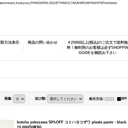
ns,kookyzoo,PHINGERIN,ISSUETHINGS,TAKAHIROMIYASHITATheSoloist.
商取引法表示
商品の問い合わせ
￥25000以上(税込)のご注文で送料無
料！御利用のお客様は必ずSHOPPI
GGIDEを御読み下さい
画像
:
並び順
:
表示方法
:
kotoha yokozawa 50%OFF コトハヨコザワ pleats pants・black
19,000円
(税別)