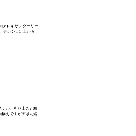
hangアレキサンダーリー
。テンション上がる
ン×ポリエステル。和歌山の丸編
面構えですが実は丸編