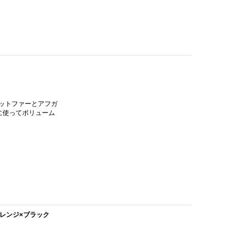
ビットファーとアフガ
胆に使ってボリューム
・オレンジ×ブラック