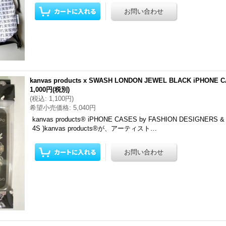
kanvas products x SWASH LONDON JEWEL BLACK iPHONE 
1,000円
(税別)
(
税込
:
1,100円
)
希望小売価格
:
5,040円
kanvas products® iPHONE CASES by FASHION DESIGNERS & 
4S )kanvas products®が、アーティスト…