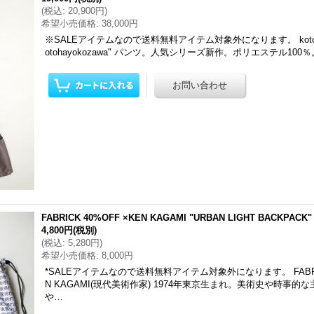
(
税込
:
20,900円
)
希望小売価格
:
38,000円
※SALEアイテムなので送料無料アイテム対象外になります。 kotohayok
otohayokozawa" パンツ。人気シリーズ新作。ポリエステル100％
FABRICK 40%OFF ×KEN KAGAMI "URBAN LIGHT BACKPACK"
4,800円
(税別)
(
税込
:
5,280円
)
希望小売価格
:
8,000円
*SALEアイテムなので送料無料アイテム対象外になります。 FABRI
N KAGAMI(現代美術作家) 1974年東京生まれ。美術史や時事
や…