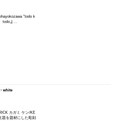
ozawa "todo k
。todoよ…
・white
CK カガミ ケン/KE
的な主題を題材にした彫刻