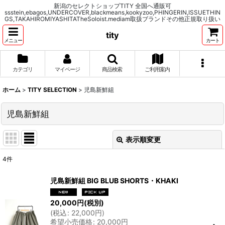
新潟のセレクトショップTITY 全国へ通販可
ssstein,ebagos,UNDERCOVER,blackmeans,kookyzoo,PHINGERIN,ISSUETHIN
GS,TAKAHIROMIYASHITATheSoloist.mediam取扱ブランドその他正規取り扱い
tity
メニュー
カート
カテゴリ
マイページ
商品検索
ご利用案内
ホーム
>
TITY SELECTION
>
児島新鮮組
児島新鮮組
表示順変更
閉じる
4
件
表示数
:
児島新鮮組 BIG BLUB SHORTS・KHAKI
並び順
:
20,000
円
(税別)
(
税込
:
22,000
円
)
希望小売価格
:
20,000
円
絞り込む