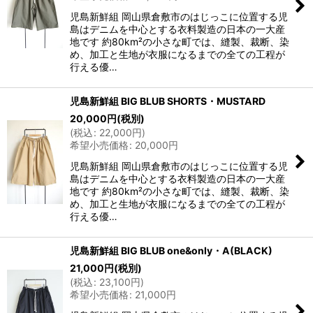
児島新鮮組 岡山県倉敷市のはじっこに位置する児
島はデニムを中心とする衣料製造の日本の一大産
地です 約80km²の小さな町では、縫製、裁断、染
め、加工と生地が衣服になるまでの全ての工程が
行える優…
児島新鮮組 BIG BLUB SHORTS・MUSTARD
20,000
円
(税別)
(
税込
:
22,000
円
)
希望小売価格
:
20,000
円
児島新鮮組 岡山県倉敷市のはじっこに位置する児
島はデニムを中心とする衣料製造の日本の一大産
地です 約80km²の小さな町では、縫製、裁断、染
め、加工と生地が衣服になるまでの全ての工程が
行える優…
児島新鮮組 BIG BLUB one&only・A(BLACK)
21,000
円
(税別)
(
税込
:
23,100
円
)
希望小売価格
:
21,000
円