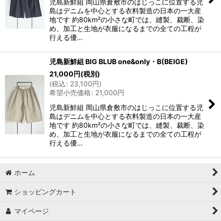
児島新鮮組 岡山県倉敷市のはじっこに位置する児
島はデニムを中心とする衣料製造の日本の一大産
地です 約80km²の小さな町では、縫製、裁断、染
め、加工と生地が衣服になるまでの全ての工程が
行える優…
児島新鮮組 BIG BLUB one&only・B(BEIGE)
21,000
円
(税別)
(
税込
:
23,100
円
)
希望小売価格
:
21,000
円
児島新鮮組 岡山県倉敷市のはじっこに位置する児
島はデニムを中心とする衣料製造の日本の一大産
地です 約80km²の小さな町では、縫製、裁断、染
め、加工と生地が衣服になるまでの全ての工程が
行える優…
ホーム
ショッピングカート
マイページ