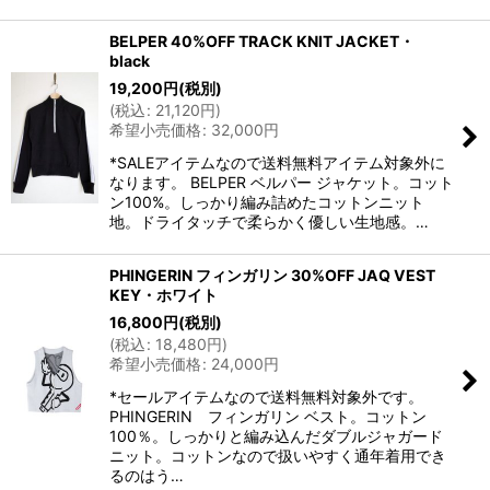
BELPER 40%OFF TRACK KNIT JACKET・
black
19,200
円
(税別)
(
税込
:
21,120
円
)
希望小売価格
:
32,000
円
*SALEアイテムなので送料無料アイテム対象外に
なります。 BELPER ベルパー ジャケット。コット
ン100%。しっかり編み詰めたコットンニット
地。ドライタッチで柔らかく優しい生地感。…
PHINGERIN フィンガリン 30%OFF JAQ VEST
KEY・ホワイト
16,800
円
(税別)
(
税込
:
18,480
円
)
希望小売価格
:
24,000
円
*セールアイテムなので送料無料対象外です。
PHINGERIN フィンガリン ベスト。コットン
100％。しっかりと編み込んだダブルジャガード
ニット。コットンなので扱いやすく通年着用でき
るのはう…