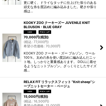
更に硬く、ドライなタッチに仕上げた張りのある
頑丈な糸を度詰めに編み込みました。硬さや張り
感は…
KOOKY ZOO クーキーズー JUVENILE KNIT
BLOUSON・BLUE GRAY
70,000
円
(税別)
(
税込
:
77,000
円
)
希望小売価格
:
70,000
円
KOOKY ZOO クーキー・ズー ブルゾン。ウール
100％。太めの糸を使い度詰めに編み込んだニッ
ト地。しっかりと重量感あります。 DOLLに着せ
るようなニットブルゾン。ざっくりとしたサイズ
感…
RELAX FIT リラックスフィット ”Knit sheep”シ
ープニットセーター・ベージュ
15,000
円
(税別)
(
税込
:
16,500
円
)
希望小売価格
:
15,000
円