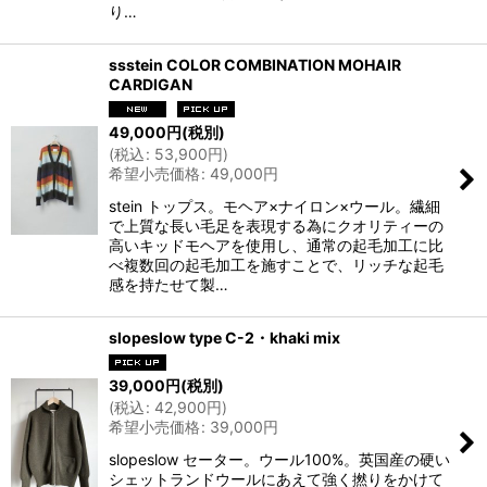
り…
ssstein COLOR COMBINATION MOHAIR
CARDIGAN
49,000
円
(税別)
(
税込
:
53,900
円
)
希望小売価格
:
49,000
円
stein トップス。モヘア×ナイロン×ウール。繊細
で上質な長い毛足を表現する為にクオリティーの
高いキッドモヘアを使用し、通常の起毛加工に比
べ複数回の起毛加工を施すことで、リッチな起毛
感を持たせて製…
slopeslow type C-2・khaki mix
39,000
円
(税別)
(
税込
:
42,900
円
)
希望小売価格
:
39,000
円
slopeslow セーター。ウール100%。英国産の硬い
シェットランドウールにあえて強く撚りをかけて