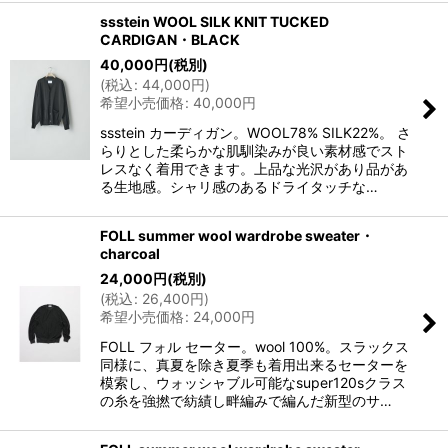
ssstein WOOL SILK KNIT TUCKED
CARDIGAN・BLACK
40,000
円
(税別)
(
税込
:
44,000
円
)
希望小売価格
:
40,000
円
ssstein カーディガン。WOOL78% SILK22%。 さ
らりとした柔らかな肌馴染みが良い素材感でスト
レスなく着用できます。上品な光沢があり品があ
る生地感。シャリ感のあるドライタッチな…
FOLL summer wool wardrobe sweater・
charcoal
24,000
円
(税別)
(
税込
:
26,400
円
)
希望小売価格
:
24,000
円
FOLL フォル セーター。wool 100%。スラックス
同様に、真夏を除き夏季も着用出来るセーターを
模索し、ウォッシャブル可能なsuper120sクラス
の糸を強撚で紡績し畔編みで編んだ新型のサ…