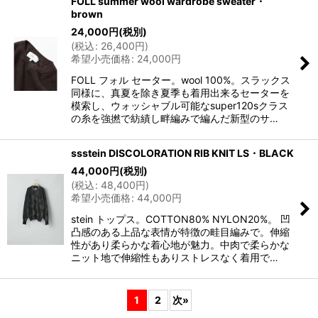
FOLL summer wool wardrobe sweater・
brown
24,000
円
(税別)
(
税込
:
26,400
円
)
希望小売価格
:
24,000
円
FOLL フォル セーター。wool 100%。スラックス
同様に、真夏を除き夏季も着用出来るセーターを
模索し、ウォッシャブル可能なsuper120sクラス
の糸を強撚で紡績し畔編みで編んだ新型のサ…
ssstein DISCOLORATION RIB KNIT LS・BLACK
44,000
円
(税別)
(
税込
:
48,400
円
)
希望小売価格
:
44,000
円
stein トップス。COTTON80% NYLON20%。 凹
凸感のある上品な表情が特徴の畦目編みで。伸縮
性があり柔らかな着心地が魅力。中肉で柔らかな
ニット地で伸縮性もありストレスなく着用で…
1
2
次
»