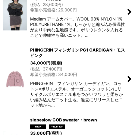
(
税込
:
28,600
円
)
希望小売価格
:
26,000
円
Mediam アームカバー。WOOL 98% NYLON 1%
POLYURETHANE 1%。しっかりと編み込み保温性
があり中肉な生地感です。ポリウレタンを入れる
ことで伸縮性も高いニット。…
PHINGERIN フィンガリン PG1 CARDIGAN・モス
ピンク
34,000
円
(税別)
(
税込
:
37,400
円
)
希望小売価格
:
34,000
円
PHINGERIN フィンガリン カーディガン。コッ
トン×ポリエステル。オーガニックコットンにリ
サイクルポリエステル糸をつかいフワッと柔らか
い編み込んだニット生地。過去にリリースしたニ
ット地から…
slopeslow GOB sweater・brown
33,000
円
(税別)