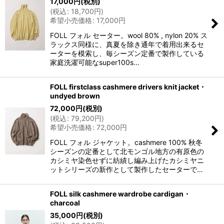
17,000
円
(税別)
(
税込
:
18,700
円
)
希望小売価格
:
17,000
円
FOLL フォル セーター。wool 80% , nylon 20% ス
ラックス同様に、真夏を除き通年で着用出来るセ
ーターを模索し、毎シーズン定番で製作している
家庭洗濯可能なsuper100s…
FOLL firstclass cashmere drivers knit jacket・
undyed brown
72,000
円
(税別)
(
税込
:
79,200
円
)
希望小売価格
:
72,000
円
FOLL フォル ジャケット。cashmere 100% 秋冬
シーズンの定番として北モンゴル地方の有原色の
カシミヤ染色せずに紡績し編み上げたカシミヤニ
ットシリーズの新作として製作したセーターで…
FOLL silk cashmere wardrobe cardigan・
charcoal
35,000
円
(税別)