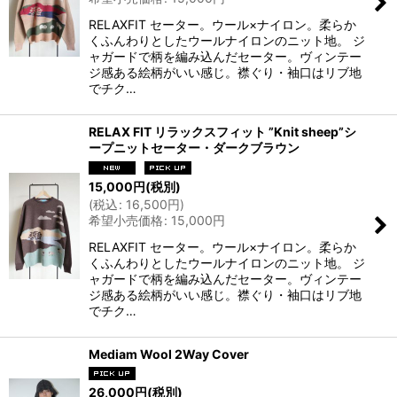
RELAXFIT セーター。ウール×ナイロン。柔らか
くふんわりとしたウールナイロンのニット地。 ジ
ャガードで柄を編み込んだセーター。ヴィンテー
ジ感ある絵柄がいい感じ。襟ぐり・袖口はリブ地
でチク…
RELAX FIT リラックスフィット ”Knit sheep”シ
ープニットセーター・ダークブラウン
15,000
円
(税別)
(
税込
:
16,500
円
)
希望小売価格
:
15,000
円
RELAXFIT セーター。ウール×ナイロン。柔らか
くふんわりとしたウールナイロンのニット地。 ジ
ャガードで柄を編み込んだセーター。ヴィンテー
ジ感ある絵柄がいい感じ。襟ぐり・袖口はリブ地
でチク…
Mediam Wool 2Way Cover
26,000
円
(税別)