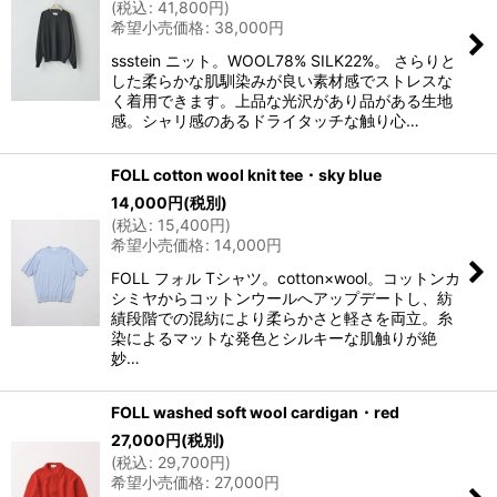
(
税込
:
41,800
円
)
希望小売価格
:
38,000
円
ssstein ニット。WOOL78% SILK22%。 さらりと
した柔らかな肌馴染みが良い素材感でストレスな
く着用できます。上品な光沢があり品がある生地
感。シャリ感のあるドライタッチな触り心…
FOLL cotton wool knit tee・sky blue
14,000
円
(税別)
(
税込
:
15,400
円
)
希望小売価格
:
14,000
円
FOLL フォル Tシャツ。cotton×wool。コットンカ
シミヤからコットンウールへアップデートし、紡
績段階での混紡により柔らかさと軽さを両立。糸
染によるマットな発色とシルキーな肌触りが絶
妙…
FOLL washed soft wool cardigan・red
27,000
円
(税別)
(
税込
:
29,700
円
)
希望小売価格
:
27,000
円