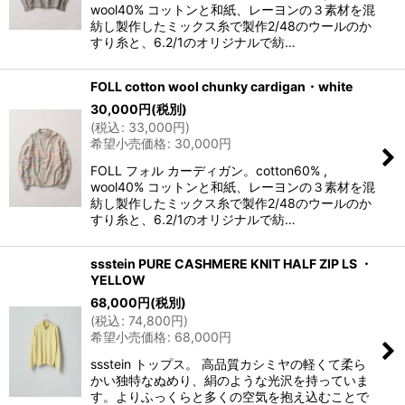
wool40% コットンと和紙、レーヨンの３素材を混
紡し製作したミックス糸で製作2/48のウールのか
すり糸と、6.2/1のオリジナルで紡…
FOLL cotton wool chunky cardigan・white
30,000
円
(税別)
(
税込
:
33,000
円
)
希望小売価格
:
30,000
円
FOLL フォル カーディガン。cotton60% ,
wool40% コットンと和紙、レーヨンの３素材を混
紡し製作したミックス糸で製作2/48のウールのか
すり糸と、6.2/1のオリジナルで紡…
ssstein PURE CASHMERE KNIT HALF ZIP LS ・
YELLOW
68,000
円
(税別)
(
税込
:
74,800
円
)
希望小売価格
:
68,000
円
ssstein トップス。 高品質カシミヤの軽くて柔ら
かい独特なぬめり、絹のような光沢を持っていま
す。よりふっくらと多くの空気を抱え込むことで