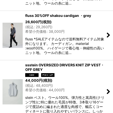
ニット地。 ウールの糸に追…
fluss 30%OFF shakou cardigan ・grey
26,600
円
(税別)
(
税込
:
29,260
円
)
希望小売価格
:
38,000
円
fluss *SALEアイテムなので送料無料アイテム対象
外になります。 カーディガン。material
:wool100%。 ハイゲージで着心地・伸縮性の高い
ニット地。 ウールの糸に追…
ssstein OVERSIZED DRIVERS KNIT ZIP VEST・
OFF GREY
44,000
円
(税別)
(
税込
:
48,400
円
)
希望小売価格
:
44,000
円
stein ベスト。ウール100%。弾力性と嵩高性(クリ
ンプ性)に特に優れた毛質が特徴。3本取り16ゲー
ジで度詰めに編まれた適度な肉感で、幅広くコー
ディネートに取り入れやすいバランスに。しっか