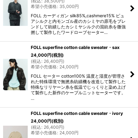
(
税込
:
38,500
円
)
希望小売価格
:
35,000
円
FOLL カーディガン silk85%,cashmere15% ピュ
アシルクと内モンゴル産のカシミヤの原毛をブレ
ンドして紡績したカシミヤシルクの混紡糸を微強
撚して製作したワードローブセーター…
FOLL superfine cotton cable sweater・sax
24,000
円
(税別)
(
税込
:
26,400
円
)
希望小売価格
:
24,000
円
FOLL セーター cotton100% 温度と湿度が管理さ
れた特殊環境で無撚糸紡績機を改造して製作した
特殊なリリヤーン糸を低温でじっくりと染め上げ
て製作した新作のケーブルニットセーターです。
…
FOLL superfine cotton cable sweater・ivory
24,000
円
(税別)
(
税込
:
26,400
円
)
希望小売価格
:
24,000
円