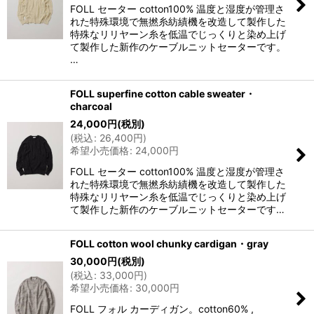
FOLL セーター cotton100% 温度と湿度が管理さ
れた特殊環境で無撚糸紡績機を改造して製作した
特殊なリリヤーン糸を低温でじっくりと染め上げ
て製作した新作のケーブルニットセーターです。
…
FOLL superfine cotton cable sweater・
charcoal
24,000
円
(税別)
(
税込
:
26,400
円
)
希望小売価格
:
24,000
円
FOLL セーター cotton100% 温度と湿度が管理さ
れた特殊環境で無撚糸紡績機を改造して製作した
特殊なリリヤーン糸を低温でじっくりと染め上げ
て製作した新作のケーブルニットセーターです…
FOLL cotton wool chunky cardigan・gray
30,000
円
(税別)
(
税込
:
33,000
円
)
希望小売価格
:
30,000
円
FOLL フォル カーディガン。cotton60% ,