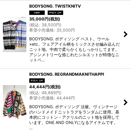
BODYSONG. TWISTKNITV
35,000
円
(税別)
(
税込
:
38,500
円
)
希望小売価格
:
35,000
円
BODYSONG. ボディソング ベスト。ウール
×etc。フェアアイル柄をミックスさせ編み込んだ
ニット地。中肉で柔らかくもしっかりしてます。
アシンメトリーな捻じれたシルエットが特徴なニ
ットベ…
BODYSONG. REGRANDMAKNITHAPPI
44,444
円
(税別)
(
税込
:
48,889
円
)
希望小売価格
:
44,444
円
BODYSONG. ボディソング 法被。ヴィンテージ
のハンドメイドニットラグをランダムに使用。基
本的にコットン・アクリルのニット地を採用して
います。ONE AND ONLYになるアイテムです。
…