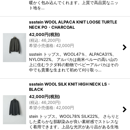
暖かく包み込んでくれます。上質で高品質なニッ
ト地を…
ssstein WOOL ALPACA KNIT LOOSE TURTLE
NECK PO・CHARCOAL
42,000
円
(税別)
(
税込
:
46,200
円
)
希望小売価格
:
42,000
円
ssstein トップス。WOOL47％、ALPACA31%、
NYLON22%。 アルパカは南米ペルーの高い山の
上に住むラクダ科の動物でベビーアルパカはその
中でも貴重な生まれて初めて刈り取っ…
ssstein WOOL SILK KNIT HIGH NECK LS・
BLACK
42,000
円
(税別)
(
税込
:
46,200
円
)
希望小売価格
:
42,000
円
stein トップス。WOOL78% SILK22%。 さらりと
した柔らかな肌馴染みが良い素材感でストレスな
く着用できます。上品な光沢があり品がある生地