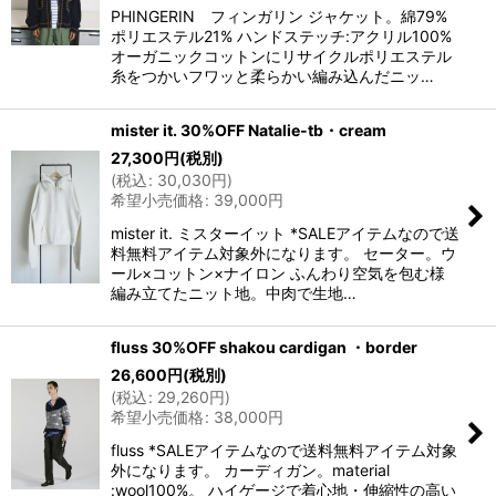
PHINGERIN フィンガリン ジャケット。綿79%
ポリエステル21% ハンドステッチ:アクリル100%
オーガニックコットンにリサイクルポリエステル
糸をつかいフワッと柔らかい編み込んだニッ…
mister it. 30%OFF Natalie-tb・cream
27,300
円
(税別)
(
税込
:
30,030
円
)
希望小売価格
:
39,000
円
mister it. ミスターイット *SALEアイテムなので送
料無料アイテム対象外になります。 セーター。ウ
ール×コットン×ナイロン ふんわり空気を包む様
編み立てたニット地。中肉で生地…
fluss 30%OFF shakou cardigan ・border
26,600
円
(税別)
(
税込
:
29,260
円
)
希望小売価格
:
38,000
円
fluss *SALEアイテムなので送料無料アイテム対象
外になります。 カーディガン。material
:wool100%。 ハイゲージで着心地・伸縮性の高い