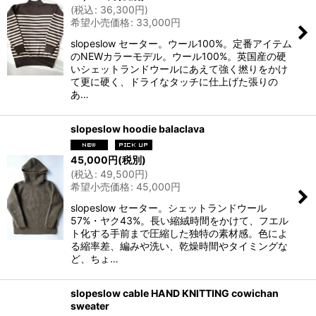
(
税込
:
36,300
円
)
希望小売価格
:
33,000
円
slopeslow セーター。ウール100%。定番アイテム
のNEWカラーモデル。ウール100%。英国産の硬
いシェットランドウールにあえて強く撚りをかけ
て更に硬く、ドライなタッチに仕上げた張りの
あ…
slopeslow hoodie balaclava
45,000
円
(税別)
(
税込
:
49,500
円
)
希望小売価格
:
45,000
円
slopeslow セーター。シェットランドウール
57%・ヤク43%。長い縮絨時間をかけて、フエル
ト化する手前まで圧縮した独特の素材感。色によ
る縮率差、編みや洗い、乾燥時間やタイミングな
ど、ちょ…
slopeslow cable HAND KNITTING cowichan
sweater