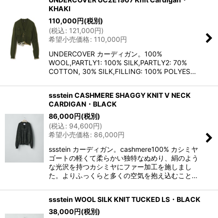
KHAKI
110,000
円
(税別)
(
税込
:
121,000
円
)
希望小売価格
:
110,000
円
UNDERCOVER カーディガン。100%
WOOL,PARTLY1: 100% SILK,PARTLY2: 70%
COTTON, 30% SILK,FILLING: 100% POLYES…
ssstein CASHMERE SHAGGY KNIT V NECK
CARDIGAN・BLACK
86,000
円
(税別)
(
税込
:
94,600
円
)
希望小売価格
:
86,000
円
ssstein カーディガン。cashmere100% カシミヤ
ゴートの軽くて柔らかい独特なぬめり、絹のよう
な光沢を持つカシミヤにファー加工を施しまし
た。よりふっくらと多くの空気を抱え込むこと…
ssstein WOOL SILK KNIT TUCKED LS・BLACK
38,000
円
(税別)