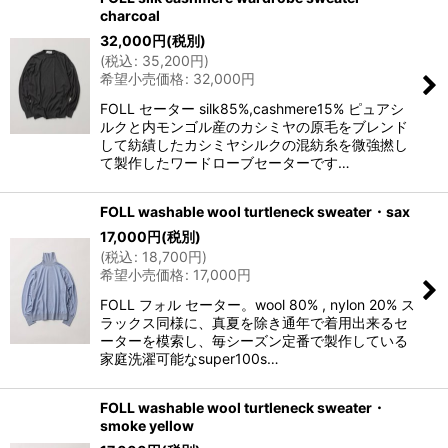
charcoal
32,000
円
(税別)
(
税込
:
35,200
円
)
希望小売価格
:
32,000
円
FOLL セーター silk85%,cashmere15% ピュアシ
ルクと内モンゴル産のカシミヤの原毛をブレンド
して紡績したカシミヤシルクの混紡糸を微強撚し
て製作したワードローブセーターです…
FOLL washable wool turtleneck sweater・sax
17,000
円
(税別)
(
税込
:
18,700
円
)
希望小売価格
:
17,000
円
FOLL フォル セーター。wool 80% , nylon 20% ス
ラックス同様に、真夏を除き通年で着用出来るセ
ーターを模索し、毎シーズン定番で製作している
家庭洗濯可能なsuper100s…
FOLL washable wool turtleneck sweater・
smoke yellow