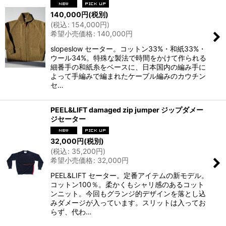
140,000
円
(税別)
(
税込
:
154,000
円
)
希望小売価格
:
140,000
円
slopeslow セーター。コットン33%・和紙33%・
ウール34%。特殊な製法で時間をかけて作られる
細番手の和紙糸をベースに、日本国内の編み手に
よって手編みで編まれたケーブル編みのカウチン
セ…
PEEL&LIFT damaged zip jumper ジップダメー
ジセーター
32,000
円
(税別)
(
税込
:
35,200
円
)
希望小売価格
:
32,000
円
PEEL&LIFT セーター。定番アイテムの新モデル。
コットン100％。柔かくもシャリ感のあるコット
ンニット。今回もグランジ的デザインを落とし込
みダメージが入っています。スリットは入ってお
らず、代わ…