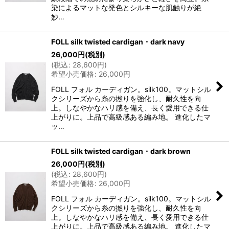
染によるマットな発色とシルキーな肌触りが絶
妙…
FOLL silk twisted cardigan・dark navy
26,000
円
(税別)
(
税込
:
28,600
円
)
希望小売価格
:
26,000
円
FOLL フォル カーディガン。silk100。マットシル
クシリーズから糸の撚りを強化し、耐久性を向
上。しなやかなハリ感を備え、長く愛用できる仕
上がりに。上品で高級感ある編み地。 進化したマ
ッ…
FOLL silk twisted cardigan・dark brown
26,000
円
(税別)
(
税込
:
28,600
円
)
希望小売価格
:
26,000
円
FOLL フォル カーディガン。silk100。マットシル
クシリーズから糸の撚りを強化し、耐久性を向
上。しなやかなハリ感を備え、長く愛用できる仕
上がりに。上品で高級感ある編み地。 進化したマ