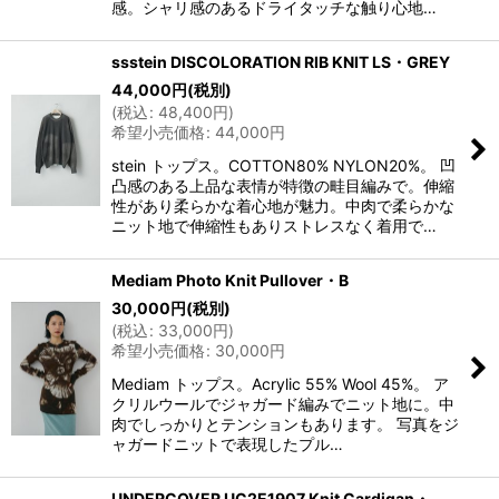
感。シャリ感のあるドライタッチな触り心地…
ssstein DISCOLORATION RIB KNIT LS・GREY
44,000
円
(税別)
(
税込
:
48,400
円
)
希望小売価格
:
44,000
円
stein トップス。COTTON80% NYLON20%。 凹
凸感のある上品な表情が特徴の畦目編みで。伸縮
性があり柔らかな着心地が魅力。中肉で柔らかな
ニット地で伸縮性もありストレスなく着用で…
Mediam Photo Knit Pullover・B
30,000
円
(税別)
(
税込
:
33,000
円
)
希望小売価格
:
30,000
円
Mediam トップス。Acrylic 55% Wool 45%。 ア
クリルウールでジャガード編みでニット地に。中
肉でしっかりとテンションもあります。 写真をジ
ャガードニットで表現したプル…
UNDERCOVER UC2E1907 Knit Cardigan・