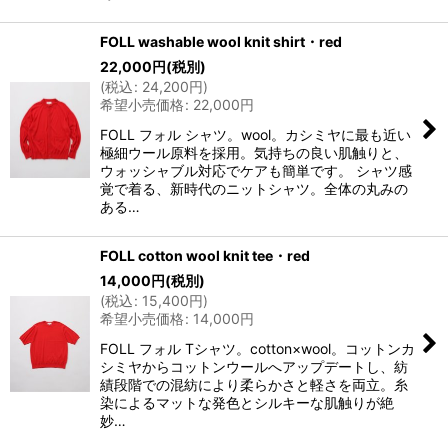
FOLL washable wool knit shirt・red
22,000
円
(税別)
(
税込
:
24,200
円
)
希望小売価格
:
22,000
円
FOLL フォル シャツ。wool。カシミヤに最も近い
極細ウール原料を採用。気持ちの良い肌触りと、
ウォッシャブル対応でケアも簡単です。 シャツ感
覚で着る、新時代のニットシャツ。全体の丸みの
ある…
FOLL cotton wool knit tee・red
14,000
円
(税別)
(
税込
:
15,400
円
)
希望小売価格
:
14,000
円
FOLL フォル Tシャツ。cotton×wool。コットンカ
シミヤからコットンウールへアップデートし、紡
績段階での混紡により柔らかさと軽さを両立。糸
染によるマットな発色とシルキーな肌触りが絶
妙…