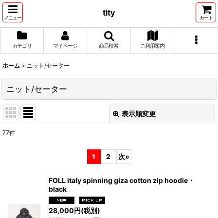
tity
メニュー
カート
カテゴリ
マイページ
商品検索
ご利用案内
ホーム
>
ニット/セーター
ニット/セーター
表示順変更
閉じる
77
件
表示数
:
1
2
次
»
並び順
:
FOLL italy spinning giza cotton zip hoodie・
black
絞り込む
28,000
円
(税別)