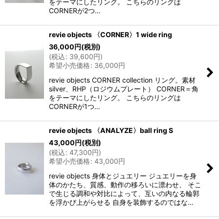
をテーマにしたリング。 こちらのリングは
CORNERが2つ…
revie objects 〈CORNER〉1 wide ring
36,000
円
(税別)
(
税込
:
39,600
円
)
希望小売価格
:
36,000
円
revie objects CORNER collection リング。素材
silver、RHP（ロジウムプレート） CORNER＝角
をテーマにしたリング。 こちらのリングは
CORNERが1つ…
revie objects 〈ANALYZE〉ball ring S
43,000
円
(税別)
(
税込
:
47,300
円
)
希望小売価格
:
43,000
円
revie objects 身体とジュエリー ジュエリーを身
体のかたち、質感、動作の移ろいに漂わせ、 そこ
で生じる調和や対比によって、互いの内なる輪郭
を浮かび上がらせる 自身を装飾するのではな…