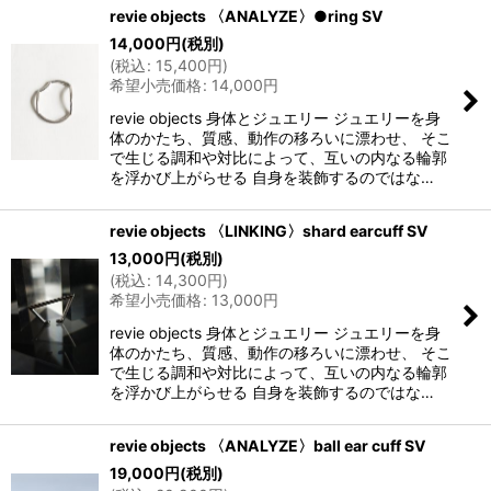
revie objects 〈ANALYZE〉●ring SV
14,000
円
(税別)
(
税込
:
15,400
円
)
希望小売価格
:
14,000
円
revie objects 身体とジュエリー ジュエリーを身
体のかたち、質感、動作の移ろいに漂わせ、 そこ
で生じる調和や対比によって、互いの内なる輪郭
を浮かび上がらせる 自身を装飾するのではな…
revie objects 〈LINKING〉shard earcuff SV
13,000
円
(税別)
(
税込
:
14,300
円
)
希望小売価格
:
13,000
円
revie objects 身体とジュエリー ジュエリーを身
体のかたち、質感、動作の移ろいに漂わせ、 そこ
で生じる調和や対比によって、互いの内なる輪郭
を浮かび上がらせる 自身を装飾するのではな…
revie objects 〈ANALYZE〉ball ear cuff SV
19,000
円
(税別)