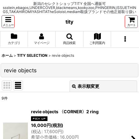
新潟のセレクトショップTITY 全国へ通販可
ssstein,ebagos,UNDERCOVER,blackmeans,kookyzoo,PHINGERIN,ISSUETHIN
GS,TAKAHIROMIYASHITATheSoloist.mediam取扱ブランドその他正規取り扱い
tity
メニュー
カート
カテゴリ
マイページ
商品検索
ご利用案内
ホーム
>
TITY SELECTION
>
revie objects
revie objects
表示順変更
閉じる
9
件
表示数
:
revie objects 〈CORNER〉2 ring
並び順
:
16,000
円
(税別)
(
税込
:
17,600
円
)
希望小売価格
:
16,000
円
絞り込む