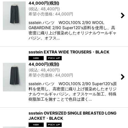
44,000
円
(税別)
(
税込
:
48,400
円
)
希望小売価格
:
44,000
円
ssstein パンツ WOOL100% 2/90 WOOL
GABARDINE 2/90 Super120ʼs原料を使用し、高
密度に織り上げ後染めしたオリジナルウールギャ
バジン。オフス…
ssstein EXTRA WIDE TROUSERS・BLACK
44,000
円
(税別)
(
税込
:
48,400
円
)
希望小売価格
:
44,000
円
ssstein パンツ WOOL100% 2/90 Super120ʼs原
料を使用し、高密度に織り上げ後染めしたオリジ
ナルウールギャバジン。オフスケール加工、特殊
樹脂加工を施すことで色目は濃く…
ssstein OVERSIZED SINGLE BREASTED LONG
JACKET・BLACK