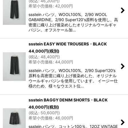
(
税込
:
46,200
円
)
希望小売価格
:
42,000
円
ssstein パンツ。WOOL100%。2/90 WOOL
GABARDINE。2/90 Super120ʼs原料を使用し、高
密度に織り上げ後染めしたオリジナルウールギャ
バジン。オフスケール加…
ssstein EASY WIDE TROUSERS・BLACK
44,000
円
(税別)
(
税込
:
48,400
円
)
希望小売価格
:
44,000
円
ssstein パンツ。WOOL100%。2/90 Super120’s
原料を高密度に織り上げ後染めした、オリジナル
ウールギャバジンを使用しています。 イージー仕
様のため、様々なウエスト位…
ssstein BAGGY DENIM SHORTS・BLACK
46,000
円
(税別)
(
税込
:
50,600
円
)
希望小売価格
:
46,000
円
ssstein パンツ。コットン100％。12OZ VINTAGE