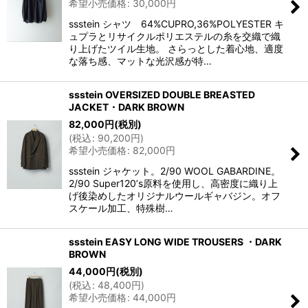
希望小売価格
:
30,000
円
ssstein シャツ 64%CUPRO,36%POLYESTER キ
ュプラとリサイクルポリエステルの糸を交織で織
り上げたツイル生地。 さらっとした着心地、適度
な落ち感、マットな光沢感が特…
ssstein OVERSIZED DOUBLE BREASTED
JACKET・DARK BROWN
82,000
円
(税別)
(
税込
:
90,200
円
)
希望小売価格
:
82,000
円
ssstein ジャケット。2/90 WOOL GABARDINE。
2/90 Super120ʼs原料を使用し、高密度に織り上
げ後染めしたオリジナルウールギャバジン。オフ
スケール加工、特殊樹…
ssstein EASY LONG WIDE TROUSERS ・DARK
BROWN
44,000
円
(税別)
(
税込
:
48,400
円
)
希望小売価格
:
44,000
円