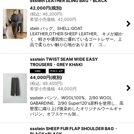
ssstein LEATHER SLING BAG・BLACK
42,000
円
(税別)
(
税込
:
46,200
円
)
希望小売価格
:
42,000
円
stein バッグ。SHELL:GOAT
LEATHER,OTHER:SHEEP LEATHER。 キメが細か
く、軽さや通気性に優れているゴートレザー。上
品で柔らかい触り心地があります。 ゴ…
ssstein TWIST SEAM WIDE EASY
TROUSERS・GREY KHAKI
44,000
円
(税別)
(
税込
:
48,400
円
)
希望小売価格
:
44,000
円
ssstein パンツ。WOOL100%。2/90 WOOL
GABARDINE。2/90 Super120ʼs原料を使用し、高
密度に織り上げ後染めしたオリジナルウールギャ
バジン。オフスケール加…
ssstein SHEEP FUR FLAP SHOULDER BAG・
BLACK×BLACK