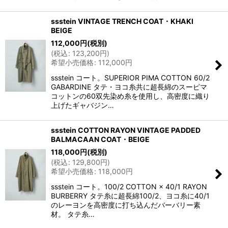
ssstein VINTAGE TRENCH COAT・KHAKI
BEIGE
112,000
円
(税別)
(
税込
:
123,200
円
)
希望小売価格
:
112,000
円
ssstein コート。SUPERIOR PIMA COTTON 60/2
GABARDINE タテ・ヨコ糸共に超長綿のスーピマ
コットンの60双先染め糸を使用し、高密度に織り
上げたギャバジン…
ssstein COTTON RAYON VINTAGE PADDED
BALMACAAN COAT・BEIGE
118,000
円
(税別)
(
税込
:
129,800
円
)
希望小売価格
:
118,000
円
ssstein コート。100/2 COTTON × 40/1 RAYON
BURBERRY タテ糸に超長綿100/2、ヨコ糸に40/1
のレーヨンを高密度に打ち込んだバーバリー素
材。 タテ糸…