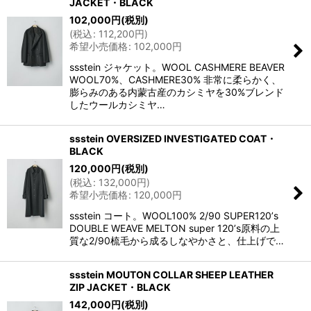
JACKET・BLACK
102,000
円
(税別)
(
税込
:
112,200
円
)
希望小売価格
:
102,000
円
ssstein ジャケット。WOOL CASHMERE BEAVER
WOOL70%、CASHMERE30% 非常に柔らかく、
膨らみのある内蒙古産のカシミヤを30%ブレンド
したウールカシミヤ…
ssstein OVERSIZED INVESTIGATED COAT・
BLACK
120,000
円
(税別)
(
税込
:
132,000
円
)
希望小売価格
:
120,000
円
ssstein コート。WOOL100% 2/90 SUPER120ʼs
DOUBLE WEAVE MELTON super 120ʼs原料の上
質な2/90梳毛から成るしなやかさと、仕上げで…
ssstein MOUTON COLLAR SHEEP LEATHER
ZIP JACKET・BLACK
142,000
円
(税別)