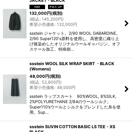
JACKET・BLACK
132,000
円
(税別)
(
税込
:
145,200
円
)
希望小売価格
:
132,000
円
ssstein ジャケット。2/90 WOOL GABARDINE。
2/90 Super120ʼs原料を使用し、高密度に織り上
げ後染めしたオリジナルウールギャバジン。オフ
スケール加工、特殊樹…
ssstein WOOL SILK WRAP SKIRT ・BLACK
(Womens)
48,000
円
(税別)
(
税込
:
52,800
円
)
希望小売価格
:
48,000
円
ssstein ラップスカート 90%WOOL, 8%SILK,
2%POLYURETHANE 2/84のウールシルク。
Super110’sウールとシルクをブレンドした糸を使
用。Sup…
ssstein SUVIN COTTON BASIC LS TEE・XS
BLACK