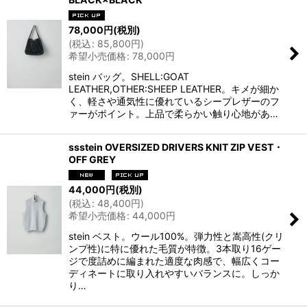
78,000
円
(税別)
(
税込
:
85,800
円
)
希望小売価格
:
78,000
円
stein バッグ。SHELL:GOAT
LEATHER,OTHER:SHEEP LEATHER。キメが細か
く、軽さや通気性に優れているシープレザーのフ
ァーがポイント。上品で柔らかい触り心地があ…
ssstein OVERSIZED DRIVERS KNIT ZIP VEST・
OFF GREY
44,000
円
(税別)
(
税込
:
48,400
円
)
希望小売価格
:
44,000
円
stein ベスト。ウール100%。弾力性と嵩高性(クリ
ンプ性)に特に優れた毛質が特徴。3本取り16ゲー
ジで度詰めに編まれた適度な肉感で、幅広くコー
ディネートに取り入れやすいバランスに。しっか
り…