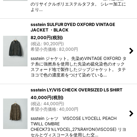
のリサイクルポリエステルタフタ。 シレー加工に
より…
ssstein SULFUR DYED OXFORD VINTAGE
JACKET ・BLACK
82,000
円
(税別)
(
税込
:
90,200
円
)
希望小売価格
:
82,000
円
ssstein ジャケット。先染めVINTAGE OXFORD タ
テ糸に強撚糸を使用した先染め硫化染色のオック
スフォード地で製作したジップジャケット。 タテ
ヨコで色の濃度差をつけて染めている…
ssstein LY/VIS CHECK OVERSIZED LS SHIRT
40,000
円
(税別)
(
税込
:
44,000
円
)
希望小売価格
:
40,000
円
ssstein シャツ VISCOSE LYOCELL PEACH
TWILL OMBRE
CHECK73％LYOCEL,27%RAYON(VISCOSE) リヨ
セルとヴィスコースを使用した交…