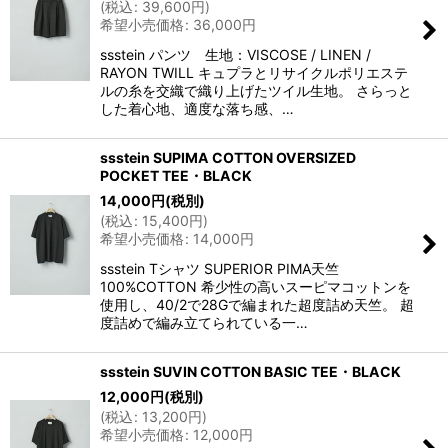
(
税込
:
39,600
円
)
希望小売価格
:
36,000
円
ssstein パンツ 生地：VISCOSE / LINEN /
RAYON TWILL キュプラとリサイクルポリエステ
ルの糸を交織で織り上げたツイル生地。 さらっと
した着心地、適度な落ち感、…
ssstein SUPIMA COTTON OVERSIZED
POCKET TEE・BLACK
14,000
円
(税別)
(
税込
:
15,400
円
)
希望小売価格
:
14,000
円
ssstein Tシャツ SUPERIOR PIMA天竺
100%COTTON 希少性の高いスーピマコットンを
使用し、40/2で28Gで編まれた超度詰め天竺。 超
度詰めで編み立てられている一…
ssstein SUVIN COTTON BASIC TEE・BLACK
12,000
円
(税別)
(
税込
:
13,200
円
)
希望小売価格
:
12,000
円