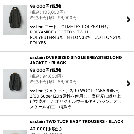
96,000
円
(税別)
(
税込
:
105,600
円
)
希望小売価格
:
96,000
円
ssstein コート。OLMETEX POLYESTER /
POLYAMIDE / COTTON TWILL
POLYESTER46%、NYLON33%、COTTON21%
POLYES…
ssstein OVERSIZED SINGLE BREASTED LONG
JACKET・BLACK
86,000
円
(税別)
(
税込
:
94,600
円
)
希望小売価格
:
86,000
円
ssstein ジャケット。2/90 WOOL GABARDINE。
2/90 Super120ʼs原料を使用し、高密度に織り上
げ後染めしたオリジナルウールギャバジン。オフ
スケール加工、特殊樹…
ssstein TWO TUCK EASY TROUSERS・BLACK
42,000
円
(税別)