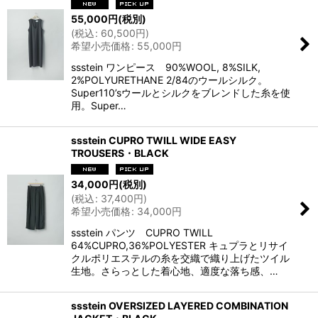
55,000
円
(税別)
(
税込
:
60,500
円
)
希望小売価格
:
55,000
円
ssstein ワンピース 90%WOOL, 8%SILK,
2%POLYURETHANE 2/84のウールシルク。
Super110’sウールとシルクをブレンドした糸を使
用。Super…
ssstein CUPRO TWILL WIDE EASY
TROUSERS・BLACK
34,000
円
(税別)
(
税込
:
37,400
円
)
希望小売価格
:
34,000
円
ssstein パンツ CUPRO TWILL
64%CUPRO,36%POLYESTER キュプラとリサイ
クルポリエステルの糸を交織で織り上げたツイル
生地。さらっとした着心地、適度な落ち感、…
ssstein OVERSIZED LAYERED COMBINATION