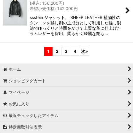
(
税込
:
156,200
円
)
希望小売価格
:
142,000
円
ssstein ジャケット。 SHEEP LEATHER 植物性の
タンニンを鞣し剤の主成分として利用した鞣し製
法でゆっくりと時間をかけて上質な革に仕上げた
ラムレザーを採用。柔らかく綺麗な艶も…
1
2
3
4
次
»
ホーム
ショッピングカート
マイページ
お気に入り
最近チェックしたアイテム
特定商取引法表示