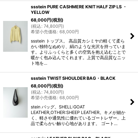
ssstein PURE CASHMERE KNIT HALF ZIP LS ・
YELLOW
68,000
円
(税別)
(
税込
:
74,800
円
)
希望小売価格
:
68,000
円
ssstein トップス。 高品質カシミヤの軽くて柔ら
かい独特なぬめり、絹のような光沢を持っていま
す。よりふっくらと多くの空気を抱え込むことで
暖かく包み込んでくれます。上質で高品質なニッ
ト地を…
ssstein TWIST SHOULDER BAG・BLACK
68,000
円
(税別)
(
税込
:
74,800
円
)
希望小売価格
:
68,000
円
stein バッグ。SHELL:GOAT
LEATHER,OTHER:SHEEP LEATHER。キメが細か
く、軽さや通気性に優れているゴートレザー。上
品で柔らかい触り心地があります。 ゴート…