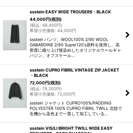
ssstein EASY WIDE TROUSERS・BLACK
44,000
円
(税別)
(
税込
:
48,400
円
)
希望小売価格
:
44,000
円
ssstein パンツ。WOOL100% 2/90 WOOL
GABARDINE 2/90 Super120ʼs原料を使用し、高
密度に織り上げ後染めしたオリジナルウールギャ
バジン。オフスケール…
ssstein CUPRO FIBRIL VINTAGE ZIP JACKET
・BLACK
72,000
円
(税別)
(
税込
:
79,200
円
)
希望小売価格
:
72,000
円
ssstein ジャケット CUPRO100%/PADDING
POLYESTER 100% CUPRO FIBRIL TWILL 北陸で
生機から染色まで一貫して加工している…
ssstein VIS/LI BRIGHT TWILL WIDE EASY