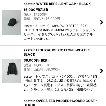
ssstein WATER REPELLENT CAP・BLACK
16,000
円
(税別)
(
税込
:
17,600
円
)
希望小売価格
:
16,000
円
ssstein キャップ。68% POLYESTER, 32%
COTTON ssstein × UMBROコラボレーションシ
リーズ。 イタリアOLMETEX社のポリエステル×
コットンの畝の…
ssstein HIGH GAUGE COTTON SWEAT LS・
BLACK
38,000
円
(税別)
(
税込
:
41,800
円
)
希望小売価格
:
38,000
円
ssstein トップス。コットン100%。 通常だと18G
で編む番手を、28G編み機で超度詰めに編み立て
たハイゲージ裏毛トップス。目面の美しい表面感
と、シルケット加工による光沢感、適度のハリ…
ssstein OVERSIZED PADDED HOODED COAT・
BLACK