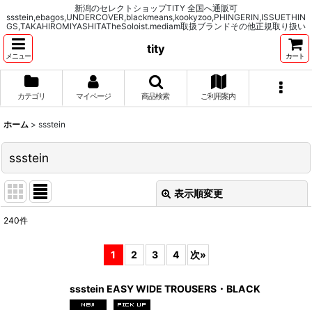
新潟のセレクトショップTITY 全国へ通販可
ssstein,ebagos,UNDERCOVER,blackmeans,kookyzoo,PHINGERIN,ISSUETHIN
GS,TAKAHIROMIYASHITATheSoloist.mediam取扱ブランドその他正規取り扱い
tity
メニュー
カート
カテゴリ
マイページ
商品検索
ご利用案内
ホーム
>
ssstein
ssstein
表示順変更
閉じる
240
件
表示数
:
1
2
3
4
次
»
並び順
:
ssstein EASY WIDE TROUSERS・BLACK
絞り込む