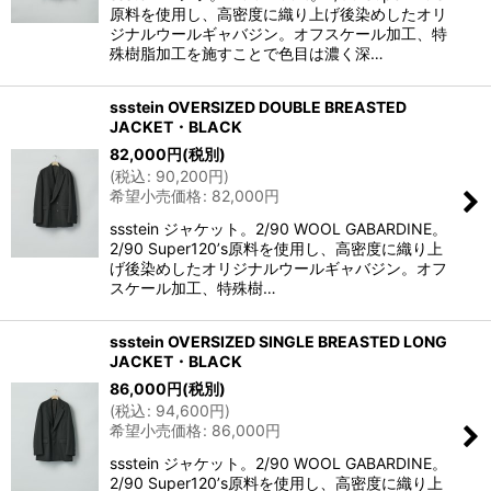
原料を使用し、高密度に織り上げ後染めしたオリ
ジナルウールギャバジン。オフスケール加工、特
殊樹脂加工を施すことで色目は濃く深…
ssstein OVERSIZED DOUBLE BREASTED
JACKET・BLACK
82,000
円
(税別)
(
税込
:
90,200
円
)
希望小売価格
:
82,000
円
ssstein ジャケット。2/90 WOOL GABARDINE。
2/90 Super120ʼs原料を使用し、高密度に織り上
げ後染めしたオリジナルウールギャバジン。オフ
スケール加工、特殊樹…
ssstein OVERSIZED SINGLE BREASTED LONG
JACKET・BLACK
86,000
円
(税別)
(
税込
:
94,600
円
)
希望小売価格
:
86,000
円
ssstein ジャケット。2/90 WOOL GABARDINE。
2/90 Super120ʼs原料を使用し、高密度に織り上