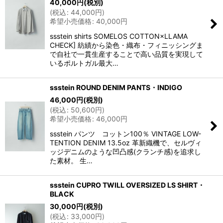
40,000
円
(税別)
(
税込
:
44,000
円
)
希望小売価格
:
40,000
円
ssstein shirts SOMELOS COTTON×LLAMA
CHECK] 紡績から染色・織布・フィニッシングま
で自社で一貫生産することで高い品質を実現して
いるポルトガル最大…
ssstein ROUND DENIM PANTS・INDIGO
46,000
円
(税別)
(
税込
:
50,600
円
)
希望小売価格
:
46,000
円
ssstein パンツ コットン100％ VINTAGE LOW-
TENTION DENIM 13.5oz 革新織機で、セルヴィ
ッジデニムのような凹凸感(クランチ感)を追求し
た素材。 生…
ssstein CUPRO TWILL OVERSIZED LS SHIRT・
BLACK
30,000
円
(税別)
(
税込
:
33,000
円
)