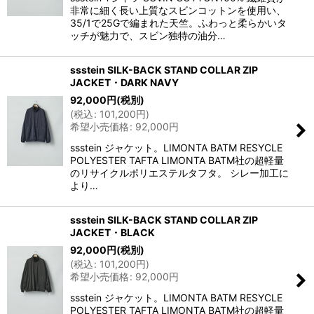
非常に細く長い上質なスビンコットンを使用い、
35/1で25Gで編まれた天竺。ふわっと柔らかいタ
ッチが魅力で、スビン独特の油分…
ssstein SILK-BACK STAND COLLAR ZIP
JACKET・DARK NAVY
92,000
円
(税別)
(
税込
:
101,200
円
)
希望小売価格
:
92,000
円
ssstein ジャケット。LIMONTA BATM RESYCLE
POLYESTER TAFTA LIMONTA BATM社の超軽量
のリサイクルポリエステルタフタ。 シレー加工に
より…
ssstein SILK-BACK STAND COLLAR ZIP
JACKET・BLACK
92,000
円
(税別)
(
税込
:
101,200
円
)
希望小売価格
:
92,000
円
ssstein ジャケット。LIMONTA BATM RESYCLE
POLYESTER TAFTA LIMONTA BATM社の超軽量