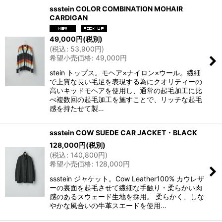
ssstein COLOR COMBINATION MOHAIR
CARDIGAN
49,000
円
(税別)
(
税込
:
53,900
円
)
希望小売価格
:
49,000
円
stein トップス。モヘア×ナイロン×ウール。繊細
で上質な長い毛足を表現する為にクオリティーの
高いキッドモヘアを使用し、通常の起毛加工に比
べ複数回の起毛加工を施すことで、リッチな起毛
感を持たせて製…
ssstein COW SUEDE CAR JACKET・BLACK
128,000
円
(税別)
(
税込
:
140,800
円
)
希望小売価格
:
128,000
円
ssstein ジャケット。Cow Leather100% カウレザ
ーの裏面を起毛させて繊細な手触り・柔らかい肉
感のあるスウェード生地を採用。 柔らかく、しな
やかな風合いの牛革スエードを使用…