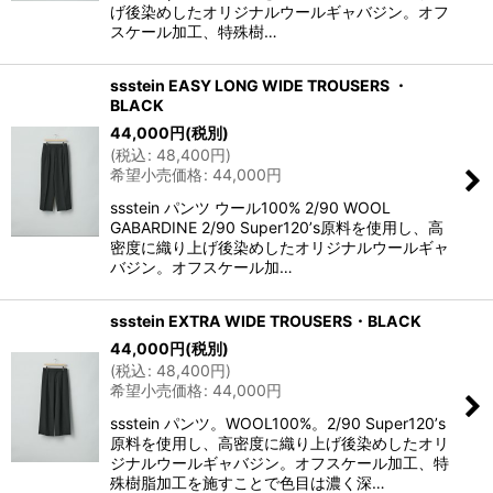
げ後染めしたオリジナルウールギャバジン。オフ
スケール加工、特殊樹…
ssstein EASY LONG WIDE TROUSERS ・
BLACK
44,000
円
(税別)
(
税込
:
48,400
円
)
希望小売価格
:
44,000
円
ssstein パンツ ウール100% 2/90 WOOL
GABARDINE 2/90 Super120ʼs原料を使用し、高
密度に織り上げ後染めしたオリジナルウールギャ
バジン。オフスケール加…
ssstein EXTRA WIDE TROUSERS・BLACK
44,000
円
(税別)
(
税込
:
48,400
円
)
希望小売価格
:
44,000
円
ssstein パンツ。WOOL100%。2/90 Super120ʼs
原料を使用し、高密度に織り上げ後染めしたオリ
ジナルウールギャバジン。オフスケール加工、特
殊樹脂加工を施すことで色目は濃く深…