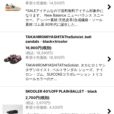
希望小売価格
:
14,500
円
*SALEアイテムなので送料無料アイテム対象外に
なります。 New Balance ニューバランス スニー
カー。アッパー素材:天然皮革/合成繊維・ソール
素材:ゴム底 80年代に誕生した…
TAKAHIROMIYASHITATheSoloist. belt
sandals・black×tricolor
16,900
円
(税別)
(
税込
:
18,590
円
)
希望小売価格
:
16,900
円
TAKAHIROMIYASHITATheSoloist. タカヒロミヤシ
タザソロイスト. ベルトサンダル シューズ。ナイ
ロン・ゴム。SUICOKEコラボレーション トリコ
ロールカラーのナ…
SKOOLER 40%OFF PLAIN BALLET・black
2,700
円
(税別)
(
税込
:
2,970
円
)
希望小売価格
:
4,500
円