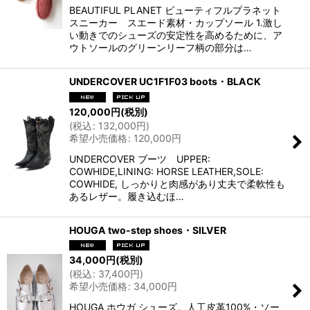
BEAUTIFUL PLANET ビューティフルプラネット
スニーカー スエード素材・カップソール 1.激し
い動きでのシューズの安定性を高めるために、ア
ウトソールのグリーンリーフ柄の部分は…
UNDERCOVER UC1F1F03 boots・BLACK
120,000
円
(税別)
(
税込
:
132,000
円
)
希望小売価格
:
120,000
円
UNDERCOVER ブーツ UPPER:
COWHIDE,LINING: HORSE LEATHER,SOLE:
COWHIDE, しっかりと肉感があり丈夫で柔軟性も
あるレザー。履き込むほ…
HOUGA two-step shoes・SILVER
34,000
円
(税別)
(
税込
:
37,400
円
)
希望小売価格
:
34,000
円
HOUGA ホウガ シューズ。人工皮革100%・ソー