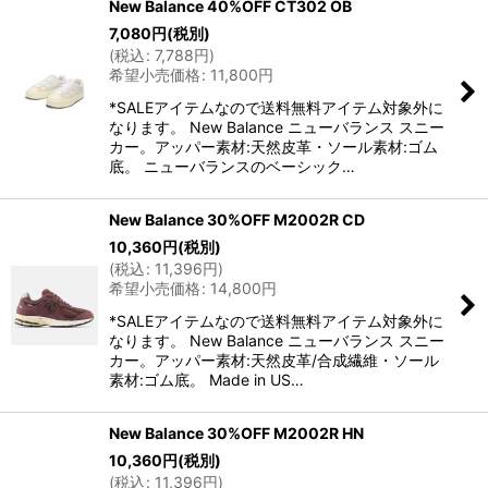
New Balance 40%OFF CT302 OB
7,080
円
(税別)
(
税込
:
7,788
円
)
希望小売価格
:
11,800
円
*SALEアイテムなので送料無料アイテム対象外に
なります。 New Balance ニューバランス スニー
カー。アッパー素材:天然皮革・ソール素材:ゴム
底。 ニューバランスのベーシック…
New Balance 30%OFF M2002R CD
10,360
円
(税別)
(
税込
:
11,396
円
)
希望小売価格
:
14,800
円
*SALEアイテムなので送料無料アイテム対象外に
なります。 New Balance ニューバランス スニー
カー。アッパー素材:天然皮革/合成繊維・ソール
素材:ゴム底。 Made in US…
New Balance 30%OFF M2002R HN
10,360
円
(税別)
(
税込
:
11,396
円
)