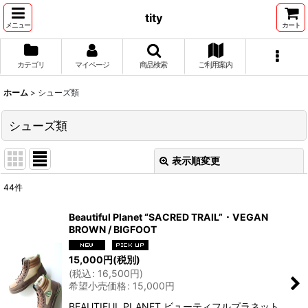
tity
メニュー
カート
カテゴリ
マイページ
商品検索
ご利用案内
ホーム
>
シューズ類
シューズ類
表示順変更
閉じる
44
件
表示数
:
Beautiful Planet “SACRED TRAIL”・VEGAN
BROWN / BIGFOOT
並び順
:
15,000
円
(税別)
(
税込
:
16,500
円
)
絞り込む
希望小売価格
:
15,000
円
BEAUTIFUL PLANET ビューティフルプラネット