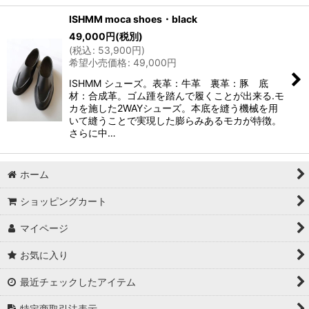
ISHMM moca shoes・black
49,000
円
(税別)
(
税込
:
53,900
円
)
希望小売価格
:
49,000
円
ISHMM シューズ。表革：牛革 裏革：豚 底
材：合成革。ゴム踵を踏んで履くことが出来る.モ
カを施した2WAYシューズ。本底を縫う機械を用
いて縫うことで実現した膨らみあるモカが特徴。
さらに中…
ホーム
ショッピングカート
マイページ
お気に入り
最近チェックしたアイテム
特定商取引法表示