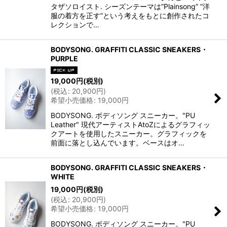
タザソロイスト. シーズンテーマは”Plainsong” ”洋
服の着方を正す”という考えをもとに創作されたコ
レクションで…
BODYSONG. GRAFFITI CLASSIC SNEAKERS・
PURPLE
19,000
円
(税別)
(
税込
:
20,900
円
)
希望小売価格
:
19,000
円
BODYSONG. ボディソング スニーカー。"PU
Leather" 現代アーティストAtoZによるグラフィッ
クアートを使用したスニーカー。グラフィックを
前面に落とし込んでいます。ベースはオ…
BODYSONG. GRAFFITI CLASSIC SNEAKERS・
WHITE
19,000
円
(税別)
(
税込
:
20,900
円
)
希望小売価格
:
19,000
円
BODYSONG. ボディソング スニーカー。"PU