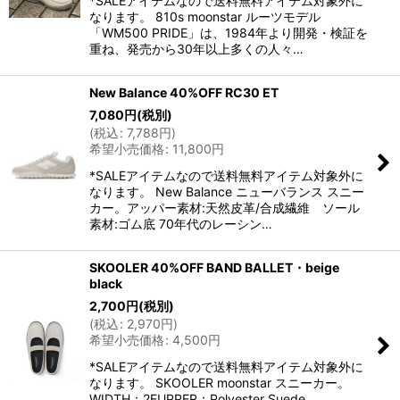
*SALEアイテムなので送料無料アイテム対象外に
なります。 810s moonstar ルーツモデル
「WM500 PRIDE」は、1984年より開発・検証を
重ね、発売から30年以上多くの人々…
New Balance 40%OFF RC30 ET
7,080
円
(税別)
(
税込
:
7,788
円
)
希望小売価格
:
11,800
円
*SALEアイテムなので送料無料アイテム対象外に
なります。 New Balance ニューバランス スニー
カー。アッパー素材:天然皮革/合成繊維 ソール
素材:ゴム底 70年代のレーシン…
SKOOLER 40%OFF BAND BALLET・beige
black
2,700
円
(税別)
(
税込
:
2,970
円
)
希望小売価格
:
4,500
円
*SALEアイテムなので送料無料アイテム対象外に
なります。 SKOOLER moonstar スニーカー。
WIDTH：2EUPPER：Polyester Suede