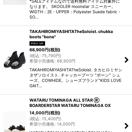
*SALEアイテムなので送料無料アイテム対象外に
なります。 SKOOLER moonstar スニーカー。
WIDTH：2E・UPPER：Polyester Suede fabric・
SO…
TAKAHIROMIYASHITATheSoloist. chukka
boots "bone"
68,900
円
(税別)
(
税込
:
75,790
円
)
希望小売価格
:
68,900
円
TAKAHIROMIYASHITATheSoloist. タカヒロミヤシ
タザソロイスト. チャッカーブーツ "ボーン" シュ
ーズ。COWHIDE。シューズブランド"KIDS LOVE
GAIT…
WATARU TOMINAGA ALL STAR Ⓡ
BOARDERSTAR WATARU TOMINAGA OX
14,000
円
(税別)
(
税込
:
15,400
円
)
希望小売価格
:
14,000
円