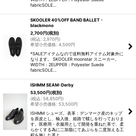
fabricSOLE…
SKOOLER 40%OFF BAND BALLET・
blackmono
2,700
円
(税別)
(
税込
:
2,970
円
)
希望小売価格
:
4,500
円
*SALEアイテムなので送料無料アイテム対象外に
なります。 SKOOLER moonstar スニーカー。
WIDTH：2EUPPER：Polyester Suede
fabricSOLE…
ISHMM SEAM-Derby
53,500
円
(税別)
(
税込
:
58,850
円
)
希望小売価格
:
53,500
円
ISHMM シューズ。表革：デンマーク産のキップ
を原皮とし、輸入後、姫路で鞣しを行っておりま
す。医療用・衣服用として開発を重ねた革で、柔
らかくする為に二加脂にてあぶらを二度加える工
程を施した革と…