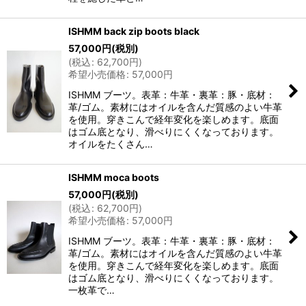
ISHMM back zip boots black
57,000
円
(税別)
(
税込
:
62,700
円
)
希望小売価格
:
57,000
円
ISHMM ブーツ。表革：牛革・裏革：豚・底材：
革/ゴム。素材にはオイルを含んだ質感のよい牛革
を使用。穿きこんで経年変化を楽しめます。底面
はゴム底となり、滑べりにくくなっております。
オイルをたくさん…
ISHMM moca boots
57,000
円
(税別)
(
税込
:
62,700
円
)
希望小売価格
:
57,000
円
ISHMM ブーツ。表革：牛革・裏革：豚・底材：
革/ゴム。素材にはオイルを含んだ質感のよい牛革
を使用。穿きこんで経年変化を楽しめます。底面
はゴム底となり、滑べりにくくなっております。
一枚革で…