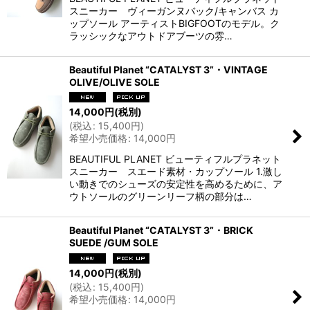
スニーカー ヴィーガンヌバック/キャンバス カ
ップソール アーティストBIGFOOTのモデル。ク
ラッシックなアウトドアブーツの雰…
Beautiful Planet “CATALYST 3”・VINTAGE
OLIVE/OLIVE SOLE
14,000
円
(税別)
(
税込
:
15,400
円
)
希望小売価格
:
14,000
円
BEAUTIFUL PLANET ビューティフルプラネット
スニーカー スエード素材・カップソール 1.激し
い動きでのシューズの安定性を高めるために、ア
ウトソールのグリーンリーフ柄の部分は…
Beautiful Planet “CATALYST 3”・BRICK
SUEDE /GUM SOLE
14,000
円
(税別)
(
税込
:
15,400
円
)
希望小売価格
:
14,000
円