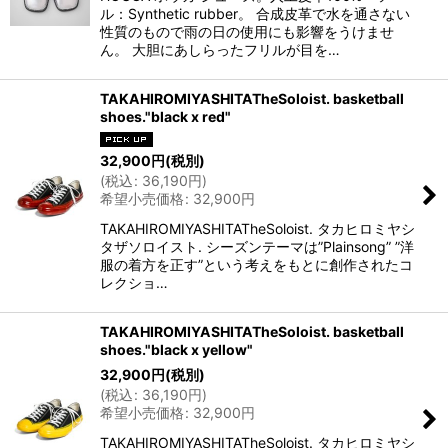
ル：Synthetic rubber。 合成皮革で水を通さない
性質のもので雨の日の使用にも影響をうけませ
ん。 大胆にあしらったフリルが目を…
TAKAHIROMIYASHITATheSoloist. basketball
shoes."black x red"
32,900
円
(税別)
(
税込
:
36,190
円
)
希望小売価格
:
32,900
円
TAKAHIROMIYASHITATheSoloist. タカヒロミヤシ
タザソロイスト. シーズンテーマは”Plainsong” ”洋
服の着方を正す”という考えをもとに創作されたコ
レクショ…
TAKAHIROMIYASHITATheSoloist. basketball
shoes."black x yellow"
32,900
円
(税別)
(
税込
:
36,190
円
)
希望小売価格
:
32,900
円
TAKAHIROMIYASHITATheSoloist. タカヒロミヤシ