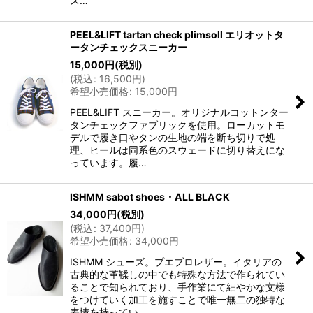
ス…
PEEL&LIFT tartan check plimsoll エリオットタ
ータンチェックスニーカー
15,000
円
(税別)
(
税込
:
16,500
円
)
希望小売価格
:
15,000
円
PEEL&LIFT スニーカー。オリジナルコットンター
タンチェックファブリックを使用。ローカットモ
デルで履き口やタンの生地の端を断ち切りで処
理、ヒールは同系色のスウェードに切り替えにな
っています。履…
ISHMM sabot shoes・ALL BLACK
34,000
円
(税別)
(
税込
:
37,400
円
)
希望小売価格
:
34,000
円
ISHMM シューズ。プエブロレザー。イタリアの
古典的な革鞣しの中でも特殊な方法で作られてい
ることで知られており、手作業にて細やかな文様
をつけていく加工を施すことで唯一無二の独特な
表情を持ってい…