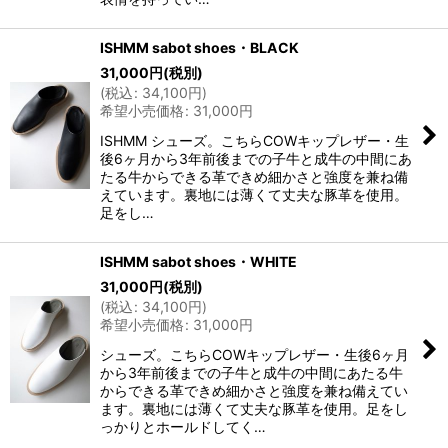
ISHMM sabot shoes・BLACK
31,000
円
(税別)
(
税込
:
34,100
円
)
希望小売価格
:
31,000
円
ISHMM シューズ。こちらCOWキップレザー・生
後6ヶ月から3年前後までの子牛と成牛の中間にあ
たる牛からできる革できめ細かさと強度を兼ね備
えています。裏地には薄くて丈夫な豚革を使用。
足をし…
ISHMM sabot shoes・WHITE
31,000
円
(税別)
(
税込
:
34,100
円
)
希望小売価格
:
31,000
円
シューズ。こちらCOWキップレザー・生後6ヶ月
から3年前後までの子牛と成牛の中間にあたる牛
からできる革できめ細かさと強度を兼ね備えてい
ます。裏地には薄くて丈夫な豚革を使用。足をし
っかりとホールドしてく…