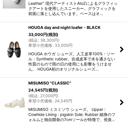
Leather" 現代アーティストAtoZによるグラフィッ
クアートを使用したスニーカー。グラフィックを
前面に落とし込んでいます。ベースはオ…
HOUGA day and night loafer・BLACK
33,000
円
(税別)
(
税込
:
36,300
円
)
希望小売価格
:
33,000
円
HOUGA ホウガ シューズ。人工皮革100%・ソー
ル：Synthetic rubber。合成皮革で水を通さない
性質のもので雨の日の使用にも影響をうけませ
ん。 HOUGA初のオリジナルシューズ…
MISUMISO "CLASSIC"
24,545
円
(税別)
(
税込
:
27,000
円
)
希望小売価格
:
24,545
円
MISUMISO ミスミソウ シューズ。 Upper :
Cowhide Lining : pigskin Sole: Rubber 細身のフ
ォルムと独自開発の7cmソールが特徴で、視覚…