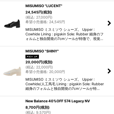
MISUMISO "LUCENT"
24,545
円
(税別)
(
税込
:
27,000
円
)
希望小売価格
:
24,545
円
MISUMISO ミスミソウ シューズ。 Upper :
Cowhide Lining : pigskin Sole: Rubber 細身のフ
ォルムと独自開発の7cmソールが特徴で、視覚…
MISUMISO "SHINY"
20,000
円
(税別)
(
税込
:
22,000
円
)
希望小売価格
:
20,000
円
MISUMISO ミスミソウ シューズ。 Upper :
Cowhide/人工馬毛 Lining : pigskin Sole: Rubber
細身のフォルムと独自開発の7cmソールが特…
New Balance 40%OFF 574 Legacy NV
8,700
円
(税別)
(
税込
:
9,570
円
)