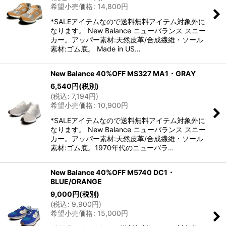
希望小売価格
:
14,800
円
*SALEアイテムなので送料無料アイテム対象外に
なります。 New Balance ニューバランス スニー
カー。アッパー素材:天然皮革/合成繊維・ソール
素材:ゴム底。 Made in US…
New Balance 40%OFF MS327 MA1・GRAY
6,540
円
(税別)
(
税込
:
7,194
円
)
希望小売価格
:
10,900
円
*SALEアイテムなので送料無料アイテム対象外に
なります。 New Balance ニューバランス スニー
カー。アッパー素材:天然皮革/合成繊維・ソール
素材:ゴム底。1970年代のニューバラ…
New Balance 40%OFF M5740 DC1・
BLUE/ORANGE
9,000
円
(税別)
(
税込
:
9,900
円
)
希望小売価格
:
15,000
円