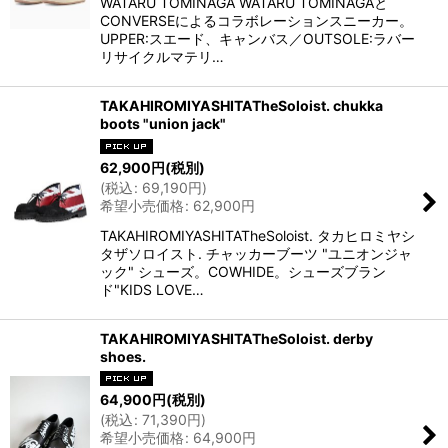
WATARU TOMINAGA WATARU TOMINAGAと
CONVERSEによるコラボレーションスニーカー。
UPPER:スエード、キャンバス／OUTSOLE:ラバー
リサイクルマテリ…
TAKAHIROMIYASHITATheSoloist. chukka
boots "union jack"
62,900
円
(税別)
(
税込
:
69,190
円
)
希望小売価格
:
62,900
円
TAKAHIROMIYASHITATheSoloist. タカヒロミヤシ
タザソロイスト. チャッカーブーツ "ユニオンジャ
ック" シューズ。COWHIDE。シューズブラン
ド"KIDS LOVE…
TAKAHIROMIYASHITATheSoloist. derby
shoes.
64,900
円
(税別)
(
税込
:
71,390
円
)
希望小売価格
:
64,900
円