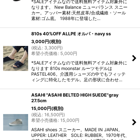
*SALEアイテムなので送料無料アイテム対象外に
なります。 New Balance ニューバランス スニー
カー。アッパー素材:天然皮革/合成繊維・ソール
素材:ゴム底。 1988年に登場した…
810s 40%OFF ALLPE オルパ・navy ss
3,000
円
(税別)
(
税込
:
3,300
円
)
希望小売価格
:
5,000
円
*SALEアイテムなので送料無料アイテム対象外に
なります 810s moonstar ルーツモデルは
PASTEL406。介護用シューズの中でもフィッテ
ィングに特化したモデル。足の形状に合わせ…
ASAHI "ASAHI BELTED HIGH SUEDE"gray
27.5cm
15,000
円
(税別)
(
税込
:
16,500
円
)
希望小売価格
:
15,000
円
ASAHI shoes スニーカー。MADE IN JAPAN。
UPPER: LEATHER SOLE: RUBBER。1970年代、