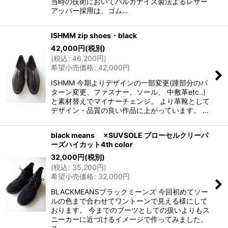
当時の技術においてバルカナイズ製法よるレザー
アッパー採用は、ゴム…
ISHMM zip shoes・black
42,000
円
(税別)
(
税込
:
46,200
円
)
希望小売価格
:
42,000
円
ISHMM 今期よりデザインの一部変更(踵部分のパ
ターン変更、ファスナー、ソール、 中敷革etc..)
と素材替えでマイナーチェンジ。 より革靴として
デザイン・品質の良い作品に上がっています。 …
black means ×SUVSOLE ブローセルクリーパ
ーズハイカット4th color
32,000
円
(税別)
(
税込
:
35,200
円
)
希望小売価格
:
32,000
円
BLACKMEANSブラックミーンズ 今回初めてソー
ルの色まで合わせてワントーンで見える様にして
おります。 今までのブーツとしての扱いよりもス
ニーカーに近づけるイメージで作ってみました。