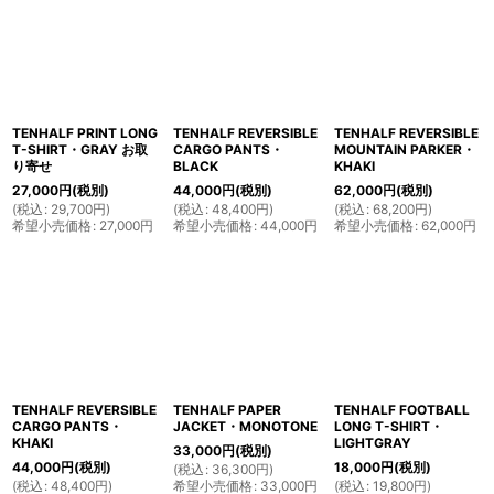
TENHALF PRINT LONG
TENHALF REVERSIBLE
TENHALF REVERSIBLE
T-SHIRT・GRAY お取
CARGO PANTS・
MOUNTAIN PARKER・
り寄せ
BLACK
KHAKI
27,000
円
(税別)
44,000
円
(税別)
62,000
円
(税別)
(
税込
:
29,700
円
)
(
税込
:
48,400
円
)
(
税込
:
68,200
円
)
希望小売価格
:
27,000
円
希望小売価格
:
44,000
円
希望小売価格
:
62,000
円
TENHALF REVERSIBLE
TENHALF PAPER
TENHALF FOOTBALL
CARGO PANTS・
JACKET・MONOTONE
LONG T-SHIRT・
KHAKI
LIGHTGRAY
33,000
円
(税別)
44,000
円
(税別)
18,000
円
(税別)
(
税込
:
36,300
円
)
(
税込
:
48,400
円
)
希望小売価格
:
33,000
円
(
税込
:
19,800
円
)