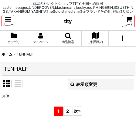
新潟のセレクトショップTITY 全国へ通販可
ssstein,ebagos,UNDERCOVER,blackmeans,kookyzoo,PHINGERIN,ISSUETHIN
GS,TAKAHIROMIYASHITATheSoloist.mediam取扱ブランドその他正規取り扱い
tity
メニュー
カート
カテゴリ
マイページ
商品検索
ご利用案内
ホーム
>
TENHALF
TENHALF
表示順変更
閉じる
81
件
表示数
:
1
2
次
»
並び順
:
絞り込む