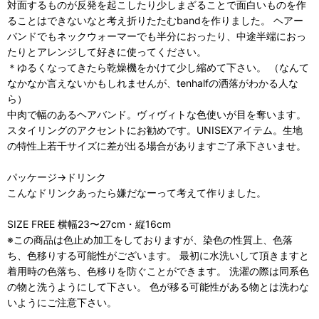
対面するものが反発を起こしたり少しまざることで面白いものを作
ることはできないなと考え折りたたむbandを作りました。 ヘアー
バンドでもネックウォーマーでも半分におったり、中途半端におっ
たりとアレンジして好きに使ってください。
＊ゆるくなってきたら乾燥機をかけて少し縮めて下さい。 （なんて
なかなか言えないかもしれませんが、tenhalfの洒落がわかる人な
ら）
中肉で幅のあるヘアバンド。ヴィヴィトな色使いが目を奪います。
スタイリングのアクセントにお勧めです。UNISEXアイテム。生地
の特性上若干サイズに差が出る場合がありますご了承下さいませ。
パッケージ→ドリンク
こんなドリンクあったら嫌だなーって考えて作りました。
SIZE FREE 横幅23〜27cm・縦16cm
※この商品は色止め加工をしておりますが、染色の性質上、色落
ち、色移りする可能性がございます。 最初に水洗いして頂きますと
着用時の色落ち、色移りを防ぐことができます。 洗濯の際は同系色
の物と洗うようにして下さい。 色が移る可能性がある物とは洗わな
いようにご注意下さい。