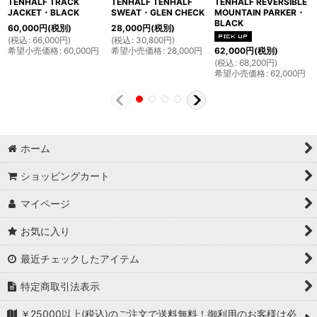
TENHALF TRACK
TENHALF TENHALF
TENHALF REVERSIBLE
JACKET・BLACK
SWEAT・GLEN CHECK
MOUNTAIN PARKER・
BLACK
60,000
円
(税別)
28,000
円
(税別)
(
税込
:
66,000
円
)
(
税込
:
30,800
円
)
希望小売価格
:
60,000
円
希望小売価格
:
28,000
円
62,000
円
(税別)
(
税込
:
68,200
円
)
希望小売価格
:
62,000
円
ホーム
ショッピングカート
マイページ
お気に入り
最近チェックしたアイテム
特定商取引法表示
￥25000以上(税込)のご注文で送料無料！御利用のお客様は必