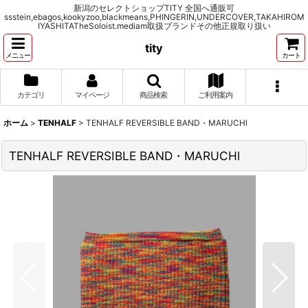
新潟のセレクトショップTITY 全国へ通販可
ssstein,ebagos,kookyzoo,blackmeans,PHINGERIN,UNDERCOVER,TAKAHIROM
IYASHITATheSoloist.mediam取扱ブランドその他正規取り扱い
tity
メニュー
カート
カテゴリ
マイページ
商品検索
ご利用案内
ホーム
>
TENHALF
>
TENHALF REVERSIBLE BAND・MARUCHl
TENHALF REVERSIBLE BAND・MARUCHl