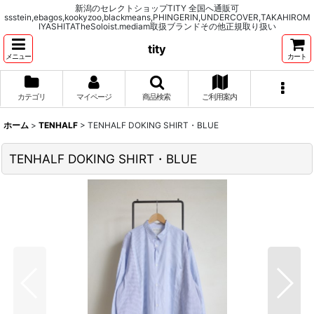
新潟のセレクトショップTITY 全国へ通販可
ssstein,ebagos,kookyzoo,blackmeans,PHINGERIN,UNDERCOVER,TAKAHIROM
IYASHITATheSoloist.mediam取扱ブランドその他正規取り扱い
tity
メニュー
カート
カテゴリ
マイページ
商品検索
ご利用案内
ホーム
>
TENHALF
>
TENHALF DOKING SHIRT・BLUE
TENHALF DOKING SHIRT・BLUE