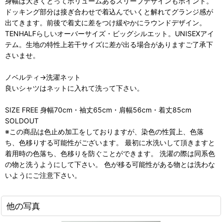
身幅は大きくとってボリュームあるスリーブデザインもポイント。
ドッキング部分は接ぎ合わせで着込んでいくと解れてグランジ感が
出てきます。前後で着丈に差をつけ緩やかにラウンドデザイン。
TENHALFらしいオーバーサイズ・ビッグシルエット。UNISEXアイ
テム。生地の特性上若干サイズに差が出る場合がありますご了承下
さいませ。
ノベルティ→洗濯ネット
良いシャツはネットに入れて洗って下さい。
SIZE FREE 身幅70cm・袖丈65cm・肩幅56cm・着丈85cm
SOLDOUT
※この商品は色止め加工をしておりますが、染色の性質上、色落
ち、色移りする可能性がございます。 最初に水洗いして頂きますと
着用時の色落ち、色移りを防ぐことができます。 洗濯の際は同系色
の物と洗うようにして下さい。 色が移る可能性がある物とは洗わな
いようにご注意下さい。
他の写真