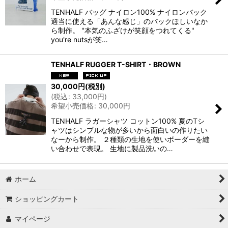
TENHALF バッグ ナイロン100% ナイロンバック
適当に使える「あんな感じ」のバックほしいなか
ら制作。 "本気のふざけが笑顔をつれてくる"
you're nutsが笑…
TENHALF RUGGER T-SHIRT・BROWN
30,000
円
(税別)
(
税込
:
33,000
円
)
希望小売価格
:
30,000
円
TENHALF ラガーシャツ コットン100% 夏のTシ
ャツはシンプルな物が多いから面白いの作りたい
なーから制作。 ２種類の生地を使いボーダーを縫
い合わせで表現。 生地に製品洗いの…
ホーム
ショッピングカート
マイページ