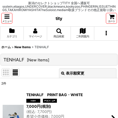
新潟のセレクトショップTITY 全国へ通販可
ssstein,ebagos,UNDERCOVER,blackmeans,kookyzoo,PHINGERIN,ISSUETHIN
GS,TAKAHIROMIYASHITATheSoloist.mediam取扱ブランドその他正規取り扱い
tity
メニュー
カート
カテゴリ
マイページ
商品検索
ご利用案内
ホーム
>
New Items
>
TENHALF
TENHALF
[
New Items
]
表示順変更
閉じる
2
件
表示数
:
TENHALF PRINT BAG・WHITE
並び順
:
7,000
円
(税別)
(
税込
:
7,700
円
)
希望小売価格
:
7,000
円
絞り込む