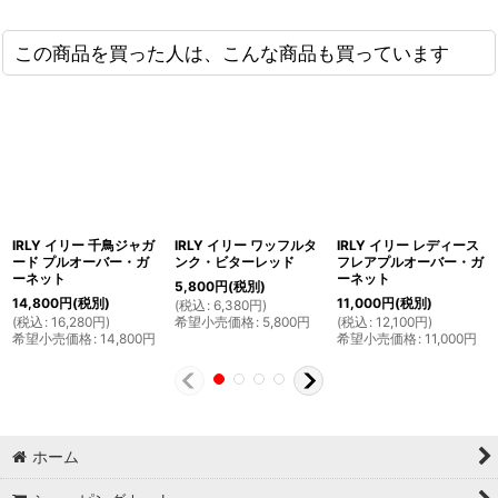
この商品を買った人は、こんな商品も買っています
IRLY イリー 千鳥ジャガ
IRLY イリー ワッフルタ
IRLY イリー レディース
ード プルオーバー・ガ
ンク・ビターレッド
フレアプルオーバー・ガ
ーネット
ーネット
5,800
円
(税別)
14,800
円
(税別)
11,000
円
(税別)
(
税込
:
6,380
円
)
(
税込
:
16,280
円
)
希望小売価格
:
5,800
円
(
税込
:
12,100
円
)
希望小売価格
:
14,800
円
希望小売価格
:
11,000
円
ホーム