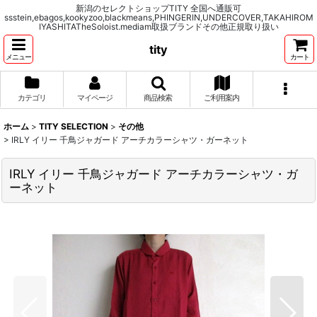
新潟のセレクトショップTITY 全国へ通販可
ssstein,ebagos,kookyzoo,blackmeans,PHINGERIN,UNDERCOVER,TAKAHIROM
IYASHITATheSoloist.mediam取扱ブランドその他正規取り扱い
tity
メニュー
カート
カテゴリ
マイページ
商品検索
ご利用案内
ホーム
>
TITY SELECTION
>
その他
>
IRLY イリー 千鳥ジャガード アーチカラーシャツ・ガーネット
IRLY イリー 千鳥ジャガード アーチカラーシャツ・ガ
ーネット