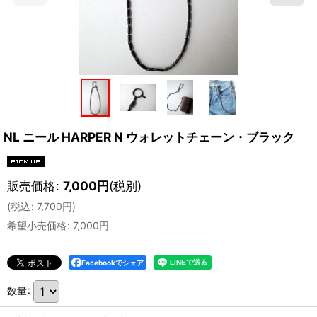
NL ニール HARPER N ウォレットチェーン・ブラック
販売価格
:
7,000
円
(税別)
(
税込
:
7,700
円
)
希望小売価格
:
7,000
円
Facebookでシェア
数量
: