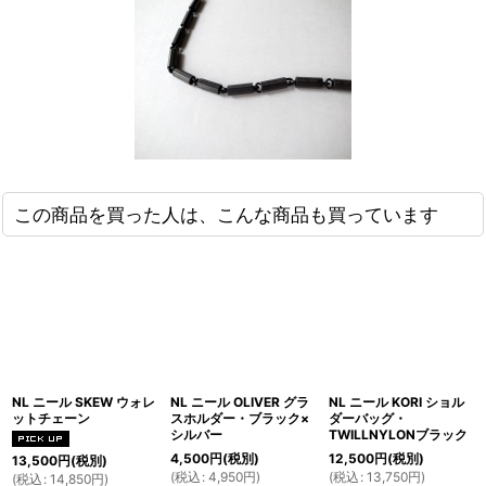
この商品を買った人は、こんな商品も買っています
NL ニール SKEW ウォレ
NL ニール OLIVER グラ
NL ニール KORI ショル
ットチェーン
スホルダー・ブラック×
ダーバッグ・
シルバー
TWILLNYLONブラック
4,500
円
(税別)
12,500
円
(税別)
13,500
円
(税別)
(
税込
:
4,950
円
)
(
税込
:
13,750
円
)
(
税込
:
14,850
円
)