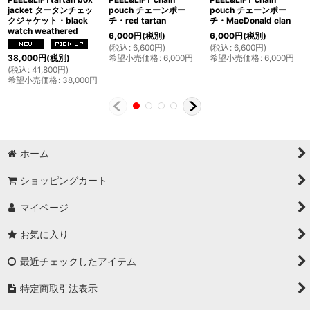
jacket タータンチェッ
pouch チェーンポー
pouch チェーンポー
クジャケット・black
チ・red tartan
チ・MacDonald clan
watch weathered
6,000
円
(税別)
6,000
円
(税別)
(
税込
:
6,600
円
)
(
税込
:
6,600
円
)
希望小売価格
:
6,000
円
希望小売価格
:
6,000
円
38,000
円
(税別)
(
税込
:
41,800
円
)
希望小売価格
:
38,000
円
ホーム
ショッピングカート
マイページ
お気に入り
最近チェックしたアイテム
特定商取引法表示