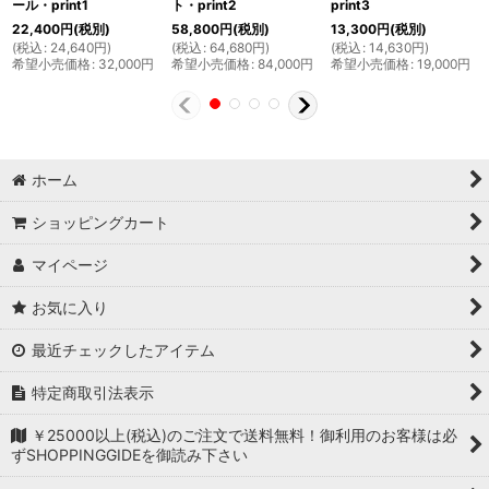
ール・print1
ト・print2
print3
22,400
円
(税別)
58,800
円
(税別)
13,300
円
(税別)
(
税込
:
24,640
円
)
(
税込
:
64,680
円
)
(
税込
:
14,630
円
)
希望小売価格
:
32,000
円
希望小売価格
:
84,000
円
希望小売価格
:
19,000
円
ホーム
ショッピングカート
マイページ
お気に入り
最近チェックしたアイテム
特定商取引法表示
￥25000以上(税込)のご注文で送料無料！御利用のお客様は必
ずSHOPPINGGIDEを御読み下さい