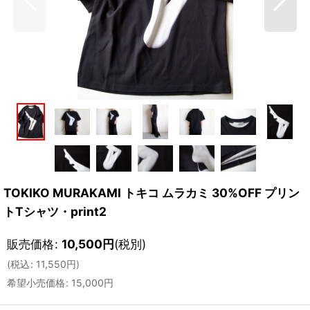
TOKIKO MURAKAMI トキコ ムラカミ 30%OFF プリン
トTシャツ・print2
販売価格
:
10,500
円
(税別)
(
税込
:
11,550
円
)
希望小売価格
:
15,000
円