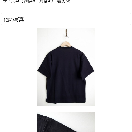
サイズ40 身幅48・肩幅49・着丈65
他の写真