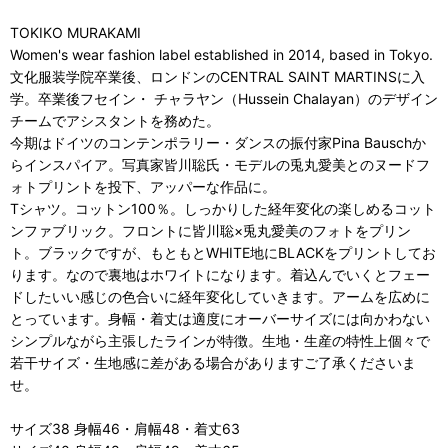
TOKIKO MURAKAMI
Women's wear fashion label established in 2014, based in Tokyo.
文化服装学院卒業後、ロンドンのCENTRAL SAINT MARTINSに入
学。卒業後フセイン・ チャラヤン（Hussein Chalayan）のデザイン
チームでアシスタントを務めた。
今期はドイツのコンテンポラリー・ダンスの振付家Pina Bauschか
らインスパイア。写真家皆川聡氏・モデルの兎丸愛美とのヌードフ
ォトプリントを投下、アッパーな作品に。
Tシャツ。コットン100％。しっかりした経年変化の楽しめるコット
ンファブリック。フロントに皆川聡×兎丸愛美のフォトをプリン
ト。ブラックですが、もともとWHITE地にBLACKをプリントしてお
ります。なので裏地はホワイトになります。着込んでいくとフェー
ドしたいい感じの色合いに経年変化していきます。アームを広めに
とっています。身幅・着丈は適度にオーバーサイズには向かわない
シンプルながら主張したラインが特徴。生地・生産の特性上個々で
若干サイズ・生地感に差がある場合がありますご了承くださいま
せ。
サイズ38 身幅46・肩幅48・着丈63