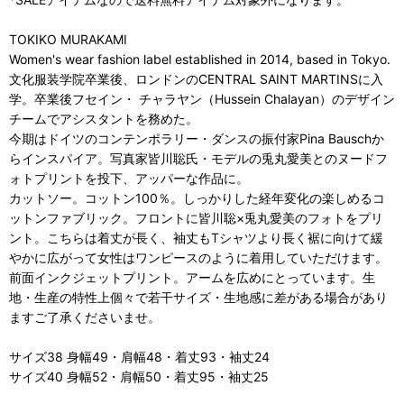
TOKIKO MURAKAMI
Women's wear fashion label established in 2014, based in Tokyo.
文化服装学院卒業後、ロンドンのCENTRAL SAINT MARTINSに入
学。卒業後フセイン・ チャラヤン（Hussein Chalayan）のデザイン
チームでアシスタントを務めた。
今期はドイツのコンテンポラリー・ダンスの振付家Pina Bauschか
らインスパイア。写真家皆川聡氏・モデルの兎丸愛美とのヌードフ
ォトプリントを投下、アッパーな作品に。
カットソー。コットン100％。しっかりした経年変化の楽しめるコ
ットンファブリック。フロントに皆川聡×兎丸愛美のフォトをプリ
ント。こちらは着丈が長く、袖丈もTシャツより長く裾に向けて緩
やかに広がって女性はワンピースのように着用していただけます。
前面インクジェットプリント。アームを広めにとっています。生
地・生産の特性上個々で若干サイズ・生地感に差がある場合があり
ますご了承くださいませ。
サイズ38 身幅49・肩幅48・着丈93・袖丈24
サイズ40 身幅52・肩幅50・着丈95・袖丈25