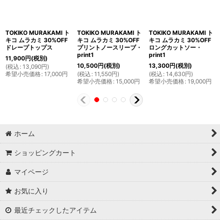
TOKIKO MURAKAMI ト
TOKIKO MURAKAMI ト
TOKIKO MURAKAMI ト
キコ ムラカミ 30%OFF
キコ ムラカミ 30%OFF
キコ ムラカミ 30%OFF
ドレープトップス
プリントノースリーブ・
ロングカットソー・
print1
print1
11,900
円
(税別)
10,500
円
(税別)
13,300
円
(税別)
(
税込
:
13,090
円
)
希望小売価格
:
17,000
円
(
税込
:
11,550
円
)
(
税込
:
14,630
円
)
希望小売価格
:
15,000
円
希望小売価格
:
19,000
円
ホーム
ショッピングカート
マイページ
お気に入り
最近チェックしたアイテム