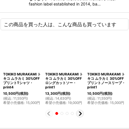
fashion label established in 2014, ba…
この商品を買った人は、こんな商品も買っています
TOKIKO MURAKAMI ト
TOKIKO MURAKAMI ト
TOKIKO MURAKAMI ト
キコ ムラカミ 30%OFF
キコ ムラカミ 30%OFF
キコ ムラカミ 30%OFF
プリントTシャツ・
ロングカットソー・
プリントノースリーブ・
print4
print1
print1
10,500
円
(税別)
13,300
円
(税別)
10,500
円
(税別)
(
税込
:
11,550
円
)
(
税込
:
14,630
円
)
(
税込
:
11,550
円
)
希望小売価格
:
15,000
円
希望小売価格
:
19,000
円
希望小売価格
:
15,000
円