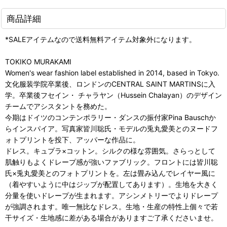
商品詳細
*SALEアイテムなので送料無料アイテム対象外になります。
TOKIKO MURAKAMI
Women's wear fashion label established in 2014, based in Tokyo.
文化服装学院卒業後、ロンドンのCENTRAL SAINT MARTINSに入
学。卒業後フセイン・ チャラヤン（Hussein Chalayan）のデザイン
チームでアシスタントを務めた。
今期はドイツのコンテンポラリー・ダンスの振付家Pina Bauschか
らインスパイア。写真家皆川聡氏・モデルの兎丸愛美とのヌードフ
ォトプリントを投下、アッパーな作品に。
ドレス。キュプラ×コットン。シルクの様な雰囲気。さらっとして
肌触りもよくドレープ感が強いファブリック。フロントには皆川聡
氏×兎丸愛美とのフォトプリントを。左は畳み込んでレイヤー風に
（着やすいように中はジップが配置してあります）。生地を大きく
分量を使いドレープが生まれます。アシンメトリーでよりドレープ
が強調されます。唯一無比なドレス。生地・生産の特性上個々で若
干サイズ・生地感に差がある場合がありますご了承くださいませ。