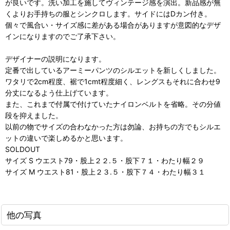
が良いです。洗い加工を施してヴィンテージ感を演出。新品感が無
くよりお手持ちの服とシンクロします。サイドにはDカン付き。
個々で風合い・サイズ感に差がある場合がありますが意図的なデザ
インになりますのでご了承下さい。
デザイナーの説明になります。
定番で出しているアーミーパンツのシルエットを新しくしました。
ワタリで2cm程度、裾で1cmt程度細く、レングスもそれに合わせ9
分丈になるよう仕上げています。
また、これまで付属で付けていたナイロンベルトを省略。その分値
段を抑えました。
以前の物でサイズの合わなかった方は勿論、お持ちの方でもシルエ
ットの違いで楽しめるかと思います。
SOLDOUT
サイズ S ウエスト79・股上２２.５・股下７１・わたり幅２９
サイズ M ウエスト81・股上２３.５・股下７４・わたり幅３１
他の写真