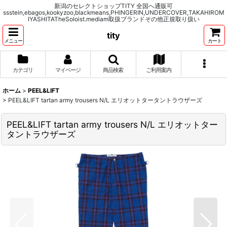
新潟のセレクトショップTITY 全国へ通販可
ssstein,ebagos,kookyzoo,blackmeans,PHINGERIN,UNDERCOVER,TAKAHIROM
IYASHITATheSoloist.mediam取扱ブランドその他正規取り扱い
tity
メニュー
カート
カテゴリ
マイページ
商品検索
ご利用案内
ホーム
>
PEEL&LIFT
>
PEEL&LIFT tartan army trousers N/L エリオットタータントラウザーズ
PEEL&LIFT tartan army trousers N/L エリオットター
タントラウザーズ