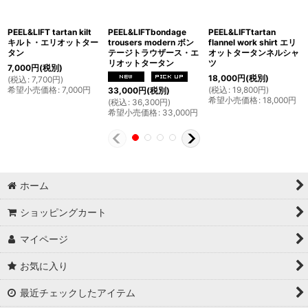
PEEL&LIFT tartan kilt
PEEL&LIFTbondage
PEEL&LIFTtartan
キルト・エリオットター
trousers modern ボン
flannel work shirt エリ
タン
テージトラウザース・エ
オットタータンネルシャ
リオットタータン
ツ
7,000
円
(税別)
18,000
円
(税別)
(
税込
:
7,700
円
)
希望小売価格
:
7,000
円
(
税込
:
19,800
円
)
33,000
円
(税別)
希望小売価格
:
18,000
円
(
税込
:
36,300
円
)
希望小売価格
:
33,000
円
ホーム
ショッピングカート
マイページ
お気に入り
最近チェックしたアイテム