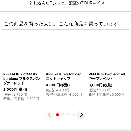
とし込んだTシャツ。架空のTOURをイメ…
この商品を買った人は、こんな商品も買っています
PEEL&LIFTdotMARX
PEEL&LIFTwatch cap
PEEL&LIFTwoven belt
bandana マルクスバン
ニットキャップ
ウーブンベルト
ダナ・レッド
4,000
円
(税別)
6,000
円
(税別)
2,500
円
(税別)
(
税込
:
4,400
円
)
(
税込
:
6,600
円
)
(
税込
:
2,750
円
)
希望小売価格
:
4,000
円
希望小売価格
:
6,000
円
希望小売価格
:
2,500
円