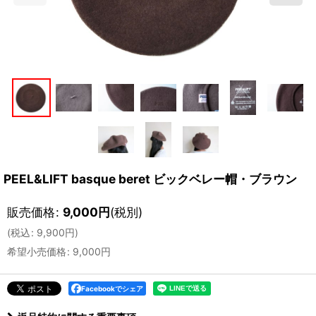
PEEL&LIFT basque beret ビックベレー帽・ブラウン
販売価格
:
9,000
円
(税別)
(
税込
:
9,900
円
)
希望小売価格
:
9,000
円
Facebookでシェア