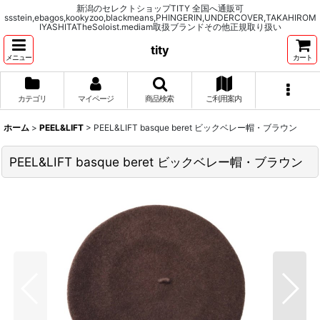
新潟のセレクトショップTITY 全国へ通販可
ssstein,ebagos,kookyzoo,blackmeans,PHINGERIN,UNDERCOVER,TAKAHIROM
IYASHITATheSoloist.mediam取扱ブランドその他正規取り扱い
tity
メニュー
カート
カテゴリ
マイページ
商品検索
ご利用案内
ホーム
>
PEEL&LIFT
>
PEEL&LIFT basque beret ビックベレー帽・ブラウン
PEEL&LIFT basque beret ビックベレー帽・ブラウン