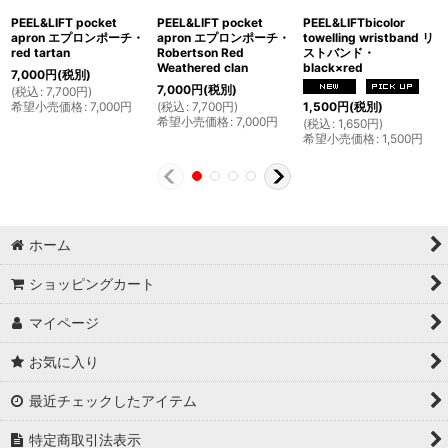
PEEL&LIFT pocket
PEEL&LIFT pocket
PEEL&LIFTbicolor
apron エプロンポーチ・
apron エプロンポーチ・
towelling wristband リ
red tartan
Robertson Red
ストバンド・
Weathered clan
black×red
7,000
円
(税別)
7,000
円
(税別)
(
税込
:
7,700
円
)
希望小売価格
:
7,000
円
(
税込
:
7,700
円
)
1,500
円
(税別)
希望小売価格
:
7,000
円
(
税込
:
1,650
円
)
希望小売価格
:
1,500
円
ホーム
ショッピングカート
マイページ
お気に入り
最近チェックしたアイテム
特定商取引法表示