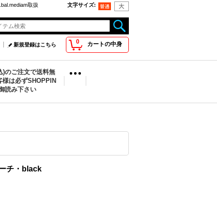
bal.mediam取扱
文字サイズ
:
0
カートの中身
新規登録はこちら
税込)のご注文で送料無
様は必ずSHOPPIN
を御読み下さい
ポーチ・black