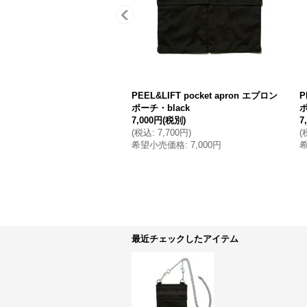
PEEL&LIFT pocket apron エプロン
P
ポーチ・black
ポ
7,000円
(税別)
7
(
税込
:
7,700円
)
(
希望小売価格
:
7,000円
最近チェックしたアイテム