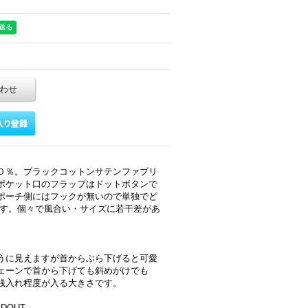
わせ
０％。ブラックコットンサテンファブリ
ポケット口のフラップはドットボタンで
ポーチ側にはフックが無いので単独でど
です。個々で風合い・サイズに若干差があ
うに見えますが首からぶら下げると可愛
ェーンで首から下げても斜めがけでも
銭入れ程度が入る大きさです。
LDOUT