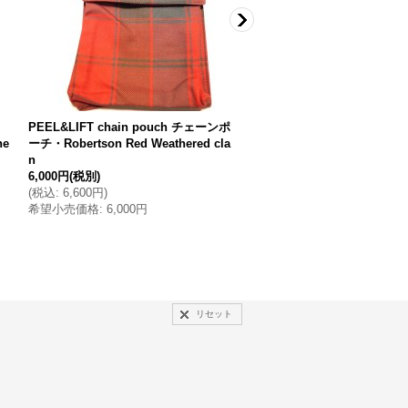
PEEL&LIFT chain pouch チェーンポ
PEEL&LIFT chain pouc
he
ーチ・Robertson Red Weathered cla
ーチ・red tartan
n
6,000円
(税別)
6,000円
(税別)
(
税込
:
6,600円
)
(
税込
:
6,600円
)
希望小売価格
:
6,000円
希望小売価格
:
6,000円
リセット