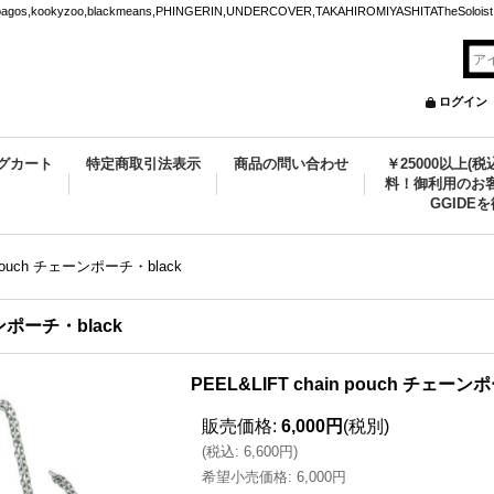
ookyzoo,blackmeans,PHINGERIN,UNDERCOVER,TAKAHIROMIYASHITATheSoloist.
ログイン
グカート
特定商取引法表示
商品の問い合わせ
￥25000以上(
料！御利用のお客
GGIDE
n pouch チェーンポーチ・black
ーンポーチ・black
PEEL&LIFT chain pouch チェーン
販売価格
:
6,000円
(税別)
(
税込
:
6,600円
)
希望小売価格
:
6,000円