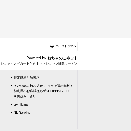
ページトップへ
Powered by
おちゃのこネット
とショッピングカート付きネットショップ開業サービス
特定商取引法表示
￥25000以上(税込)のご注文で送料無料！
御利用のお客様は必ずSHOPPINGGIDE
を御読み下さい
tity niigata
NL Ranking