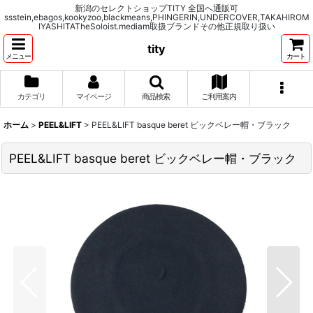
新潟のセレクトショップTITY 全国へ通販可
ssstein,ebagos,kookyzoo,blackmeans,PHINGERIN,UNDERCOVER,TAKAHIROM
IYASHITATheSoloist.mediam取扱ブランドその他正規取り扱い
tity
メニュー
カート
カテゴリ
マイページ
商品検索
ご利用案内
ホーム
>
PEEL&LIFT
>
PEEL&LIFT basque beret ビックベレー帽・ブラック
PEEL&LIFT basque beret ビックベレー帽・ブラック