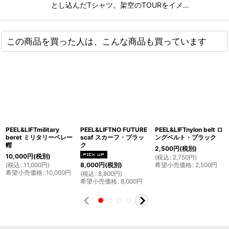
とし込んだTシャツ。架空のTOURをイメ…
この商品を買った人は、こんな商品も買っています
PEEL&LIFTmilitary
PEEL&LIFTNO FUTURE
PEEL&LIFTnylon belt ロ
beret ミリタリーベレー
scaf スカーフ・ブラッ
ングベルト・ブラック
帽
ク
2,500
円
(税別)
10,000
円
(税別)
(
税込
:
2,750
円
)
(
税込
:
11,000
円
)
希望小売価格
:
2,500
円
8,000
円
(税別)
希望小売価格
:
10,000
円
(
税込
:
8,800
円
)
希望小売価格
:
8,000
円