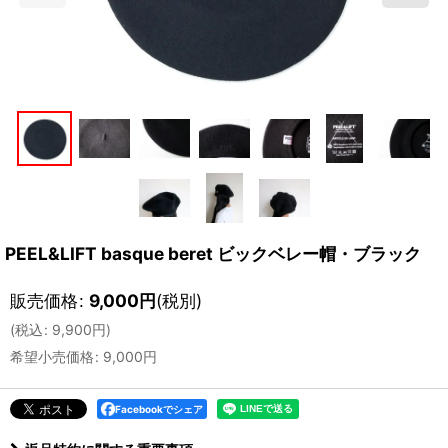
PEEL&LIFT basque beret ビックベレー帽・ブラック
販売価格
:
9,000
円
(税別)
(
税込
:
9,900
円
)
希望小売価格
:
9,000
円
Facebookでシェア