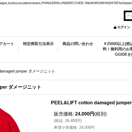
ookyzoo,blackmeans,PHINGERIN,UNDERCOVER,TAKAHIROMIYASHITATheSoloist.
ログイン
グカート
特定商取引法表示
商品の問い合わせ
￥25000以上(
料！御利用のお客
GGIDE
n damaged jumper ダメージニット
jumper ダメージニット
PEEL&LIFT cotton damaged ju
販売価格
:
24,000円
(税別)
(
税込
:
26,400円
)
希望小売価格
:
24,000円