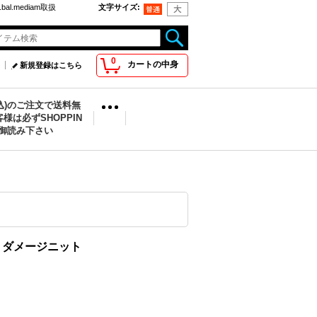
bal.mediam取扱
文字サイズ
:
0
カートの中身
新規登録はこちら
税込)のご注文で送料無
様は必ずSHOPPIN
を御読み下さい
mper ダメージニット