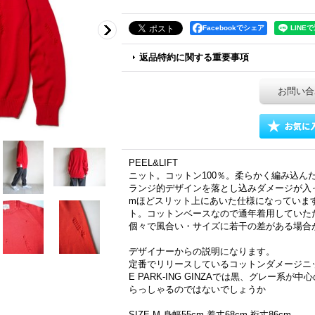
Facebookでシェア
返品特約に関する重要事項
お問い合
PEEL&LIFT
ニット。コットン100％。柔らかく編み込ん
ランジ的デザインを落とし込みダメージが入っ
mほどスリット上にあいた仕様になっていま
ト。コットンベースなので通年着用していただ
個々で風合い・サイズに若干の差がある場合
デザイナーからの説明になります。
定番でリリースしているコットンダメージニットの新
E PARK-ING GINZAでは黒、グレー系
らっしゃるのではないでしょうか
SIZE M 身幅55cm 着丈68cm 裄丈86cm