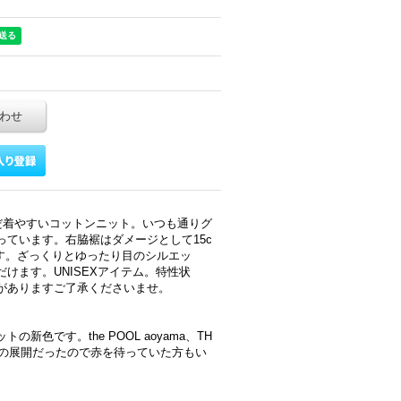
わせ
だ着やすいコットンニット。いつも通りグ
ています。右脇裾はダメージとして15c
す。ざっくりとゆったり目のシルエッ
けます。UNISEXアイテム。特性状
がありますご了承くださいませ。
色です。the POOL aoyama、TH
が中心の展開だったので赤を待っていた方もい