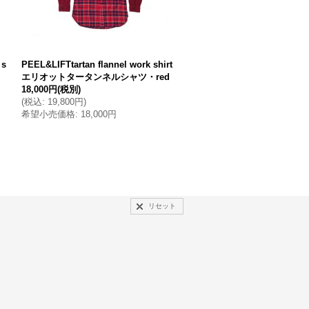
 s
PEEL&LIFTtartan flannel work shirt
PEEL&LIFTparachute shi
エリオットタータンネルシャツ・red
ートシャツ・ホワイト
18,000円
(税別)
28,000円
(税別)
(
税込
:
19,800円
)
(
税込
:
30,800円
)
希望小売価格
:
18,000円
希望小売価格
:
28,000円
リセット