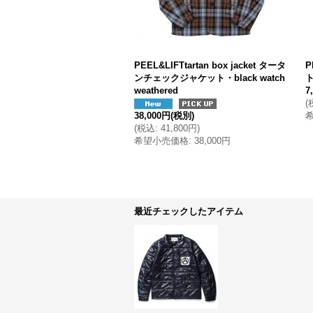
PEEL&LIFTtartan box jacket タータ
P
ンチェックジャケット・black watch
weathered
7
(
38,000円
(税別)
(
税込
:
41,800円
)
希望小売価格
:
38,000円
最近チェックしたアイテム