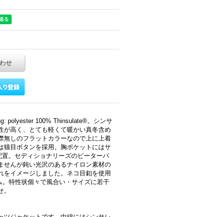
わせ
ing: polyester 100% Thinsulate®。シンサ
性が高く、とても軽くて暖かい真冬含め
襟無しのフラットカラーなので上に上着
は猫目ボタンを採用。胸ポケットにはサ
配置。セディショナリーズのピーターパ
ませんが鈍い光沢のあるナイロン素材の
れをイメージしました。ネコ目釦を使用
テム。特性状個々で風合い・サイズに若干
せ。
ャツジャケットです。中綿にはシンサレ