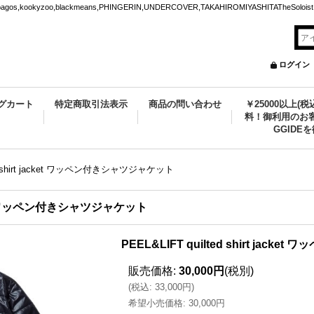
ookyzoo,blackmeans,PHINGERIN,UNDERCOVER,TAKAHIROMIYASHITATheSoloist.
ログイン
グカート
特定商取引法表示
商品の問い合わせ
￥25000以上(
料！御利用のお客
GGIDE
ted shirt jacket ワッペン付きシャツジャケット
jacket ワッペン付きシャツジャケット
PEEL&LIFT quilted shirt ja
販売価格
:
30,000円
(税別)
(
税込
:
33,000円
)
希望小売価格
:
30,000円