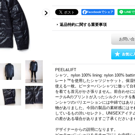
Facebookでシェア
返品特約に関する重要事項
お問い合
PEEL&LIFT
シャツ。nylon 100% lining: nylon 100% batt
レート™を使用したシャツジャケット。保湿
使える一枚。ピーターパンシャツに倣って台
を着ても首元がかさ張りません。前合わせに
ークルAのプリントが入ったシルクパッチを
ンシャツのバリエーションには中綿ではあり
物がありました。今回の製品の素材感にはそ
しているもの渋いセレクト。UNISEXアイ
の差がある場合がありますご了承くださいま
デザイナーからの説明になります。
ピーターパンシャツをモチーフにした中綿シ