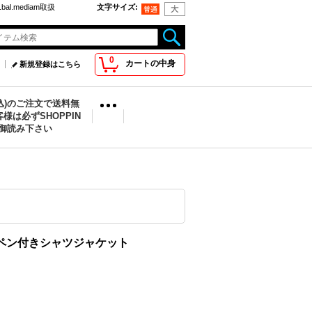
bal.mediam取扱
文字サイズ
:
0
カートの中身
新規登録はこちら
税込)のご注文で送料無
様は必ずSHOPPIN
を御読み下さい
cket ワッペン付きシャツジャケット