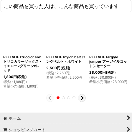
この商品を買った人は、こんな商品も買っています
PEEL&LIFTtricolor sox
PEEL&LIFTnylon belt ロ
PEEL&LIFTargyle
トリコカラーソックス・
ングベルト・ホワイト
jumper アーガイルコッ
イエロー×グリーンxレ
トンセーター
2,500
円
(税別)
ッド
28,000
円
(税別)
(
税込
:
2,750
円
)
1,800
円
(税別)
希望小売価格
:
2,500
円
(
税込
:
30,800
円
)
(
税込
:
1,980
円
)
希望小売価格
:
28,000
円
希望小売価格
:
1,800
円
ホーム
ショッピングカート