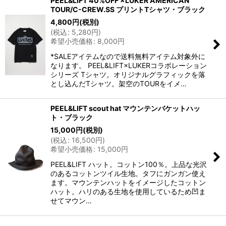
PEEL&LIFT 40%OFF ×LUKER AMERICAN
TOUR/C-CREW.SS プリントTシャツ・ブラック
4,800
円
(税別)
(
税込
:
5,280
円
)
希望小売価格
:
8,000
円
*SALEアイテムなので送料無料アイテム対象外に
なります。 PEEL&LIFT×LUKERコラボレーション
シリーズ Tシャツ。オリジナルグラフィックを落
とし込んだTシャツ。架空のTOURをイメ…
PEEL&LIFT scout hat マウンテンバケットハッ
ト・ブラック
15,000
円
(税別)
(
税込
:
16,500
円
)
希望小売価格
:
15,000
円
PEEL&LIFT ハット。コットン100％。上品な光沢
のあるコットンツイル生地。タフにガンガン使え
ます。マウンテンハットをイメージしたコットン
ハット。ハリのある生地を使用しているため凹ま
せてマウン…