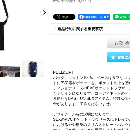
希望小売価格
:
4,000円
Facebookでシェア
返品特約に関する重要事項
お問い合
PEEL&LIFT
バッグ。コットン100％。ベースはタフなコ
トにPVC素材ポケットを。ポケットの中を透か
ディショナリーズのPVCポケットトラウザ
たデザインになります。コーディネートのア
き便利なBAG。UNISEXアイテム。特性状
合がありますご了承くださいませ。
デザイナーからの説明になります。
SEXのPVCポケットトラウザースはドレイ
におけるやや細身のスリムストレートパンツ
ーマ、フェティッシュの要素をストリートフ