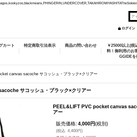
ookyzoo,blackmeans,PHINGERIN,UNDERCOVER,TAKAHIROMIYASHITATheSoloist.
ログイン
グカート
特定商取引法表示
商品の問い合わせ
￥25000以上(
料！御利用のお客
GGIDE
 pocket canvas sacoche サコッシュ・ブラック×クリアー
nvas sacoche サコッシュ・ブラック×クリアー
PEEL&LIFT PVC pocket canva
アー
販売価格
:
4,000円
(税別)
(
税込
:
4,400円
)