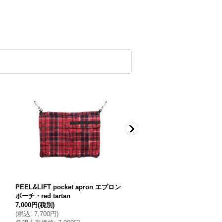
PEEL&LIFT pocket apron エプロン
PEEL&LIFTflannel wool ki
ポーチ・red tartan
ト・ブラック
7,000円
(税別)
8,000円
(税別)
(
税込
:
7,700円
)
(
税込
:
8,800円
)