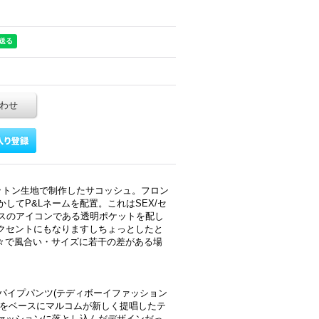
わせ
ットン生地で制作したサコッシュ。フロン
してP&Lネームを配置。これはSEX/セ
ースのアイコンである透明ポケットを配し
クセントにもなりますしちょっとしたと
個々で風合い・サイズに若干の差がある場
ンパイプパンツ(テディボーイファッション
)をベースにマルコムが新しく提唱したテ
ァッションに落とし込んだデザインだっ