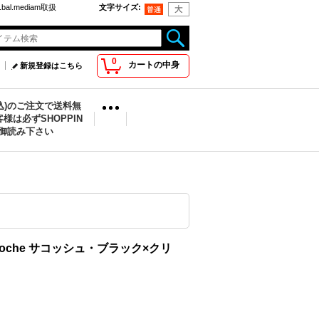
bal.mediam取扱
文字サイズ
:
0
カートの中身
新規登録はこちら
税込)のご注文で送料無
様は必ずSHOPPIN
を御読み下さい
s sacoche サコッシュ・ブラック×クリ