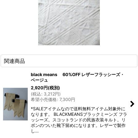
関連商品
black means 60%OFF レザーフラッシーズ・
ベージュ
2,920
円
(税別)
(
税込
:
3,212
円
)
希望小売価格
:
7,300
円
*SALEアイテムなので送料無料アイテム対象外に
なります。 BLACKMEANSブラックミーンズ フラ
ッシーズ。スコットランドの民族衣装キルト。リ
ボンのついた靴下留めになります。レザーで製作
し…