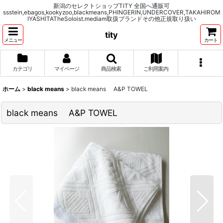
新潟のセレクトショップTITY 全国へ通販可
ssstein,ebagos,kookyzoo,blackmeans,PHINGERIN,UNDERCOVER,TAKAHIROM
IYASHITATheSoloist.mediam取扱ブランドその他正規取り扱い
tity
メニュー
カート
カテゴリ
マイページ
商品検索
ご利用案内
ホーム
>
black means
>
black means A&P TOWEL
black means A&P TOWEL