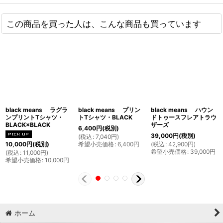
この商品を買った人は、こんな商品も買っています
black means ラグラ
black means プリン
black means ハウン
ンプリントTシャツ・
トTシャツ・BLACK
ドトゥースフレアトラウ
BLACK×BLACK
ザーズ
6,400
円
(税別)
39,000
円
(税別)
(
税込
:
7,040
円
)
希望小売価格
:
6,400
円
(
税込
:
42,900
円
)
10,000
円
(税別)
希望小売価格
:
39,000
円
(
税込
:
11,000
円
)
希望小売価格
:
10,000
円
ホーム