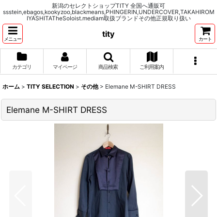
新潟のセレクトショップTITY 全国へ通販可
ssstein,ebagos,kookyzoo,blackmeans,PHINGERIN,UNDERCOVER,TAKAHIROM
IYASHITATheSoloist.mediam取扱ブランドその他正規取り扱い
tity
メニュー
カート
カテゴリ
マイページ
商品検索
ご利用案内
ホーム
>
TITY SELECTION
>
その他
>
Elemane M-SHIRT DRESS
Elemane M-SHIRT DRESS