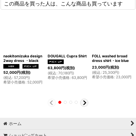
この商品を買った人は、こんな商品も買っています
naokitomizuka design
DOUGALL Cupra Shirt
FOLL washed broad
2way dress ・black
dress shirt・ice blue
23,000
円
(税別)
63,800
円
(税別)
(
税込
:
25,300
円
)
52,000
円
(税別)
(
税込
:
70,180
円
)
希望小売価格
:
23,000
円
(
税込
:
57,200
円
)
希望小売価格
:
63,800
円
希望小売価格
:
52,000
円
ホーム
ショッピングカート