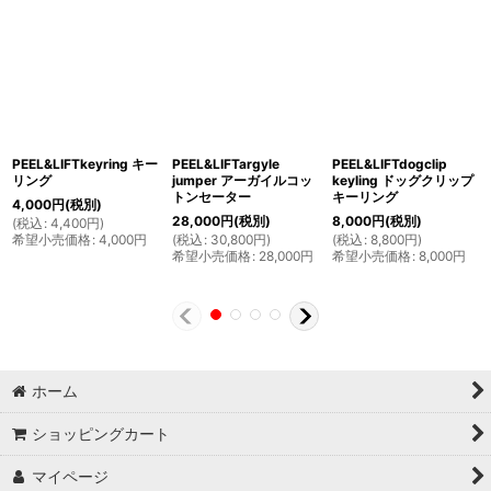
PEEL&LIFTkeyring キー
PEEL&LIFTargyle
PEEL&LIFTdogclip
リング
jumper アーガイルコッ
keyling ドッグクリップ
トンセーター
キーリング
4,000
円
(税別)
28,000
円
(税別)
8,000
円
(税別)
(
税込
:
4,400
円
)
希望小売価格
:
4,000
円
(
税込
:
30,800
円
)
(
税込
:
8,800
円
)
希望小売価格
:
28,000
円
希望小売価格
:
8,000
円
ホーム
ショッピングカート
マイページ