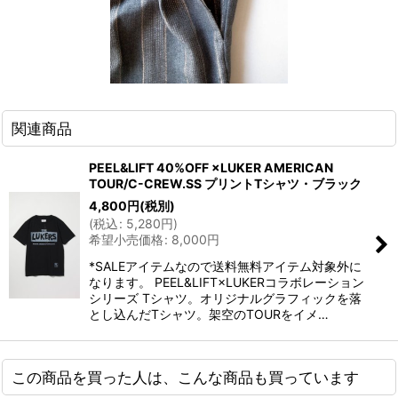
関連商品
PEEL&LIFT 40%OFF ×LUKER AMERICAN
TOUR/C-CREW.SS プリントTシャツ・ブラック
4,800
円
(税別)
(
税込
:
5,280
円
)
希望小売価格
:
8,000
円
*SALEアイテムなので送料無料アイテム対象外に
なります。 PEEL&LIFT×LUKERコラボレーション
シリーズ Tシャツ。オリジナルグラフィックを落
とし込んだTシャツ。架空のTOURをイメ…
この商品を買った人は、こんな商品も買っています