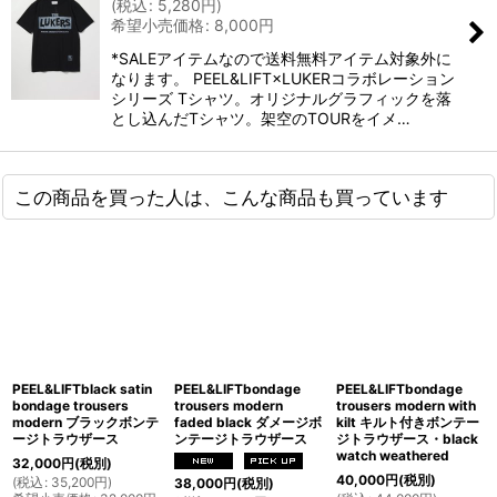
(
税込
:
5,280
円
)
希望小売価格
:
8,000
円
*SALEアイテムなので送料無料アイテム対象外に
なります。 PEEL&LIFT×LUKERコラボレーション
シリーズ Tシャツ。オリジナルグラフィックを落
とし込んだTシャツ。架空のTOURをイメ…
この商品を買った人は、こんな商品も買っています
PEEL&LIFTblack satin
PEEL&LIFTbondage
PEEL&LIFTbondage
bondage trousers
trousers modern
trousers modern with
modern ブラックボンテ
faded black ダメージボ
kilt キルト付きボンテー
ージトラウザース
ンテージトラウザース
ジトラウザース・black
watch weathered
32,000
円
(税別)
40,000
円
(税別)
(
税込
:
35,200
円
)
38,000
円
(税別)