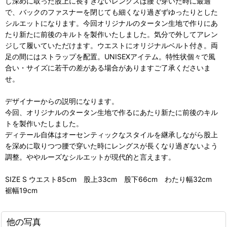
し深めに取った股上に長すぎないレングスは腰で穿いた時に最適
で、バックのファスナーを閉じても細くなり過ぎずゆったりとした
シルエットになります。今回オリジナルのタータン生地で作りにあ
たり新たに前後のキルトを製作いたしました。気分で外してアレン
ジして履いていただけます。ウエストにオリジナルベルト付き。両
足の間にはストラップを配置。UNISEXアイテム。特性状個々で風
合い・サイズに若干の差がある場合がありますご了承くださいま
せ。
デザイナーからの説明になります。
今回、オリジナルのタータン生地で作るにあたり新たに前後のキル
トを製作いたしました。
ディテール自体はオーセンティックなスタイルを継承しながら股上
を深めに取りつつ腰で穿いた時にレングスが長くなり過ぎないよう
調整。ややルーズなシルエットが現代的と言えます。
SIZE S ウエスト85cm 股上33cm 股下66cm わたり幅32cm
裾幅19cm
他の写真