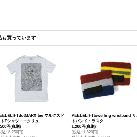
品も買っています
EEL&LIFTdotMARX tee マルクスド
PEEL&LIFTtowelling wristband 
ットTシャツ・エクリュ
トバンド・ラスタ
,500円
(税別)
1,200円
(税別)
税込
:
8,250円
)
(
税込
:
1,320円
)