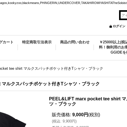
ookyzoo,blackmeans,PHINGERIN,UNDERCOVER,TAKAHIROMIYASHITATheSoloist.
ログイン
グカート
特定商取引法表示
商品の問い合わせ
￥25000以上(
料！御利用のお客
GGIDE
x pocket tee shirt マルクスパッチポケット付きTシャツ・ブラック
tee shirt マルクスパッチポケット付きTシャツ・ブラック
PEEL&LIFT marx pocket tee 
ツ・ブラック
販売価格
:
9,000円
(税別)
(
税込
:
9,900円
)