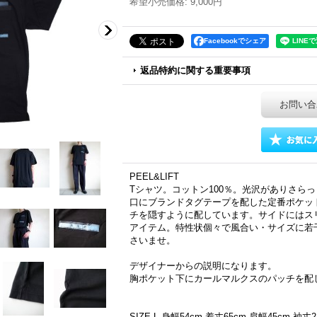
希望小売価格
:
9,000円
Facebookでシェア
返品特約に関する重要事項
お問い合
PEEL&LIFT
Tシャツ。コットン100％。光沢がありさら
口にブランドタグテープを配した定番ポケッ
チを隠すように配しています。サイドにはスリ
アイテム。特性状個々で風合い・サイズに若
さいませ。
デザイナーからの説明になります。
胸ポケット下にカールマルクスのパッチを配
SIZE L 身幅54cm 着丈65cm 肩幅45cm 袖丈2