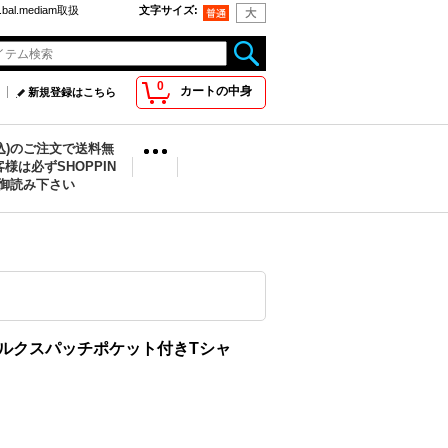
bal.mediam取扱
文字サイズ
:
0
カートの中身
新規登録はこちら
税込)のご注文で送料無
様は必ずSHOPPIN
を御読み下さい
shirt マルクスパッチポケット付きTシャ