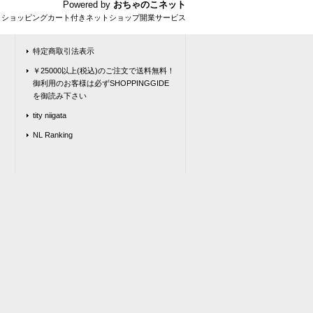
Powered by
おちゃのこネット
とショッピングカート付きネットショップ開業サービス
特定商取引法表示
￥25000以上(税込)のご注文で送料無料！
御利用のお客様は必ずSHOPPINGGIDE
を御読み下さい
tity niigata
NL Ranking