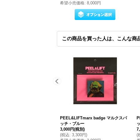
希望小売価格
:
8,000円
この商品を買った人は、こんな商
PEEL&LIFTmarx badge マルクスバ
P
ッチ・ブルー
3,000円
(税別)
7
(
税込
:
3,300円
)
(