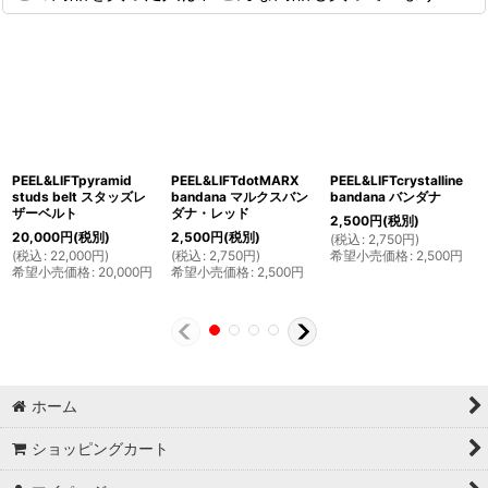
PEEL&LIFTpyramid
PEEL&LIFTdotMARX
PEEL&LIFTcrystalline
studs belt スタッズレ
bandana マルクスバン
bandana バンダナ
ザーベルト
ダナ・レッド
2,500
円
(税別)
20,000
円
(税別)
2,500
円
(税別)
(
税込
:
2,750
円
)
(
税込
:
22,000
円
)
(
税込
:
2,750
円
)
希望小売価格
:
2,500
円
希望小売価格
:
20,000
円
希望小売価格
:
2,500
円
ホーム
ショッピングカート