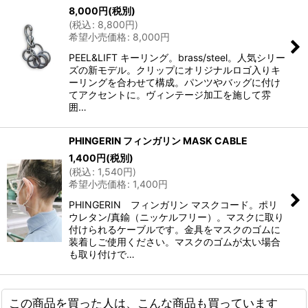
8,000
円
(税別)
(
税込
:
8,800
円
)
希望小売価格
:
8,000
円
PEEL&LIFT キーリング。brass/steel。人気シリー
ズの新モデル。クリップにオリジナルロゴ入りキ
ーリングを合わせて構成。パンツやバッグに付け
てアクセントに。ヴィンテージ加工を施して雰
囲…
PHINGERIN フィンガリン MASK CABLE
1,400
円
(税別)
(
税込
:
1,540
円
)
希望小売価格
:
1,400
円
PHINGERIN フィンガリン マスクコード。ポリ
ウレタン/真鍮（ニッケルフリー）。マスクに取り
付けられるケーブルです。金具をマスクのゴムに
装着しご使用ください。マスクのゴムが太い場合
も取り付けで…
この商品を買った人は、こんな商品も買っています