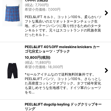
(
税込
:
7,700
円
)
希望小売価格
:
7,000
円
PEEL&LIFT キルト。コットン100％。柔らかいソ
フトな風合いのエリオットタータンチェック生
地。ボンテージパンツに取り付けるためのタータ
ンキルトです。元々はスコットランドの民族衣装
だったキルト…
PEEL&LIFT 40%OFF moleskine knickers カー
ゴ七分丈ショーツ・ブラック
10,800
円
(税別)
(
税込
:
11,880
円
)
希望小売価格
:
18,000
円
*セールアイテムなので送料無料対象外です。
PEEL&LIFT パンツ。コットン100％。さらっとし
た高密度コットンファブリック。タフで経年変化
も楽しめそうな生地感です。ドイツ軍のショーツ
をモ…
PEEL&LIFT dogclip keyling ドッグクリップキー
リング