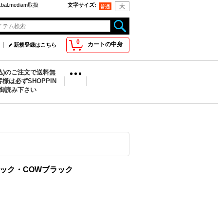
bal.mediam取扱
文字サイズ
:
0
カートの中身
新規登録はこちら
税込)のご注文で送料無
様は必ずSHOPPIN
を御読み下さい
ーバック・COWブラック