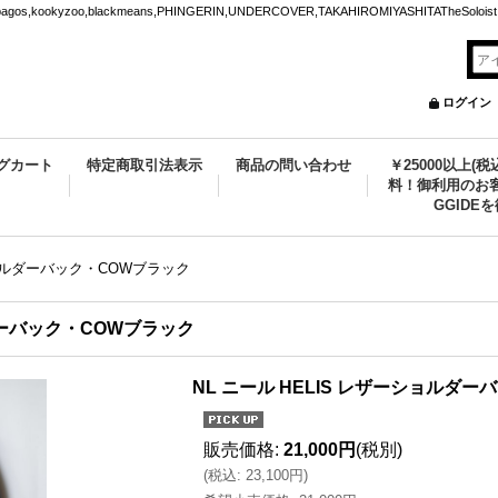
ookyzoo,blackmeans,PHINGERIN,UNDERCOVER,TAKAHIROMIYASHITATheSoloist.
ログイン
グカート
特定商取引法表示
商品の問い合わせ
￥25000以上(
料！御利用のお客
GGIDE
ショルダーバック・COWブラック
ルダーバック・COWブラック
NL ニール HELIS レザーショルダ
販売価格
:
21,000円
(税別)
(
税込
:
23,100円
)