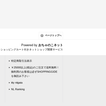
ページトップへ
Powered by
おちゃのこネット
とショッピングカート付きネットショップ開業サービス
特定商取引法表示
￥25000以上(税込)のご注文で送料無料！
御利用のお客様は必ずSHOPPINGGIDE
を御読み下さい
tity niigata
NL Ranking