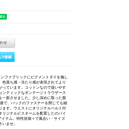
わせ
トンファブリックにピグメントダイを施し
。色落ち感・当たり感が表現されてより
がっています。コットンなので扱いやす
センティックなボンテージトラウザース
を一新させました。少し深めに取った股
最適で、バックのファスナーを閉じても細
ります。ウエストにオリジナルベルト付
オリジナルビスネームを配置したのパイ
Xアイテム。特性状個々で風合い・サイズ
さいませ。