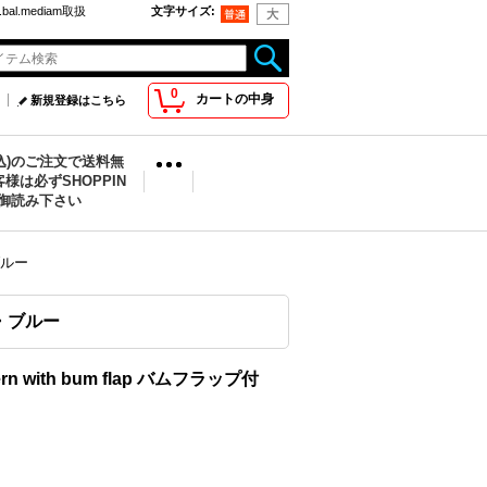
bal.mediam取扱
文字サイズ
:
0
カートの中身
新規登録はこちら
税込)のご注文で送料無
様は必ずSHOPPIN
を御読み下さい
・ブルー
ース・ブルー
dern with bum flap バムフラップ付