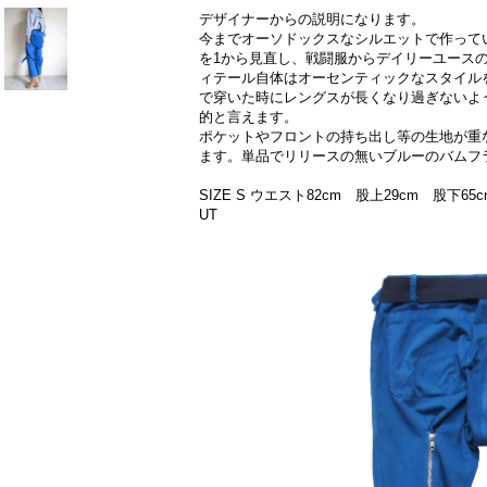
デザイナーからの説明になります。
今までオーソドックスなシルエットで作って
を1から見直し、戦闘服からデイリーユース
ィテール自体はオーセンティックなスタイル
で穿いた時にレングスが長くなり過ぎないよ
的と言えます。
ポケットやフロントの持ち出し等の生地が重
ます。単品でリリースの無いブルーのバムフ
SIZE S ウエスト82cm 股上29cm 股下65
UT