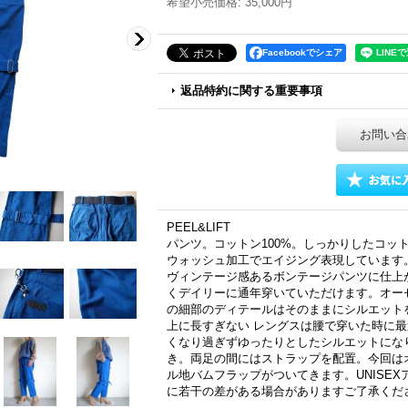
希望小売価格
:
35,000円
Facebookでシェア
返品特約に関する重要事項
お問い合
PEEL&LIFT
パンツ。コットン100%。しっかりしたコッ
ウォッシュ加工でエイジング表現しています
ヴィンテージ感あるボンテージパンツに仕上
くデイリーに通年穿いていただけます。オー
の細部のディテールはそのままにシルエット
上に長すぎない レングスは腰で穿いた時に
くなり過ぎずゆったりとしたシルエットにな
き。両足の間にはストラップを配置。今回は
ル地バムフラップがついてきます。UNISE
に若干の差がある場合がありますご了承くだ