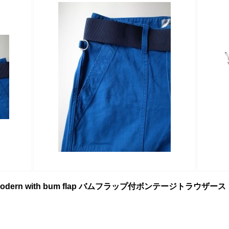
sers modern with bum flap バムフラップ付ボンテージトラウザ