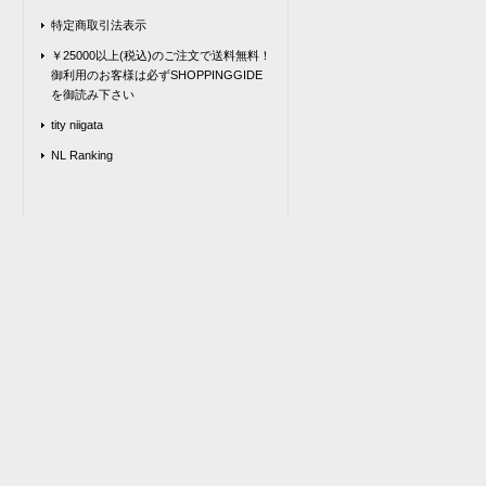
特定商取引法表示
￥25000以上(税込)のご注文で送料無料！
御利用のお客様は必ずSHOPPINGGIDE
を御読み下さい
tity niigata
NL Ranking