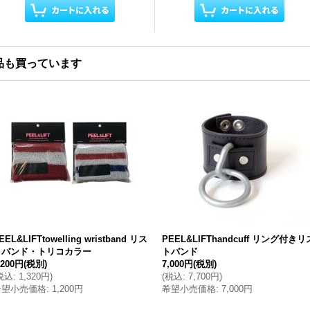
品も買っています
EEL&LIFTtowelling wristband リス
PEEL&LIFThandcuff リング付きリ
トバンド・トリコカラー
トバンド
,200円
(税別)
7,000円
(税別)
税込
:
1,320円
)
(
税込
:
7,700円
)
希望小売価格
:
1,200円
希望小売価格
:
7,000円