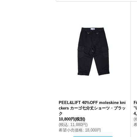
PEEL&LIFT 40%OFF moleskine kni
F
ckers カーゴ七分丈ショーツ・ブラッ
"
ク
4
10,800円
(税別)
(
(
税込
:
11,880円
)
希望小売価格
:
18,000円