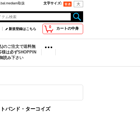
bal.mediam取扱
文字サイズ
:
0
カートの中身
新規登録はこちら
税込)のご注文で送料無
様は必ずSHOPPIN
を御読み下さい
and リストバンド・ターコイズ