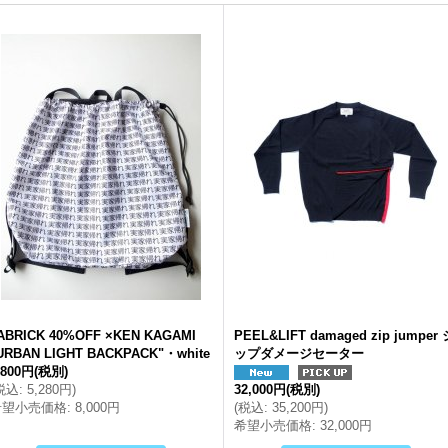
ABRICK 40%OFF ×KEN KAGAMI
PEEL&LIFT damaged zip jumper 
URBAN LIGHT BACKPACK"・white
ップダメージセーター
,800円
(税別)
税込
:
5,280円
)
32,000円
(税別)
希望小売価格
:
8,000円
(
税込
:
35,200円
)
希望小売価格
:
32,000円