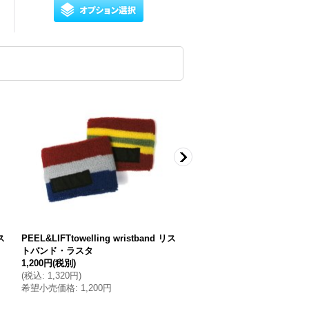
ス
PEEL&LIFTtowelling wristband リス
PEEL&LIFTtowelling wris
トバンド・ラスタ
トバンド・ブラック
1,200円
(税別)
2,500円
(税別)
(
税込
:
1,320円
)
(
税込
:
2,750円
)
希望小売価格
:
1,200円
希望小売価格
:
2,500円