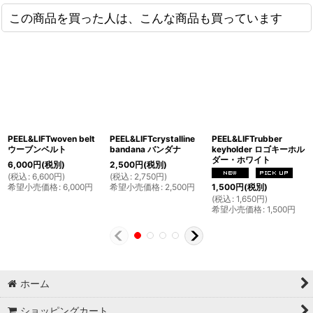
この商品を買った人は、こんな商品も買っています
PEEL&LIFTwoven belt
PEEL&LIFTcrystalline
PEEL&LIFTrubber
ウーブンベルト
bandana バンダナ
keyholder ロゴキーホル
ダー・ホワイト
6,000
円
(税別)
2,500
円
(税別)
(
税込
:
6,600
円
)
(
税込
:
2,750
円
)
希望小売価格
:
6,000
円
希望小売価格
:
2,500
円
1,500
円
(税別)
(
税込
:
1,650
円
)
希望小売価格
:
1,500
円
ホーム
ショッピングカート