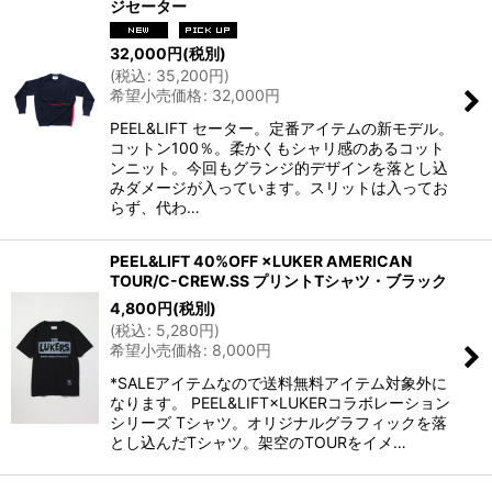
ジセーター
32,000
円
(税別)
(
税込
:
35,200
円
)
希望小売価格
:
32,000
円
PEEL&LIFT セーター。定番アイテムの新モデル。
コットン100％。柔かくもシャリ感のあるコット
ンニット。今回もグランジ的デザインを落とし込
みダメージが入っています。スリットは入ってお
らず、代わ…
PEEL&LIFT 40%OFF ×LUKER AMERICAN
TOUR/C-CREW.SS プリントTシャツ・ブラック
4,800
円
(税別)
(
税込
:
5,280
円
)
希望小売価格
:
8,000
円
*SALEアイテムなので送料無料アイテム対象外に
なります。 PEEL&LIFT×LUKERコラボレーション
シリーズ Tシャツ。オリジナルグラフィックを落
とし込んだTシャツ。架空のTOURをイメ…