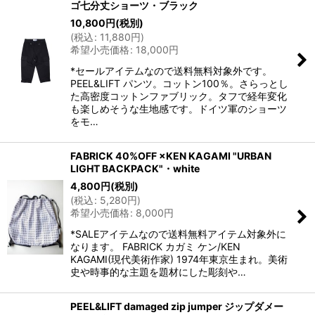
ゴ七分丈ショーツ・ブラック
10,800
円
(税別)
(
税込
:
11,880
円
)
希望小売価格
:
18,000
円
*セールアイテムなので送料無料対象外です。
PEEL&LIFT パンツ。コットン100％。さらっとし
た高密度コットンファブリック。タフで経年変化
も楽しめそうな生地感です。ドイツ軍のショーツ
をモ…
FABRICK 40%OFF ×KEN KAGAMI "URBAN
LIGHT BACKPACK"・white
4,800
円
(税別)
(
税込
:
5,280
円
)
希望小売価格
:
8,000
円
*SALEアイテムなので送料無料アイテム対象外に
なります。 FABRICK カガミ ケン/KEN
KAGAMI(現代美術作家) 1974年東京生まれ。美術
史や時事的な主題を題材にした彫刻や…
PEEL&LIFT damaged zip jumper ジップダメー