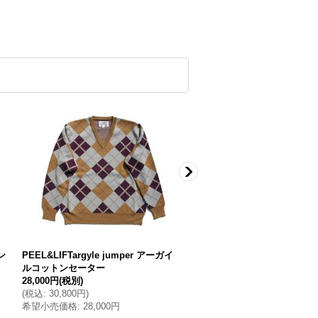
バン
PEEL&LIFTargyle jumper アーガイ
PEEL&LIFTdogclip keyli
ルコットンセーター
リップキーリング
28,000円
(税別)
8,000円
(税別)
(
税込
:
30,800円
)
(
税込
:
8,800円
)
希望小売価格
:
28,000円
希望小売価格
:
8,000円