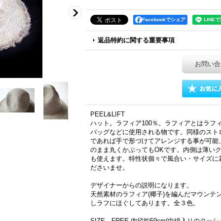
Facebookでシェア
返品特約に関する重要事項
お問い合
PEEL&LIFT
ハット。ラフィア100％。ラフィアとはラフ
バッグなどに使用される物です。同様のストロ
であれば手で形づけてアレンジする事が可能
のまま丸くかぶってもOKです。内側は薄い
も使えます。特性状個々で風合い・サイズに
ださいませ。
デザイナーからの説明になります。
天然素材のラフィア(椰子)を編んだマウンテ
しラフにほぐしてあります。全３色。
SIZE FREE 内径約59cm(中綿入りの