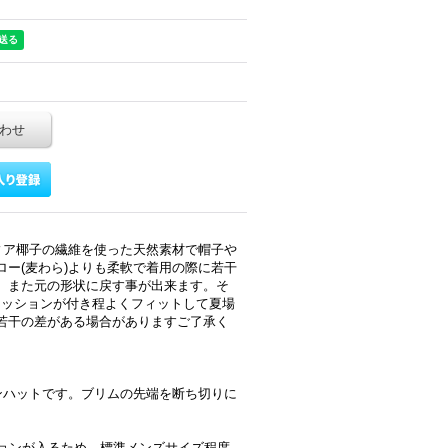
わせ
ィア椰子の繊維を使った天然素材で帽子や
ー(麦わら)よりも柔軟で着用の際に若干
、また元の形状に戻す事が出来ます。そ
クッションが付き程よくフィットして夏場
若干の差がある場合がありますご了承く
ンハットです。ブリムの先端を断ち切りに
クッションが入るため、標準メンズサイズ程度