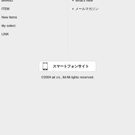
BRAND
What's New
ITEM
メールマガジン
New Items
tity select
LINK
スマートフォンサイト
©2004 air co., ltd All rights reserved.