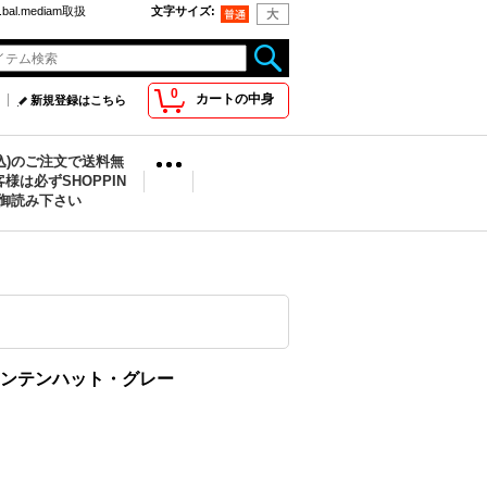
bal.mediam取扱
文字サイズ
:
0
カートの中身
新規登録はこちら
税込)のご注文で送料無
様は必ずSHOPPIN
を御読み下さい
hat マウンテンハット・グレー