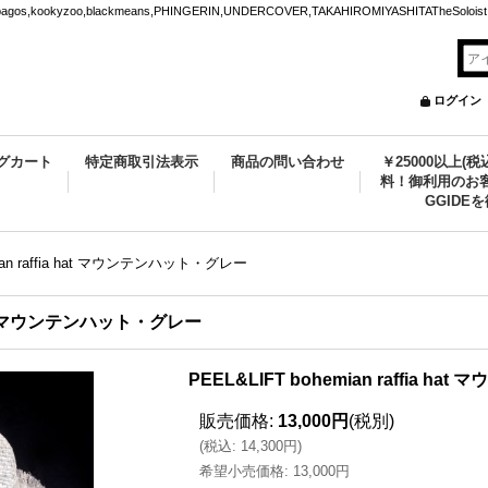
ookyzoo,blackmeans,PHINGERIN,UNDERCOVER,TAKAHIROMIYASHITATheSoloist.
ログイン
グカート
特定商取引法表示
商品の問い合わせ
￥25000以上(
料！御利用のお客
GGIDE
mian raffia hat マウンテンハット・グレー
a hat マウンテンハット・グレー
PEEL&LIFT bohemian raffia 
販売価格
:
13,000円
(税別)
(
税込
:
14,300円
)
希望小売価格
:
13,000円