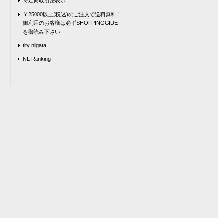
特定商取引法表示
￥25000以上(税込)のご注文で送料無料！
御利用のお客様は必ずSHOPPINGGIDE
を御読み下さい
tity niigata
NL Ranking